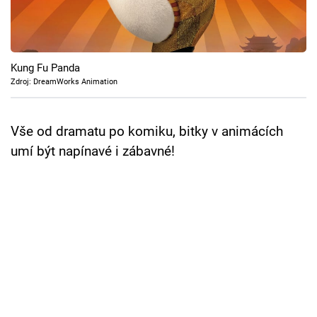
Cool Esport
Pořady
Kung Fu Panda
TV Program
Zdroj: DreamWorks Animation
Sledujte prima+
Vše od dramatu po komiku, bitky v animácích
umí být napínavé i zábavné!
Přihlášení
Sledujte nás