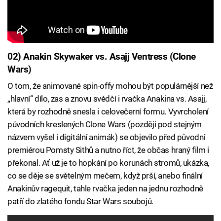
02) Anakin Skywaker vs. Asajj Ventress (Clone
Wars)
O tom, že animované spin-offy mohou být populárnější než
„hlavní“ dílo, zas a znovu svědčí i rvačka Anakina vs. Asajj,
která by rozhodně snesla i celovečerní formu. Vyvrcholení
původních kreslených Clone Wars (později pod stejným
názvem vyšel i digitální animák) se objevilo před původní
premiérou Pomsty Sithů a nutno říct, že občas hraný film i
překonal. Ať už je to hopkání po korunách stromů, ukázka,
co se děje se světelným mečem, když prší, anebo finální
Anakinův ragequit, tahle rvačka jeden na jednu rozhodně
patří do zlatého fondu Star Wars soubojů.