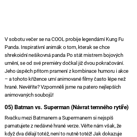
V sobotu večer se na COOL probije legendární Kung Fu
Panda. Inspirativní animák o tom, kterak se chce
shrekoidní nešikovná panda Po stát mistrem bojových
umění, se od své premiéry dočkal již dvou pokračování.
Jeho úspěch přitom pramení z kombinace humoru i akce
– a tohoto křížence umí animované filmy často lépe než
hrané. Nevěříte? Vzpomněli jsme na patero nejlepších
animovaných soubojů!
05) Batman vs. Superman (Návrat temného rytíře)
Rvačku mezi Batmanem a Supermanem si nejspíš
pamatujete z nedávné hrané verze. Věřte nám však, že
když dva dělají totéž, není to nutně totéž! Jak dokazuje