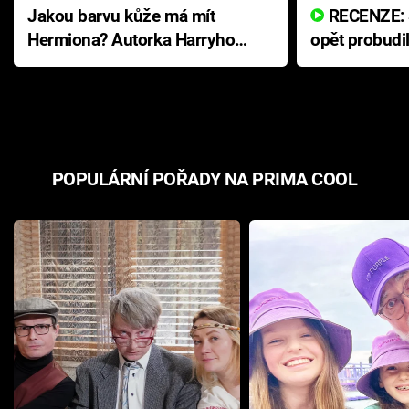
Jakou barvu kůže má mít
RECENZE: Smrtelné zlo se
Hermiona? Autorka Harryho
opět probudi
Pottera přišla s ráznou
přichází s n
odpovědí
hororovou n
POPULÁRNÍ POŘADY NA PRIMA COOL