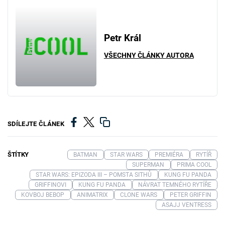
Petr Král
VŠECHNY ČLÁNKY AUTORA
SDÍLEJTE ČLÁNEK
ŠTÍTKY
BATMAN
STAR WARS
PREMIÉRA
RYTÍŘ
SUPERMAN
PRIMA COOL
STAR WARS: EPIZODA III – POMSTA SITHŮ
KUNG FU PANDA
GRIFFINOVI
KUNG FU PANDA
NÁVRAT TEMNÉHO RYTÍŘE
KOVBOJ BEBOP
ANIMATRIX
CLONE WARS
PETER GRIFFIN
ASAJJ VENTRESS