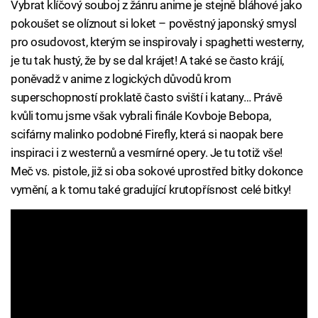
Vybrat klíčový souboj z žánru anime je stejně bláhové jako
pokoušet se olíznout si loket – pověstný japonský smysl
pro osudovost, kterým se inspirovaly i spaghetti westerny,
je tu tak hustý, že by se dal krájet! A také se často krájí,
poněvadž v anime z logických důvodů krom
superschopností proklatě často sviští i katany… Právě
kvůli tomu jsme však vybrali finále Kovboje Bebopa,
scifárny malinko podobné Firefly, která si naopak bere
inspiraci i z westernů a vesmírné opery. Je tu totiž vše!
Meč vs. pistole, již si oba sokové uprostřed bitky dokonce
vymění, a k tomu také gradující krutopřísnost celé bitky!