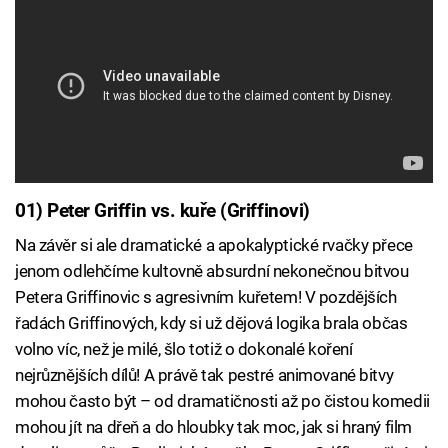
01) Peter Griffin vs. kuře (Griffinovi)
Na závěr si ale dramatické a apokalyptické rvačky přece
jenom odlehčíme kultovně absurdní nekonečnou bitvou
Petera Griffinovic s agresivním kuřetem! V pozdějších
řadách Griffinových, kdy si už dějová logika brala občas
volno víc, než je milé, šlo totiž o dokonalé koření
nejrůznějších dílů! A právě tak pestré animované bitvy
mohou často být – od dramatičnosti až po čistou komedii
mohou jít na dřeň a do hloubky tak moc, jak si hraný film