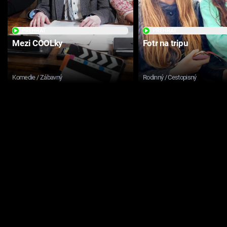
PŘEHRÁT
PŘEHRÁT
Mezi COOLky
Fotr na tripu
Komedie / Zábavný
Rodinný / Cestopisný