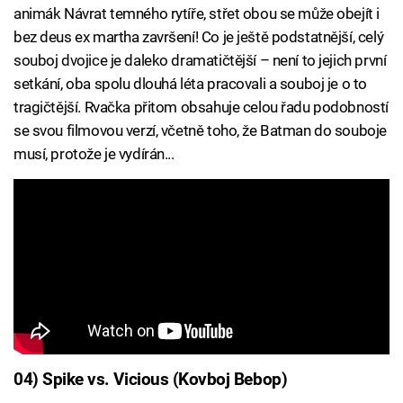
animák Návrat temného rytíře, střet obou se může obejít i
bez deus ex martha završení! Co je ještě podstatnější, celý
souboj dvojice je daleko dramatičtější – není to jejich první
setkání, oba spolu dlouhá léta pracovali a souboj je o to
tragičtější. Rvačka přitom obsahuje celou řadu podobností
se svou filmovou verzí, včetně toho, že Batman do souboje
musí, protože je vydírán...
04) Spike vs. Vicious (Kovboj Bebop)