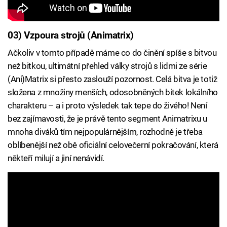
03) Vzpoura strojů (Animatrix)
Ačkoliv v tomto případě máme co do činění spíše s bitvou
než bitkou, ultimátní přehled války strojů s lidmi ze série
(Ani)Matrix si přesto zaslouží pozornost. Celá bitva je totiž
složena z množiny menších, odosobněných bitek lokálního
charakteru – a i proto výsledek tak tepe do živého! Není
bez zajímavosti, že je právě tento segment Animatrixu u
mnoha diváků tím nejpopulárnějším, rozhodně je třeba
oblíbenější než obě oficiální celovečerní pokračování, která
někteří milují a jiní nenávidí.