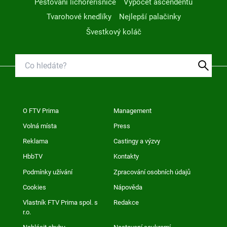
Pěstování lichořeřišnice
Výpočet ascendentu
Tvarohové knedlíky
Nejlepší palačinky
Švestkový koláč
O FTV Prima
Management
Volná místa
Press
Reklama
Castingy a výzvy
HbbTV
Kontakty
Podmínky užívání
Zpracování osobních údajů
Cookies
Nápověda
Vlastník FTV Prima spol. s
Redakce
r.o.