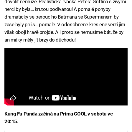
dovolit nemůže. Realistická rvačka Petera Griffina s živými
herci by byla… krutou podívanou! A pomalé pohyby
dramaticky se peroucího Batmana se Supermanem by
zase byly příliš… pomalé. V odosobněné kreslené verzi jim
však obojí hravě projde. A i proto se nemusíme bát, že by
animáky měly jít brzy do důchodu!
Kung Fu Panda začíná na Prima COOL v sobotu ve
20:15.