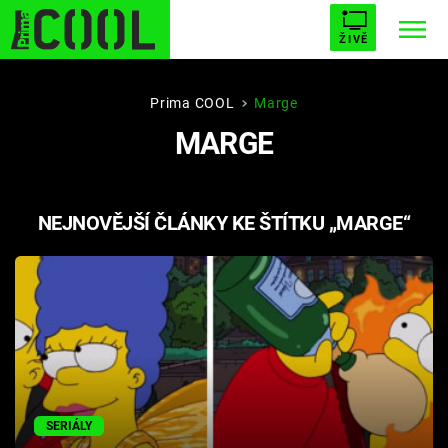
ŽIVĚ
STARHOUSE
BUFFY, PŘEMOŽITELKA UPÍRŮ
Trendy:
Prima COOL
Marge
MARGE
ESCAPE
PLNEJ KOTEL
AVENGERS 5
NEJNOVĚJŠÍ ČLÁNKY KE ŠTÍTKU „MARGE“
Témata
Filmy
Seriály
Hry
SERIÁLY