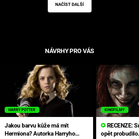
NAČÍST DALŠÍ
NÁVRHY PRO VÁS
HARRY POTTER
KINOFILMY
Jakou barvu kůže má mít
RECENZE: Smrtelné zlo se
Hermiona? Autorka Harryho
opět probudilo