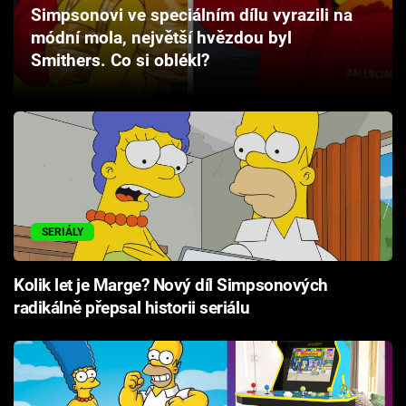
Simpsonovi ve speciálním dílu vyrazili na
Cool Esport
módní mola, největší hvězdou byl
Smithers. Co si oblékl?
Pořady
TV Program
Sledujte prima+
Přihlášení
SERIÁLY
Sledujte nás
Kolik let je Marge? Nový díl Simpsonových
radikálně přepsal historii seriálu