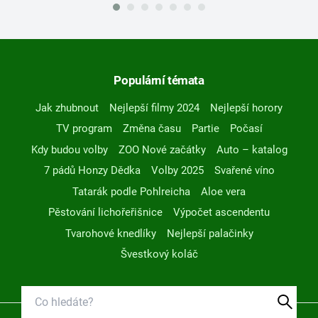
Populární témata
Jak zhubnout
Nejlepší filmy 2024
Nejlepší horory
TV program
Změna času
Partie
Počasí
Kdy budou volby
ZOO Nové začátky
Auto – katalog
7 pádů Honzy Dědka
Volby 2025
Svařené víno
Tatarák podle Pohlreicha
Aloe vera
Pěstování lichořeřišnice
Výpočet ascendentu
Tvarohové knedlíky
Nejlepší palačinky
Švestkový koláč