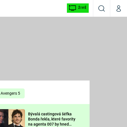
ŽIVĚ
Vyhledávání
Můj p
Prima+
É
CNN Prima NEWS
E
Prima FRESH
ŠÍ
Prima LIVING
E
Prima Ženy
Avengers 5
Prima LAJK
Bývalá castingová šéfka
OOL
Bonda řekla, které favority
Sledujte nás
na agenta 007 by hned