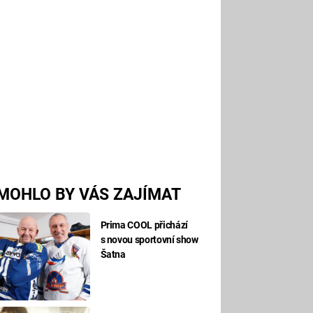
MOHLO BY VÁS ZAJÍMAT
Prima COOL přichází
s novou sportovní show
Šatna