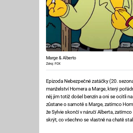
Marge & Alberto
Zdroj: FOX
Epizoda Nebezpečné zatáčky (20. sezona, 
manželství Homera a Marge, který pořádn
něj jim totiž došel benzín a oni se ocitli 
zůstane o samotě s Marge, zatímco Homer
že Sylvie skončí v náručí Alberta, zatím
skrýt, co všechno se vlastně na chatě stal