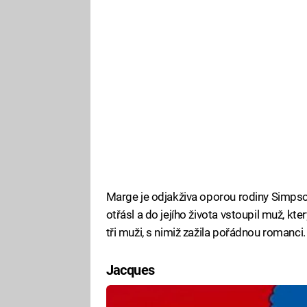
Marge je odjakživa oporou rodiny Simpson
otřásl a do jejího života vstoupil muž, kt
tři muži, s nimiž zažila pořádnou romanci.
Jacques