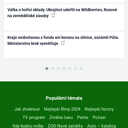
Válka o hořící sklady. Ukrajinci udeřili na Wildberries, Rusové
na zemědělské zásoby
Kraje nedostanou z fondu ani korunu na silnice, oznámil Půta.
Ministerstvo krok vysvětluje
Populární témata
Jak zhubnout
Nejlepší filmy 2024
Nejlepší horory
TV program
Změna času
Partie
Počasí
Kdy budou volby
ZOO Nové začátky
Auto – katalog