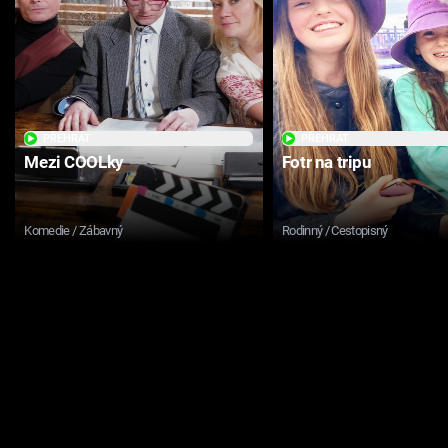
PŘEHRÁT
PŘEHRÁT
Mezi COOLky
Fotr na tripu
Komedie / Zábavný
Rodinný / Cestopisný