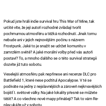
Pokud jste hráli indie survival hru This War of Mine, tak
určitě víte, že její autoři rozhodně zvládají tvořit
pochmurnou atmosféru a těžká rozhodnutí. Jinak tomu
nebude ani v jejich nejnovějším počinu s názvem
Frostpunk. Jaké to je snažit se udržet komunitu v
zamrzlém světě? A jaké morální volby před vás autoři
postaví? To, a mnoho dalšího se o této survival strategii
dozvíte již tuto sobotu.
Veselejší atmosféru pak nepřinese ani recenze DLC pro
Battlefield 1, které nese podtitul Apocalypse. V té se
podíváte na jedny z nejslavnějších a zároveň nejkrvavějších
bojišť I. světové války. Na jaké lokality přesně se můžete
těšit? A co všechno nové mapy přinášejí? Tak to vám Re-
play ukáže už v sobotu.