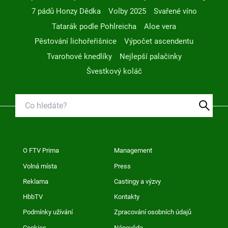
7 pádů Honzy Dědka
Volby 2025
Svařené víno
Tatarák podle Pohlreicha
Aloe vera
Pěstování lichořeřišnice
Výpočet ascendentu
Tvarohové knedlíky
Nejlepší palačinky
Švestkový koláč
O FTV Prima
Management
Volná místa
Press
Reklama
Castingy a výzvy
HbbTV
Kontakty
Podmínky užívání
Zpracování osobních údajů
Cookies
Nápověda