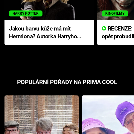
HARRY POTTER
KINOFILMY
Jakou barvu kůže má mít
RECENZE: Smrtelné zlo se
Hermiona? Autorka Harryho
opět probudi
Pottera přišla s ráznou
přichází s n
odpovědí
hororovou n
POPULÁRNÍ POŘADY NA PRIMA COOL