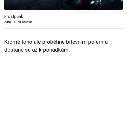
Cool Esport
Frostpunk
Pořady
Zdroj: 11 bit studios
TV Program
Kromě toho ale proběhne bitevním polem a
Sledujte prima+
dostane se až k pohádkám.
Přihlášení
Sledujte nás