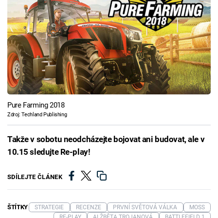
Pure Farming 2018
Zdroj: Techland Publishing
Takže v sobotu neodcházejte bojovat ani budovat, ale v
10.15 sledujte Re-play!
SDÍLEJTE ČLÁNEK
ŠTÍTKY
STRATEGIE
RECENZE
PRVNÍ SVĚTOVÁ VÁLKA
MOSS
RE-PLAY
ALŽBĚTA TROJANOVÁ
BATTLEFIELD 1