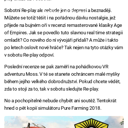
Sobotní Re-play ale nebude jen o depresi a beznaději.
Failed to fetch
Můžete se totiž těšit i na pořádnou dávku nostalgie, jež
přijede na bujném oři v recenzi remasterované klasiky Age
of Empires. Jak se povedlo tuto slavnou real time strategii
omladit? Co nového do ní vývojáři přidali? A může i takto
po letech oslovit nové hráče? Tak nejen na tyto otázky vám
v sobotu Re-play odpoví.
Poslední recenze se pak zaměří na pohádkovou VR
adventuru Moss. V té se stanete ochráncem malé myšky
během jejího velkého dobrodružství. Pokud chcete vědět,
zda to stojí za to, tak v sobotu sledujte Re-play.
No a pochopitelně nebude chybět ani soutěž. Tentokrát
hned o pět kopií simulátoru Pure Farming 2018.