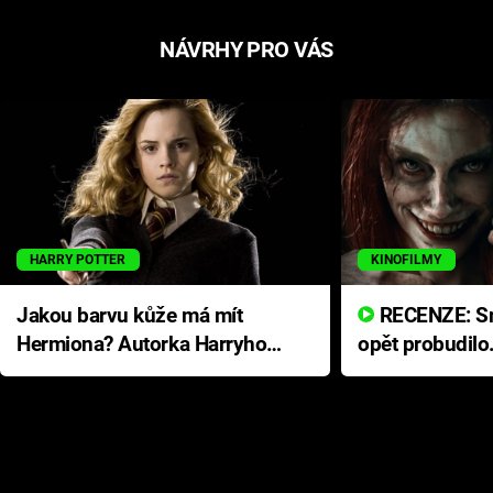
NÁVRHY PRO VÁS
HARRY POTTER
KINOFILMY
Jakou barvu kůže má mít
RECENZE: Smrtelné zlo se
Hermiona? Autorka Harryho
opět probudilo
Pottera přišla s ráznou
přichází s neo
odpovědí
hororovou nab