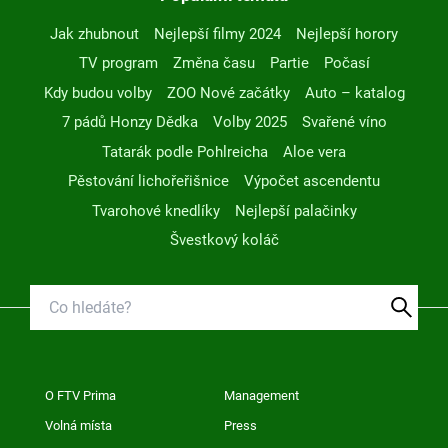
Jak zhubnout
Nejlepší filmy 2024
Nejlepší horory
TV program
Změna času
Partie
Počasí
Kdy budou volby
ZOO Nové začátky
Auto – katalog
7 pádů Honzy Dědka
Volby 2025
Svařené víno
Tatarák podle Pohlreicha
Aloe vera
Pěstování lichořeřišnice
Výpočet ascendentu
Tvarohové knedlíky
Nejlepší palačinky
Švestkový koláč
O FTV Prima
Management
Volná místa
Press