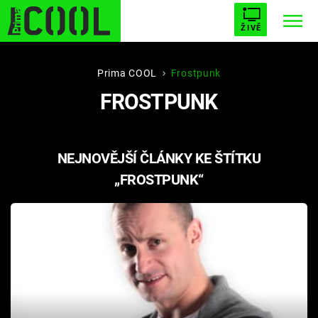
ŽIVĚ
STARHOUSE
BUFFY, PŘEMOŽITELKA UPÍRŮ
Trendy:
Prima COOL
Frostpunk
FROSTPUNK
ESCAPE
PLNEJ KOTEL
AVENGERS 5
NEJNOVĚJŠÍ ČLÁNKY KE ŠTÍTKU
„FROSTPUNK“
Témata
Filmy
Seriály
Hry