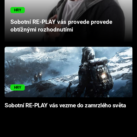
Cool Esport
HRY
Pořady
Sobotní RE-PLAY vás provede provede
obtížnými rozhodnutími
TV Program
Sledujte prima+
Přihlášení
HRY
Sledujte nás
Sobotní RE-PLAY vás vezme do zamrzlého světa