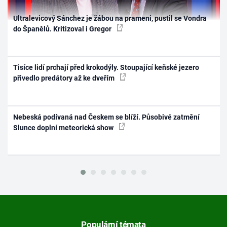
Ultralevicový Sánchez je žábou na prameni, pustil se Vondra
do Španělů. Kritizoval i Gregor
Tisíce lidí prchají před krokodýly. Stoupající keňské jezero
přivedlo predátory až ke dveřím
Nebeská podívaná nad Českem se blíží. Působivé zatmění
Slunce doplní meteorická show
Populární témata