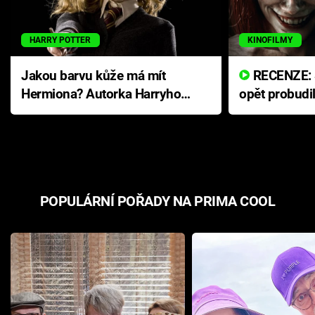
HARRY POTTER
KINOFILMY
Jakou barvu kůže má mít
RECENZE: Smrtelné zlo se
Hermiona? Autorka Harryho
opět probudi
Pottera přišla s ráznou
přichází s n
odpovědí
hororovou n
POPULÁRNÍ POŘADY NA PRIMA COOL