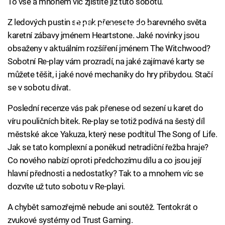
To vše a mnohem víc zjistíte již tuto sobotu.
Z ledových pustin se pak přenesete do barevného světa
Failed to fetch
karetní zábavy jménem Heartstone. Jaké novinky jsou
obsaženy v aktuálním rozšíření jménem The Witchwood?
Sobotní Re-play vám prozradí, na jaké zajímavé karty se
můžete těšit, i jaké nové mechaniky do hry přibydou. Stačí
se v sobotu dívat.
Poslední recenze vás pak přenese od sezení u karet do
víru pouličních bitek. Re-play se totiž podívá na šestý díl
městské akce Yakuza, který nese podtitul The Song of Life.
Jak se tato komplexní a poněkud netradiční řežba hraje?
Co nového nabízí oproti předchozímu dílu a co jsou její
hlavní přednosti a nedostatky? Tak to a mnohem víc se
dozvíte už tuto sobotu v Re-playi.
A chybět samozřejmě nebude ani soutěž. Tentokrát o
zvukové systémy od Trust Gaming.