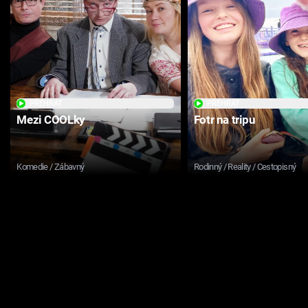
PŘEHRÁT
PŘEHRÁT
Mezi COOLky
Fotr na tripu
Komedie / Zábavný
Rodinný / Reality / Cestopisný