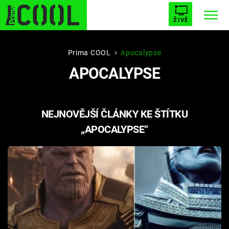
ŽIVĚ
STARHOUSE
BUFFY, PŘEMOŽITELKA UPÍRŮ
Trendy:
Prima COOL
Apocalypse
APOCALYPSE
ESCAPE
PLNEJ KOTEL
AVENGERS 5
NEJNOVĚJŠÍ ČLÁNKY KE ŠTÍTKU
„APOCALYPSE“
Témata
Filmy
Seriály
Hry