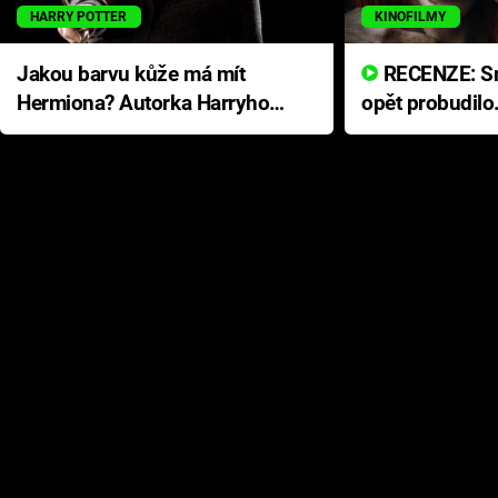
HARRY POTTER
KINOFILMY
Jakou barvu kůže má mít
RECENZE: Smrtelné zlo se
Hermiona? Autorka Harryho
opět probudilo
Pottera přišla s ráznou
přichází s neo
odpovědí
hororovou nab