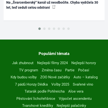
Na „Švarcenberský“ kanál už neodbočíte. Chyba vydržela 30
let, teď ceduli celou odstraní
Populární témata
Jak zhubnout
Nejlepší filmy 2024
Nejlepší horory
TV program
Změna času
Partie
Počasí
Kdy budou volby
ZOO Nové začátky
Auto – katalog
7 pádů Honzy Dědka
Volby 2025
Svařené víno
Tatarák podle Pohlreicha
Aloe vera
Pěstování lichořeřišnice
Výpočet ascendentu
Tvarohové knedlíky
Nejlepší palačinky