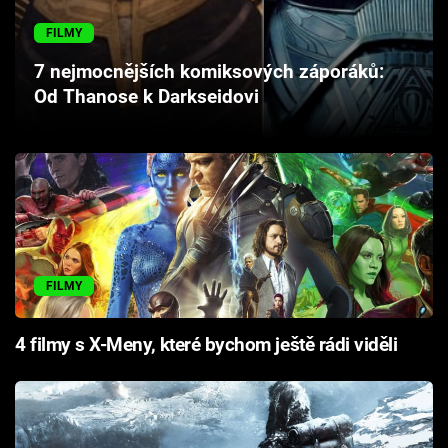
Cool Esport
FILMY
Pořady
7 nejmocnějších komiksových záporáků:
Od Thanose k Darkseidovi
TV Program
Sledujte prima+
Přihlášení
FILMY
Sledujte nás
4 filmy s X-Meny, které bychom ještě rádi viděli