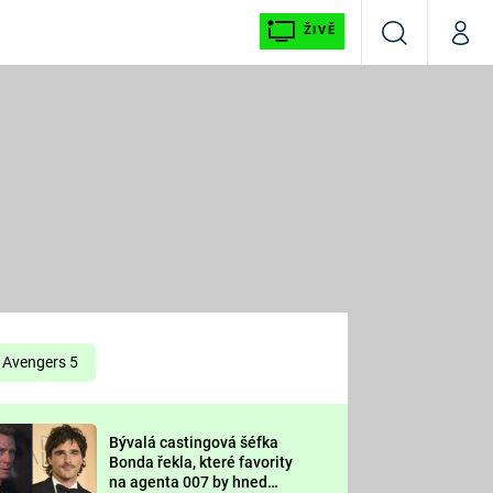
ŽIVĚ
Vyhledávání
Můj p
Prima+
É
CNN Prima NEWS
E
Prima FRESH
ŠÍ
Prima LIVING
E
Prima Ženy
Avengers 5
Prima LAJK
Bývalá castingová šéfka
OOL
Bonda řekla, které favority
Sledujte nás
na agenta 007 by hned