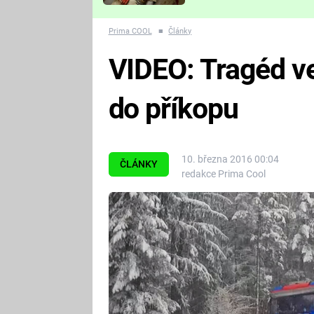
Které děsivé pecky vám
nejvíc zvednou tep?
Prima COOL
■
Články
VIDEO: Tragéd ve 
do příkopu
10. března 2016 00:04
ČLÁNKY
redakce Prima Cool