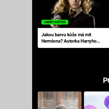
HARRY POTTER
Jakou barvu kůže má mít
Hermiona? Autorka Harryho
Pottera přišla s ráznou
odpovědí
P