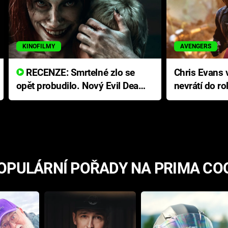
KINOFILMY
AVENGERS
RECENZE: Smrtelné zlo se
Chris Evans v
opět probudilo. Nový Evil Dead
nevrátí do ro
přichází s neodolatelnou
Ameriky
hororovou nabídkou
OPULÁRNÍ POŘADY NA PRIMA CO