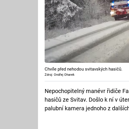
Chvíle před nehodou svitavských hasičů.
Zdroj: Ondřej Oharek
Nepochopitelný manévr řidiče Fab
hasičů ze Svitav. Došlo k ní v úter
palubní kamera jednoho z dalších