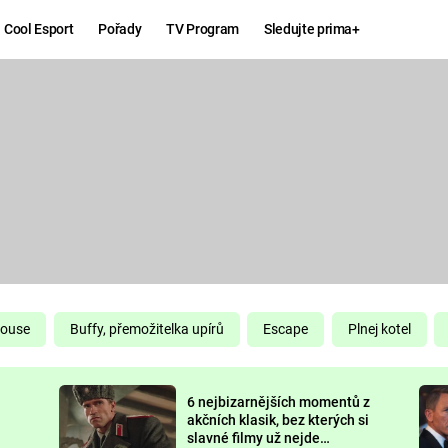
Cool Esport
Pořady
TV Program
Sledujte prima+
Hry
Zábava
MAFIA
ZÁBAVN
GALERI
GTA 6
NEJLEP
KINGDOM
KOMEDI
COME:
DELIVERANCE
CHUCK
House
Buffy, přemožitelka upírů
Escape
Plnej kotel
NORRIS
ESPORT
6 nejbizarnějších momentů z
DEADP
akčních klasik, bez kterých si
slavné filmy už nejde