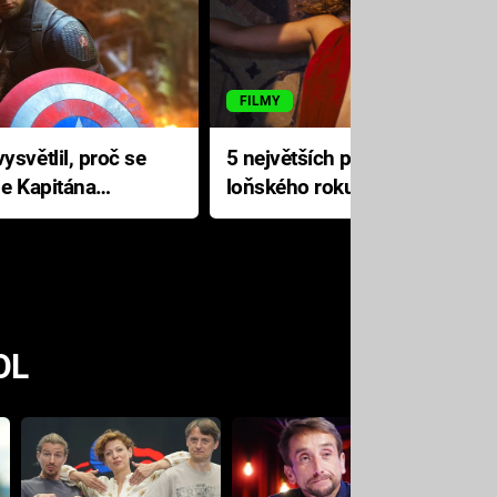
FILMY
ysvětlil, proč se
5 největších propadáků
le Kapitána
loňského roku: Disney na
jediné katastrofě prodělal 200
milionů dolarů
OL