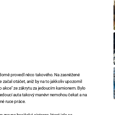
vědomě provedl něco takového. Na zasněžené
e začal otáčet, aniž by na to jakkoliv upozornil
"do akce" ze zákrytu za jedoucím kamionem. Bylo
tijedoucí auta takový manévr nemohou čekat a na
lné ruce práce.
 zrovna hasičská cisterna, která jela se