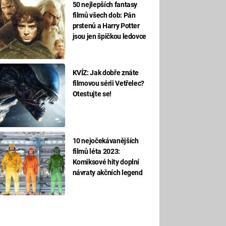
50 nejlepších fantasy
filmů všech dob: Pán
prstenů a Harry Potter
jsou jen špičkou ledovce
KVÍZ: Jak dobře znáte
filmovou sérii Vetřelec?
Otestujte se!
10 nejočekávanějších
filmů léta 2023:
Komiksové hity doplní
návraty akčních legend