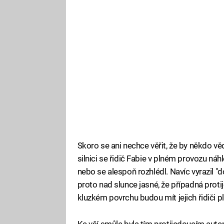
Skoro se ani nechce věřit, že by někdo 
silnici se řidič Fabie v plném provozu náhl
nebo se alespoň rozhlédl. Navíc vyrazil 
proto nad slunce jasné, že případná pro
kluzkém povrchu budou mít jejich řidiči p
Ke vší smůle byla tím protijedoucím autem