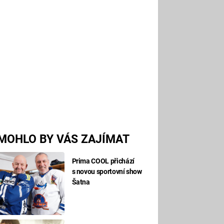
MOHLO BY VÁS ZAJÍMAT
Prima COOL přichází
s novou sportovní show
Šatna