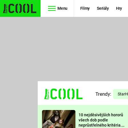
Menu
Filmy
Seriály
Hry
Seriály
Filmy
SIMPSONOVI
STAR WARS
HVĚZDNÁ
AVENGERS
BRÁNA
RYCHLE A
TEORIE
ZBĚSILE 10
Trendy:
VELKÉHO
Star
PREDÁTOR
TŘESKU
10 nejděsivějších hororů
FUTURAMA
všech dob podle
neprůstřelného kritéria.