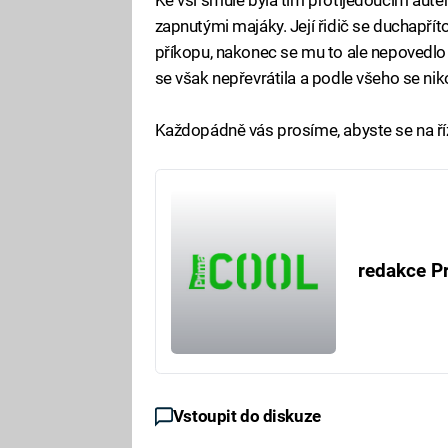
zapnutými majáky. Její řidič se duchapř
příkopu, nakonec se mu to ale nepovedlo
se však nepřevrátila a podle všeho se ni
Každopádně vás prosíme, abyste se na říze
redakce P
Vstoupit do diskuze