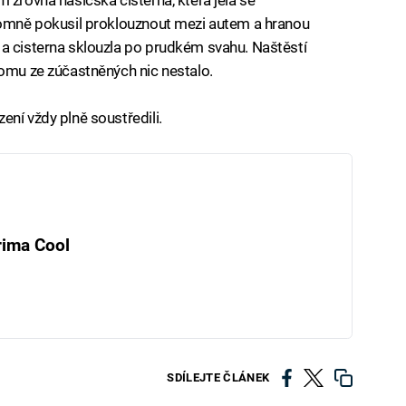
ítomně pokusil proklouznout mezi autem a hranou
 a cisterna sklouzla po prudkém svahu. Naštěstí
komu ze zúčastněných nic nestalo.
ní vždy plně soustředili.
rima Cool
SDÍLEJTE ČLÁNEK