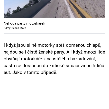
Cool Esport
Pořady
Nehoda party motorkářek
TV Program
Zdroj: Beach Moto
Sledujte prima+
I když jsou silné motorky spíš doménou chlapů,
najdou se i čistě ženské party. A i když mnozí lidé
Přihlášení
obviňují motorkáře z neustálého hazardování,
často se dostanou do kritické situaci vinou řidičů
aut. Jako v tomto případě.
Sledujte nás