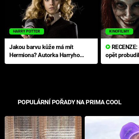
HARRY POTTER
KINOFILMY
Jakou barvu kůže má mít
RECENZE: Smrtelné zlo se
Hermiona? Autorka Harryho
opět probudi
Pottera přišla s ráznou
přichází s n
odpovědí
hororovou n
POPULÁRNÍ POŘADY NA PRIMA COOL