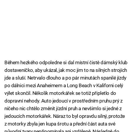
Během hezkého odpoledne si dal místní čistě dámský klub
dostaveníčko, aby ukázal, jak moc jim to na silných strojích
jde a sluší. Netrvalo dlouho a po pár minutách spanilé jízdy
po dálnici mezi Anaheimem a Long Beach v Kaliforni celý
výlet skončil. Několik motorkářek se totiž připletlo do
dopravní nehody. Auto jedoucí v prostředním pruhu prý z
ničeho nic chtělo změnit jízdní pruh a nevšimlo si jedné z
jedoucích motorkářek. Náraz to byl opravdu silný, protože
z motorky zbyla jen kupa šrotu a přední část auta své
původní tvary nepřipomínala ani vzdáleně. Následně do