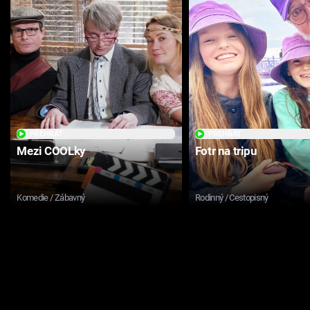
PŘEHRÁT
PŘEHRÁT
Mezi COOLky
Fotr na tripu
Komedie / Zábavný
Rodinný / Cestopisný