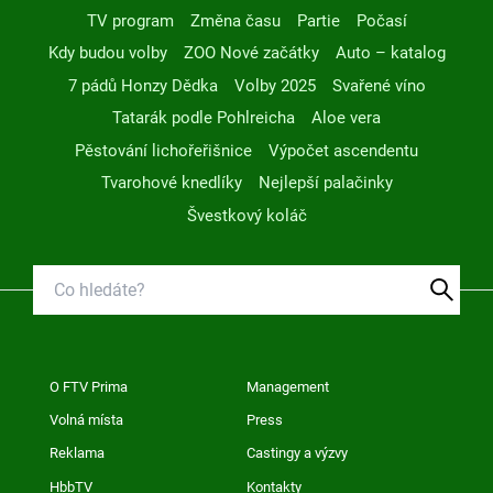
TV program
Změna času
Partie
Počasí
Kdy budou volby
ZOO Nové začátky
Auto – katalog
7 pádů Honzy Dědka
Volby 2025
Svařené víno
Tatarák podle Pohlreicha
Aloe vera
Pěstování lichořeřišnice
Výpočet ascendentu
Tvarohové knedlíky
Nejlepší palačinky
Švestkový koláč
O FTV Prima
Management
Volná místa
Press
Reklama
Castingy a výzvy
HbbTV
Kontakty