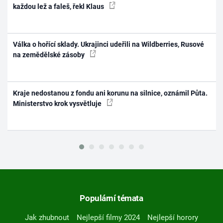
každou lež a faleš, řekl Klaus
Válka o hořící sklady. Ukrajinci udeřili na Wildberries, Rusové
na zemědělské zásoby
Kraje nedostanou z fondu ani korunu na silnice, oznámil Půta.
Ministerstvo krok vysvětluje
Populární témata
Jak zhubnout
Nejlepší filmy 2024
Nejlepší horory