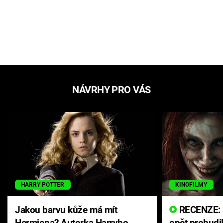
NÁVRHY PRO VÁS
HARRY POTTER
KINOFILMY
Jakou barvu kůže má mít
RECENZE: Smrtelné zlo se
Hermiona? Autorka Harryho
opět probudi