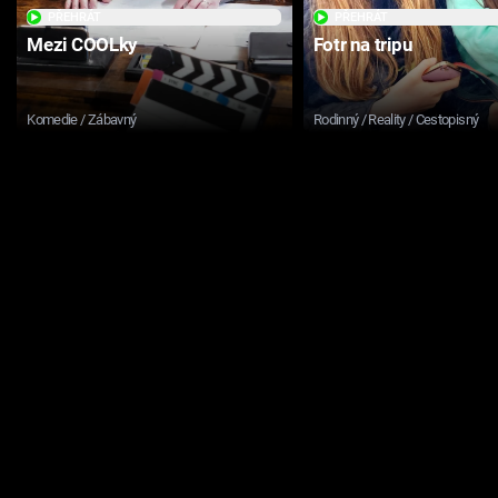
PŘEHRÁT
PŘEHRÁT
Mezi COOLky
Fotr na tripu
Komedie / Zábavný
Rodinný / Reality / Cestopisný