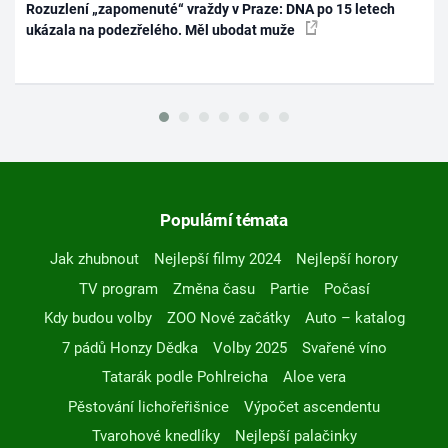
Rozuzlení „zapomenuté“ vraždy v Praze: DNA po 15 letech
ukázala na podezřelého. Měl ubodat muže
Populární témata
Jak zhubnout
Nejlepší filmy 2024
Nejlepší horory
TV program
Změna času
Partie
Počasí
Kdy budou volby
ZOO Nové začátky
Auto – katalog
7 pádů Honzy Dědka
Volby 2025
Svařené víno
Tatarák podle Pohlreicha
Aloe vera
Pěstování lichořeřišnice
Výpočet ascendentu
Tvarohové knedlíky
Nejlepší palačinky