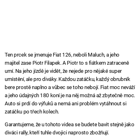
Ten prcek se jmenuje Fiat 126, neboli Maluch, a jeho
majitel zase Piotr Filapek. A Piotr to s fiátkem zatraceně
umí. Na jeho jízdě je vidět, že nejede pro nějaké super
umístění, ale pro diváky. Každou zatáčku, každý obrubník
bere prostě naplno a vůbec se toho nebojí. Fiat moc neváží
a jeho údajných 180 koní je na něj možná až zbytečně moc.
Auto si prdí do výfuků a nemá ani problém vytáhnout si
zatáčku po třech kolech.
Garantujeme, že u tohoto videa se budete bavit stejně jako
diváci rally, kteří tuhle dvojici naprosto zbožňují.