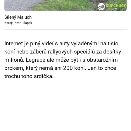
Cool Esport
Šílený Maluch
Pořady
Zdroj: Piotr Filapek
TV Program
Internet je plný videí s auty vyladěnými na tisíc
Sledujte prima+
koní nebo záběrů rallyových speciálů za desítky
milionů. Legrace ale může být i s obstarožním
Přihlášení
prckem, který nemá ani 200 koní. Jen to chce
trochu toho srdíčka…
Sledujte nás