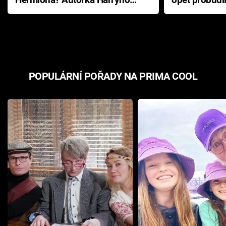
Pottera přišla s ráznou
přichází s n
odpovědí
hororovou n
POPULÁRNÍ POŘADY NA PRIMA COOL