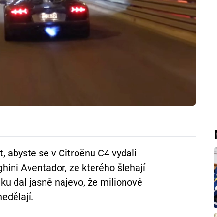
 abyste se v Citroënu C4 vydali
ini Aventador, ze kterého šlehají
u dal jasně najevo, že milionové
edělají.