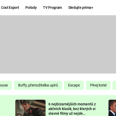
Cool Esport
Pořady
TV Program
Sledujte prima+
Hry
Zábava
MAFIA
ZÁBAVN
GALERI
GTA 6
NEJLEP
KINGDOM
KOMEDI
COME:
DELIVERANCE
CHUCK
House
Buffy, přemožitelka upírů
Escape
Plnej kotel
NORRIS
ESPORT
6 nejbizarnějších momentů z
DEADP
akčních klasik, bez kterých si
slavné filmy už nejde