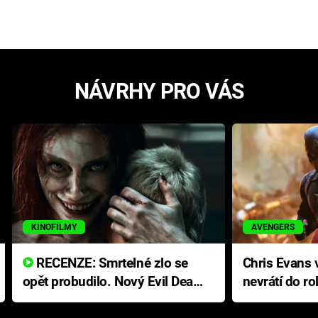
NÁVRHY PRO VÁS
KINOFILMY
AVENGERS
RECENZE: Smrtelné zlo se
Chris Evans v
opět probudilo. Nový Evil Dead
nevrátí do ro
přichází s neodolatelnou
Ameriky