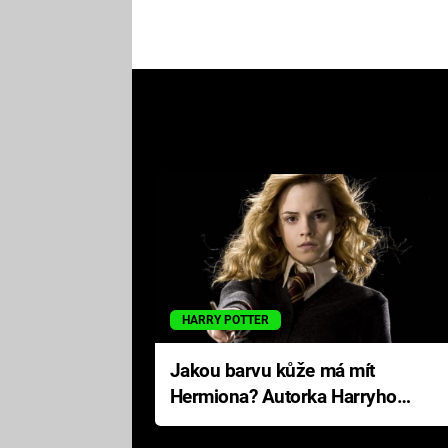
HARRY POTTER
Jakou barvu kůže má mít
Hermiona? Autorka Harryho
Pottera přišla s ráznou