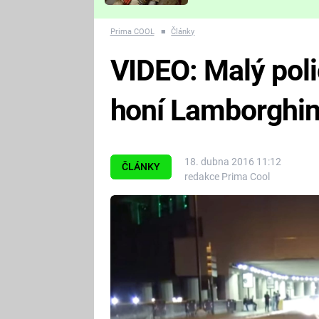
Které děsivé pecky vám
nejvíc zvednou tep?
Prima COOL
■
Články
VIDEO: Malý poli
honí Lamborghin
18. dubna 2016 11:12
ČLÁNKY
redakce Prima Cool