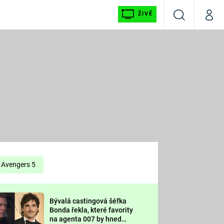
ŽIVĚ
Vyhledávání
Můj p
Prima+
É
CNN Prima NEWS
E
Prima FRESH
ŠÍ
Prima LIVING
E
Prima Ženy
Avengers 5
Prima LAJK
Bývalá castingová šéfka
OOL
Bonda řekla, které favority
Sledujte nás
na agenta 007 by hned