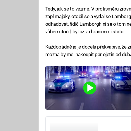
Tedy, jak se to vezme. V protisměru zrovn
zapl majáky, otočil se a vydal se Lambo
odhadovat, řidič Lamborghini se o tom ne
vůbec otočil, byl už za hranicemi státu.
Každopádně je je docela překvapivé, že zr
možná by měl nakoupit pár ojetin od dub