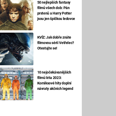
50 nejlepších fantasy
filmů všech dob: Pán
prstenů a Harry Potter
jsou jen špičkou ledovce
KVÍZ: Jak dobře znáte
filmovou sérii Vetřelec?
Otestujte se!
10 nejočekávanějších
filmů léta 2023:
Komiksové hity doplní
návraty akčních legend