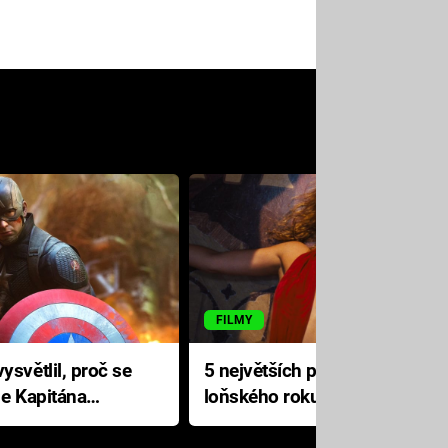
FILMY
ysvětlil, proč se
5 největších propadáků
le Kapitána
loňského roku: Disney na
jediné katastrofě prodělal 200