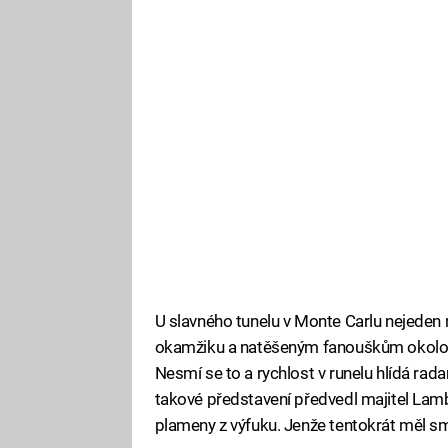
U slavného tunelu v Monte Carlu nejeden 
okamžiku a natěšeným fanouškům okolo d
Nesmí se to a rychlost v runelu hlídá radar
takové představení předvedl majitel Lambo
plameny z výfuku. Jenže tentokrát měl sm