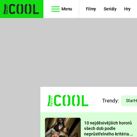
Menu
Filmy
Seriály
Hry
Seriály
Filmy
SIMPSONOVI
STAR WARS
HVĚZDNÁ
AVENGERS
BRÁNA
RYCHLE A
TEORIE
ZBĚSILE 10
Trendy:
VELKÉHO
Star
PREDÁTOR
TŘESKU
10 nejděsivějších hororů
FUTURAMA
všech dob podle
neprůstřelného kritéria.