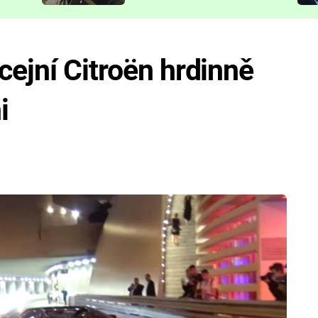
představit
cejní Citroën hrdinně
i