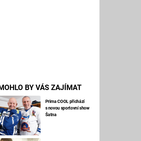
MOHLO BY VÁS ZAJÍMAT
Prima COOL přichází
s novou sportovní show
Šatna