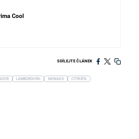
rima Cool
SDÍLEJTE ČLÁNEK
ADOR
LAMBORGHINI
MONAKO
CITROËN