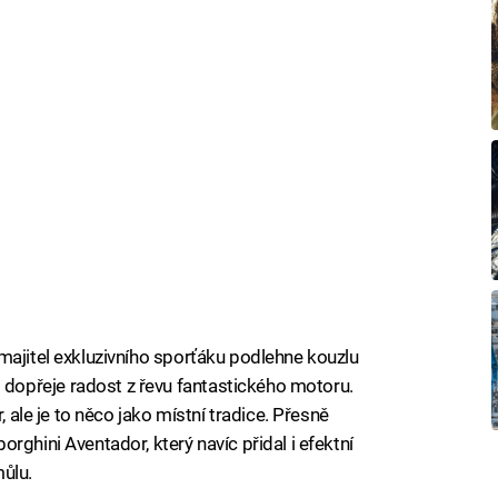
majitel exkluzivního sporťáku podlehne kouzlu
opřeje radost z řevu fantastického motoru.
, ale je to něco jako místní tradice. Přesně
rghini Aventador, který navíc přidal i efektní
ůlu.