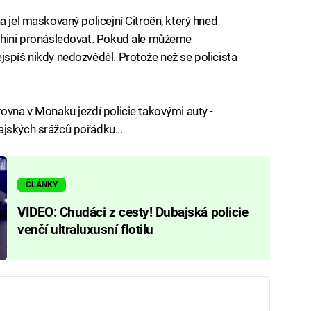
a jel maskovaný policejní Citroën, který hned
rghini pronásledovat. Pokud ale můžeme
jspíš nikdy nedozvěděl. Protože než se policista
ovna v Monaku jezdí policie takovými auty -
ajských srážců pořádku...
ČLÁNKY
VIDEO: Chudáci z cesty! Dubajská policie
venčí ultraluxusní flotilu