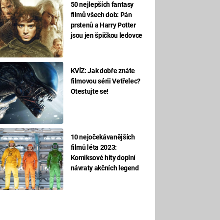
50 nejlepších fantasy
filmů všech dob: Pán
prstenů a Harry Potter
jsou jen špičkou ledovce
KVÍZ: Jak dobře znáte
filmovou sérii Vetřelec?
Otestujte se!
10 nejočekávanějších
filmů léta 2023:
Komiksové hity doplní
návraty akčních legend