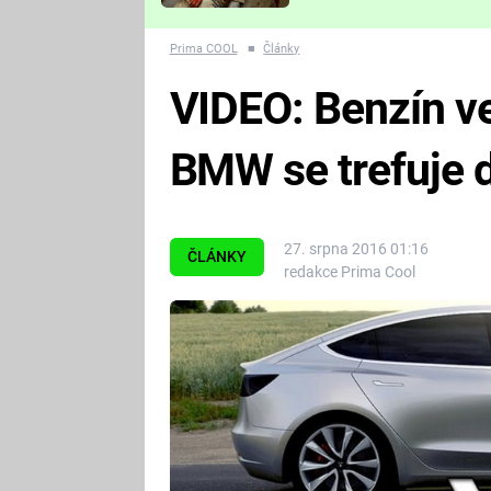
Které děsivé pecky vám
nejvíc zvednou tep?
Prima COOL
■
Články
VIDEO: Benzín ve
BMW se trefuje 
27. srpna 2016 01:16
ČLÁNKY
redakce Prima Cool