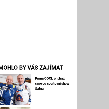
MOHLO BY VÁS ZAJÍMAT
Prima COOL přichází
s novou sportovní show
Šatna