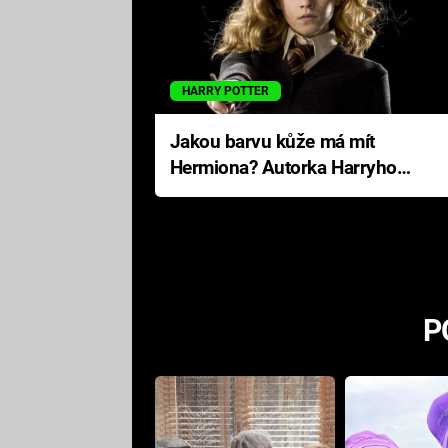
HARRY POTTER
Jakou barvu kůže má mít
Hermiona? Autorka Harryho
Pottera přišla s ráznou
odpovědí
P