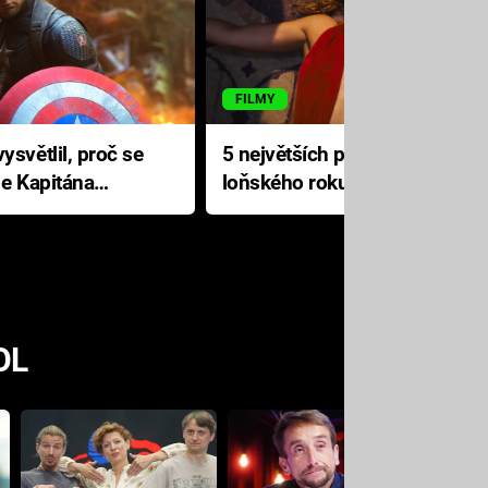
FILMY
ysvětlil, proč se
5 největších propadáků
le Kapitána
loňského roku: Disney na
jediné katastrofě prodělal 200
milionů dolarů
OL