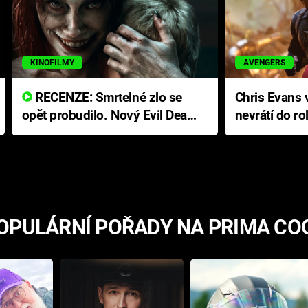
KINOFILMY
AVENGERS
RECENZE: Smrtelné zlo se
Chris Evans v
opět probudilo. Nový Evil Dead
nevrátí do ro
přichází s neodolatelnou
Ameriky
hororovou nabídkou
OPULÁRNÍ POŘADY NA PRIMA CO