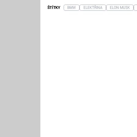
ŠTÍTKY
BMW
ELEKTŘINA
ELON MUSK