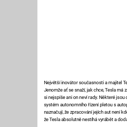
Největší inovátor současnosti a majitel 
Jenomže ať se snaží, jak chce, Tesla má 
si nejspíše ani on neví rady. Některé jsou 
systém autonomního řízení pletou s autopi
naznačují, že zpracování jejích aut není k
že Tesla absolutně nestíhá vyrábět a dod