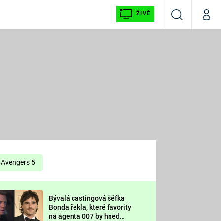
ŽIVĚ
Vyhledávání
Můj p
Prima+
É
CNN Prima NEWS
E
Prima FRESH
ŠÍ
Prima LIVING
E
Prima Ženy
Avengers 5
Prima LAJK
Bývalá castingová šéfka
OOL
Bonda řekla, které favority
Sledujte nás
na agenta 007 by hned