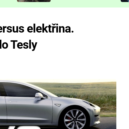
představit
rsus elektřina.
do Tesly