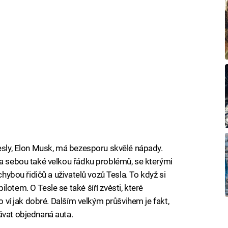
Tesly, Elon Musk, má bezesporu skvělé nápady.
za sebou také velkou řádku problémů, se kterými
chybou řidičů a uživatelů vozů Tesla. To když si
lotem. O Tesle se také šíří zvěsti, které
do ví jak dobré. Dalším velkým průšvihem je fakt,
ávat objednaná auta.