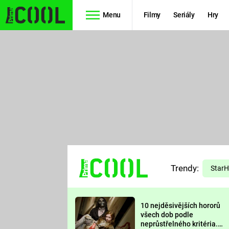
Menu
Filmy
Seriály
Hry
Seriály
Filmy
SIMPSONOVI
STAR WARS
HVĚZDNÁ
AVENGERS
BRÁNA
RYCHLE A
TEORIE
ZBĚSILE 10
Trendy:
VELKÉHO
Star
PREDÁTOR
TŘESKU
10 nejděsivějších hororů
FUTURAMA
všech dob podle
neprůstřelného kritéria.