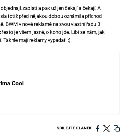
objednají, zaplatí a pak už jen čekají a čekají. A
 Tesla totiž před nějakou dobou oznámila příchod
ině. BWM v nové reklamě na svou vlastní řadu 3
přesto je všem jasné, o koho jde. Líbí se nám, jak
 Takhle mají reklamy vypadat! :)
rima Cool
SDÍLEJTE ČLÁNEK