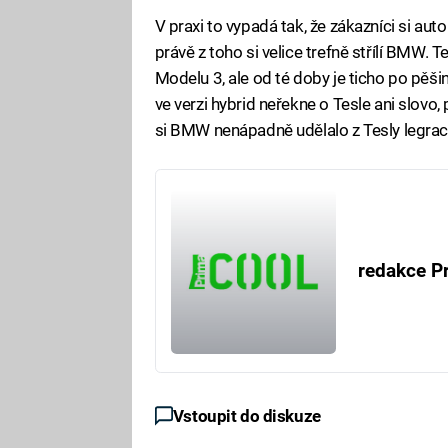
V praxi to vypadá tak, že zákazníci si auto 
právě z toho si velice trefně střílí BMW.
Modelu 3, ale od té doby je ticho po pěš
ve verzi hybrid neřekne o Tesle ani slovo, 
si BMW nenápadně udělalo z Tesly legraci.
redakce P
Vstoupit do diskuze