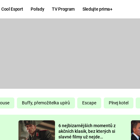
Cool Esport
Pořady
TV Program
Sledujte prima+
Hry
Zábava
MAFIA
ZÁBAVN
GALERI
GTA 6
NEJLEP
KINGDOM
KOMEDI
COME:
DELIVERANCE
CHUCK
House
Buffy, přemožitelka upírů
Escape
Plnej kotel
NORRIS
ESPORT
6 nejbizarnějších momentů z
DEADP
akčních klasik, bez kterých si
slavné filmy už nejde