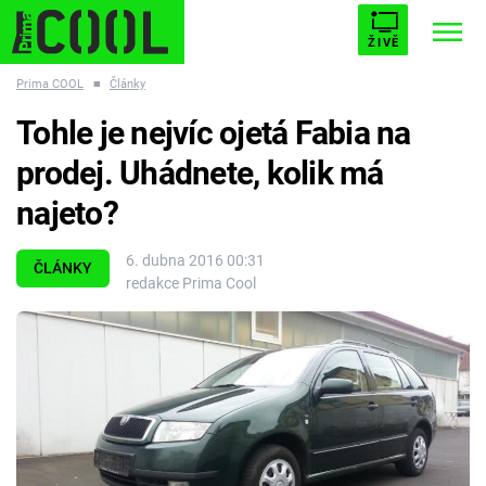
ŽIVĚ
Prima COOL
■
Články
STARHOUSE
BUFFY, PŘEMOŽITELKA UPÍRŮ
Trendy:
Tohle je nejvíc ojetá Fabia na
ESCAPE
PLNEJ KOTEL
AVENGERS 5
prodej. Uhádnete, kolik má
najeto?
6. dubna 2016 00:31
ČLÁNKY
redakce Prima Cool
Témata
Filmy
Seriály
Hry