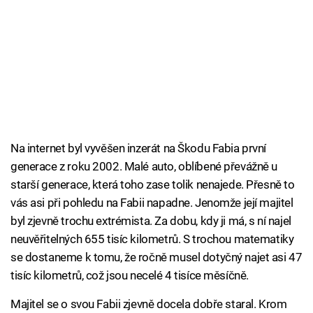
Na internet byl vyvěšen inzerát na Škodu Fabia první
generace z roku 2002. Malé auto, oblíbené převážně u
starší generace, která toho zase tolik nenajede. Přesně to
vás asi při pohledu na Fabii napadne. Jenomže její majitel
byl zjevně trochu extrémista. Za dobu, kdy ji má, s ní najel
neuvěřitelných 655 tisíc kilometrů. S trochou matematiky
se dostaneme k tomu, že ročně musel dotyčný najet asi 47
tisíc kilometrů, což jsou necelé 4 tisíce měsíčně.
Majitel se o svou Fabii zjevně docela dobře staral. Krom