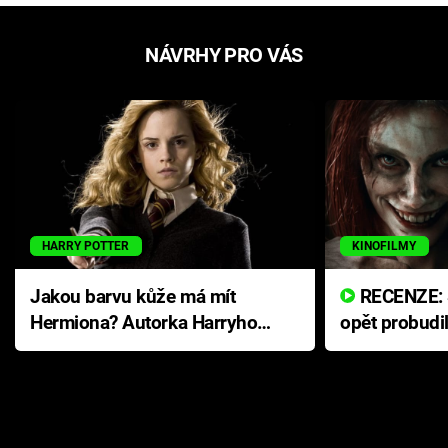
NÁVRHY PRO VÁS
HARRY POTTER
KINOFILMY
Jakou barvu kůže má mít
RECENZE: Smrtelné zlo se
Hermiona? Autorka Harryho
opět probudi
Pottera přišla s ráznou
přichází s n
odpovědí
hororovou n