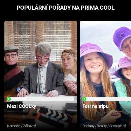
POPULÁRNÍ POŘADY NA PRIMA COOL
PŘEHRÁT
PŘEHRÁT
Mezi COOLky
Fotr na tripu
Komedie / Zábavný
Rodinný / Reality / Cestopisný