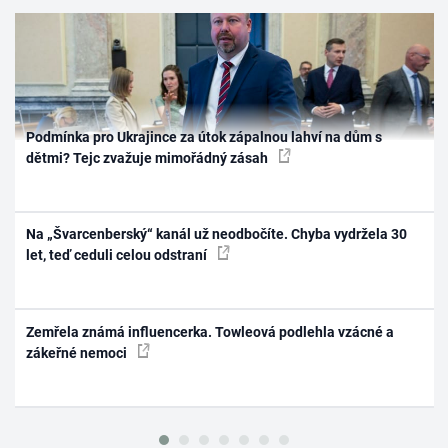
Podmínka pro Ukrajince za útok zápalnou lahví na dům s
dětmi? Tejc zvažuje mimořádný zásah
Na „Švarcenberský“ kanál už neodbočíte. Chyba vydržela 30
let, teď ceduli celou odstraní
Zemřela známá influencerka. Towleová podlehla vzácné a
zákeřné nemoci