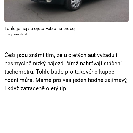
Cool Esport
Pořady
Tohle je nejvíc ojetá Fabia na prodej
TV Program
Zdroj: mobile.de
Sledujte prima+
Češi jsou známí tím, že u ojetých aut vyžadují
nesmyslně nízký nájezd, čímž nahrávají stáčení
Přihlášení
tachometrů. Tohle bude pro takového kupce
noční můra. Máme pro vás jeden hodně zajímavý,
i když zatraceně ojetý tip.
Sledujte nás