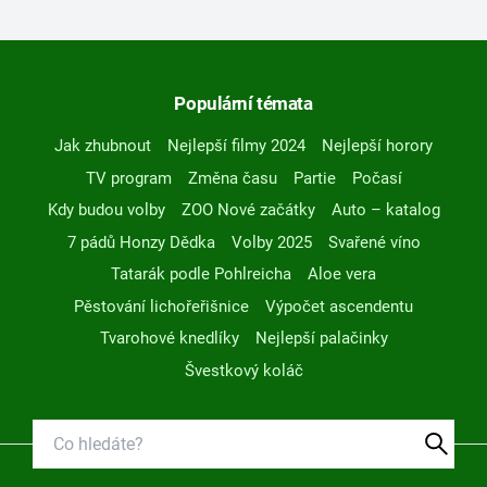
Populární témata
Jak zhubnout
Nejlepší filmy 2024
Nejlepší horory
TV program
Změna času
Partie
Počasí
Kdy budou volby
ZOO Nové začátky
Auto – katalog
7 pádů Honzy Dědka
Volby 2025
Svařené víno
Tatarák podle Pohlreicha
Aloe vera
Pěstování lichořeřišnice
Výpočet ascendentu
Tvarohové knedlíky
Nejlepší palačinky
Švestkový koláč