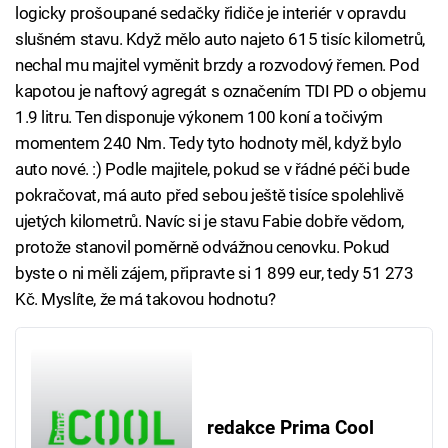
logicky prošoupané sedačky řidiče je interiér v opravdu
slušném stavu. Když mělo auto najeto 615 tisíc kilometrů,
nechal mu majitel vyměnit brzdy a rozvodový řemen. Pod
kapotou je naftový agregát s označením TDI PD o objemu
1.9 litru. Ten disponuje výkonem 100 koní a točivým
momentem 240 Nm. Tedy tyto hodnoty měl, když bylo
auto nové. :) Podle majitele, pokud se v řádné péči bude
pokračovat, má auto před sebou ještě tisíce spolehlivě
ujetých kilometrů. Navíc si je stavu Fabie dobře vědom,
protože stanovil poměrně odvážnou cenovku. Pokud
byste o ni měli zájem, připravte si 1 899 eur, tedy 51 273
Kč. Myslíte, že má takovou hodnotu?
redakce Prima Cool