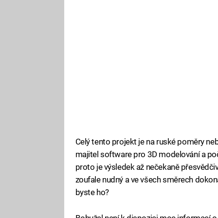
Celý tento projekt je na ruské poměry neb
majitel software pro 3D modelování a po
proto je výsledek až nečekaně přesvědčiv
zoufale nudný a ve všech směrech dokon
byste ho?
Bohužel není k dispozici moc informací o