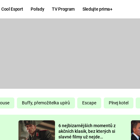
Cool Esport
Pořady
TV Program
Sledujte prima+
Hry
Zábava
MAFIA
ZÁBAVN
GALERI
GTA 6
NEJLEP
KINGDOM
KOMEDI
COME:
DELIVERANCE
CHUCK
House
Buffy, přemožitelka upírů
Escape
Plnej kotel
NORRIS
ESPORT
6 nejbizarnějších momentů z
DEADP
akčních klasik, bez kterých si
slavné filmy už nejde