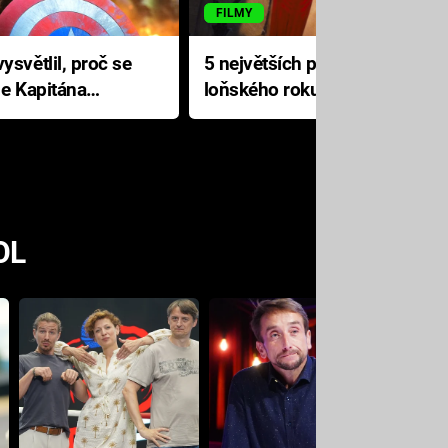
FILMY
ysvětlil, proč se
5 největších propadáků
le Kapitána
loňského roku: Disney na
jediné katastrofě prodělal 200
milionů dolarů
OL