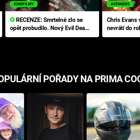
KINOFILMY
AVENGERS
RECENZE: Smrtelné zlo se
Chris Evans v
opět probudilo. Nový Evil Dead
nevrátí do ro
přichází s neodolatelnou
Ameriky
hororovou nabídkou
OPULÁRNÍ POŘADY NA PRIMA CO