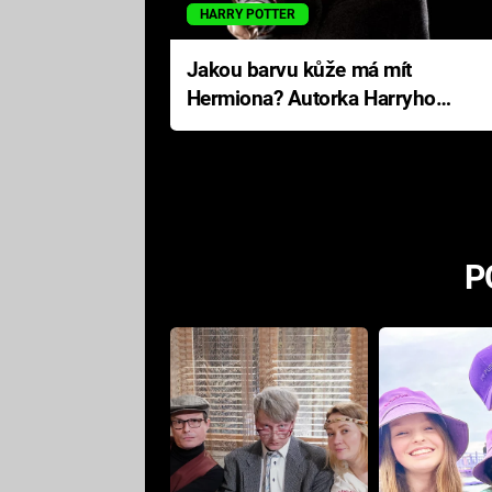
HARRY POTTER
Jakou barvu kůže má mít
Hermiona? Autorka Harryho
Pottera přišla s ráznou
odpovědí
P