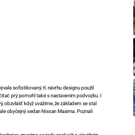
ývale sofistikovaný. K návrhu designu použil
čítač prý pomohl také s nastavením podvozku. I
ý, obzvlášť když uvážíme, že základem se stal
ale obyčejný sedan Nissan Maxima. Poznali
 technice, musíme se tedy spokojit s vizuálním