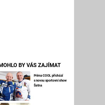
MOHLO BY VÁS ZAJÍMAT
Prima COOL přichází
s novou sportovní show
Šatna