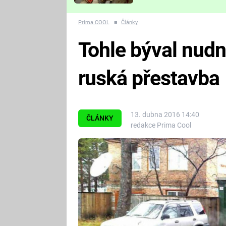
Které děsivé pecky vám
nejvíc zvednou tep?
Prima COOL
■
Články
Tohle býval nud
ruská přestavba
13. dubna 2016 14:40
ČLÁNKY
redakce Prima Cool