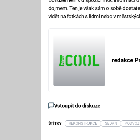
dojmem. Ten je však sám o sobě dostateč
vidět na fotkách s lidmi nebo v městských
redakce P
Vstoupit do diskuze
ŠTÍTKY
REKONSTRUKCE
SEDAN
PODVOZ