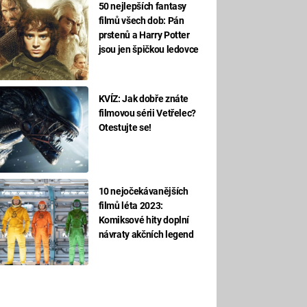
50 nejlepších fantasy
filmů všech dob: Pán
prstenů a Harry Potter
jsou jen špičkou ledovce
KVÍZ: Jak dobře znáte
filmovou sérii Vetřelec?
Otestujte se!
10 nejočekávanějších
filmů léta 2023:
Komiksové hity doplní
návraty akčních legend