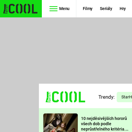
Menu
Filmy
Seriály
Hry
Seriály
Filmy
SIMPSONOVI
STAR WARS
HVĚZDNÁ
AVENGERS
BRÁNA
RYCHLE A
TEORIE
ZBĚSILE 10
Trendy:
VELKÉHO
Star
PREDÁTOR
TŘESKU
10 nejděsivějších hororů
FUTURAMA
všech dob podle
neprůstřelného kritéria.