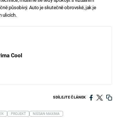
ně působivý. Auto je skutečně obrovské, jak je
 ulicích.
rima Cool
SDÍLEJTE ČLÁNEK
EK
PROJEKT
NISSAN MAXIMA