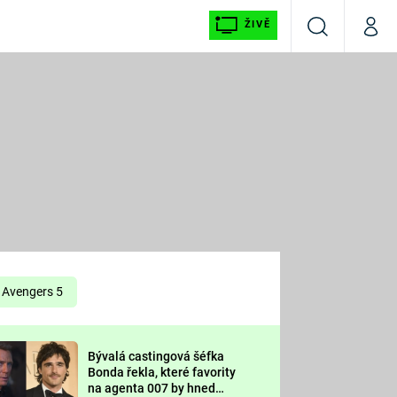
ŽIVĚ
Vyhledávání
Můj p
Prima+
É
CNN Prima NEWS
E
Prima FRESH
ŠÍ
Prima LIVING
E
Prima Ženy
Avengers 5
Prima LAJK
Bývalá castingová šéfka
OOL
Bonda řekla, které favority
Sledujte nás
na agenta 007 by hned