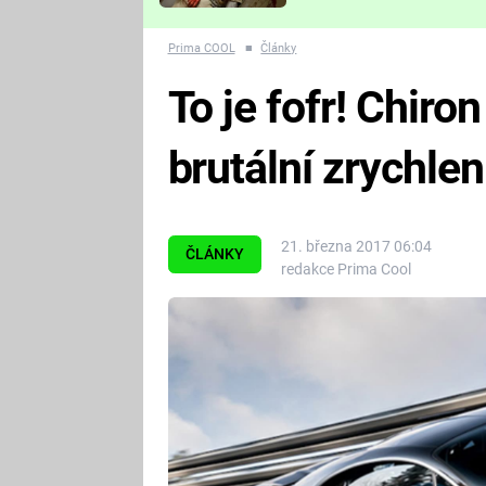
Které děsivé pecky vám
nejvíc zvednou tep?
Prima COOL
■
Články
To je fofr! Chiro
brutální zrychlen
21. března 2017 06:04
ČLÁNKY
redakce Prima Cool