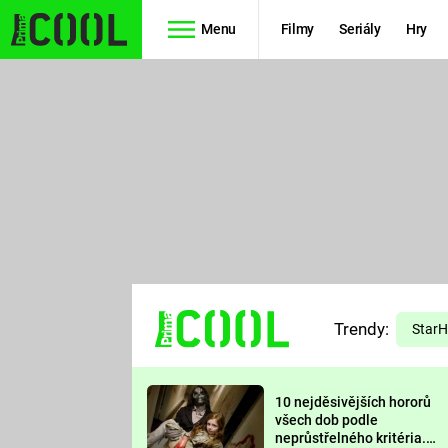
Menu
Filmy
Seriály
Hry
Seriály
Filmy
SIMPSONOVI
STAR WARS
HVĚZDNÁ
AVENGERS
BRÁNA
RYCHLE A
TEORIE
ZBĚSILE 10
Trendy:
VELKÉHO
Star
PREDÁTOR
TŘESKU
10 nejděsivějších hororů
FUTURAMA
všech dob podle
neprůstřelného kritéria.