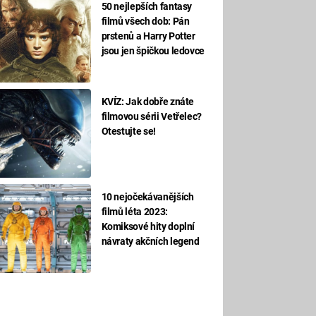
50 nejlepších fantasy
filmů všech dob: Pán
prstenů a Harry Potter
jsou jen špičkou ledovce
KVÍZ: Jak dobře znáte
filmovou sérii Vetřelec?
Otestujte se!
10 nejočekávanějších
filmů léta 2023:
Komiksové hity doplní
návraty akčních legend