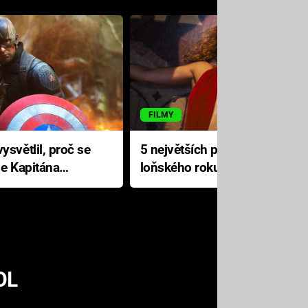
FILMY
ysvětlil, proč se
5 největších propadáků
le Kapitána
loňského roku: Disney na
jediné katastrofě prodělal 200
milionů dolarů
OL