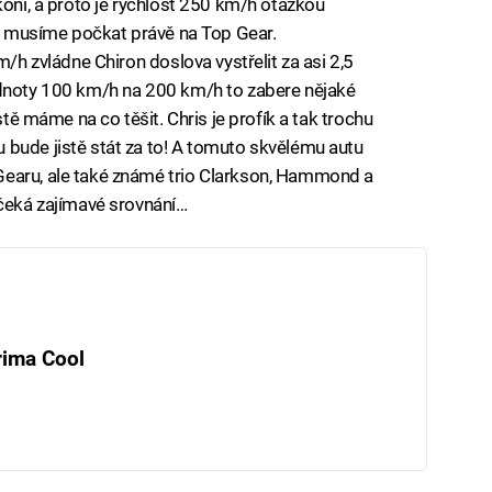
koní, a proto je rychlost 250 km/h otázkou
 si musíme počkat právě na Top Gear.
m/h zvládne Chiron doslova vystřelit za asi 2,5
odnoty 100 km/h na 200 km/h to zabere nějaké
stě máme na co těšit. Chris je profík a tak trochu
 bude jistě stát za to! A tomuto skvělému autu
Gearu, ale také známé trio Clarkson, Hammond a
 čeká zajímavé srovnání…
rima Cool