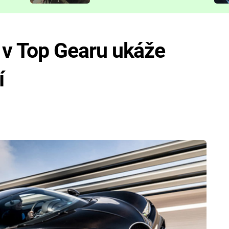
představit
n v Top Gearu ukáže
í