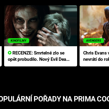
KINOFILMY
AVENGERS
RECENZE: Smrtelné zlo se
Chris Evans v
opět probudilo. Nový Evil Dead
nevrátí do ro
přichází s neodolatelnou
Ameriky
hororovou nabídkou
OPULÁRNÍ POŘADY NA PRIMA CO