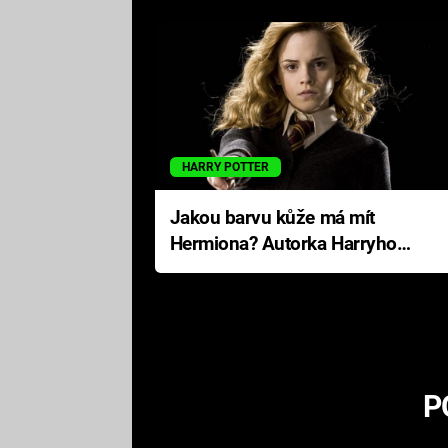
HARRY POTTER
Jakou barvu kůže má mít
Hermiona? Autorka Harryho
Pottera přišla s ráznou
odpovědí
P