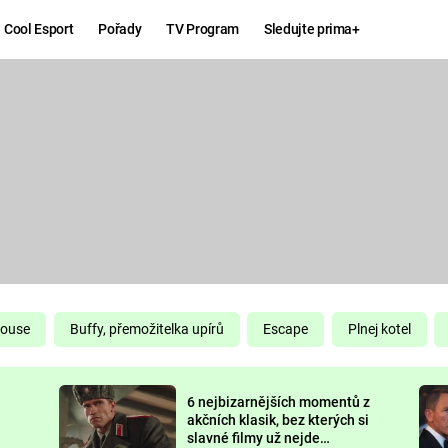
Cool Esport
Pořady
TV Program
Sledujte prima+
Hry
Zábava
MAFIA
ZÁBAVN
GALERI
GTA 6
NEJLEP
KINGDOM
KOMEDI
COME:
DELIVERANCE
CHUCK
House
Buffy, přemožitelka upírů
Escape
Plnej kotel
NORRIS
ESPORT
6 nejbizarnějších momentů z
DEADP
akčních klasik, bez kterých si
slavné filmy už nejde