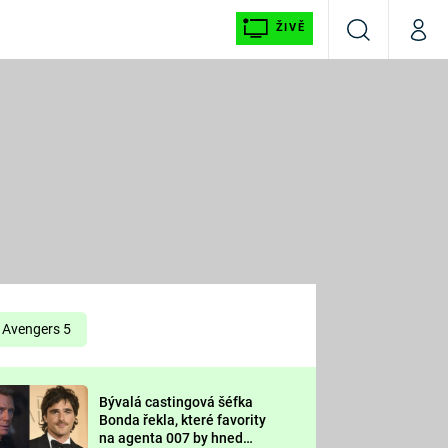
ŽIVĚ
Vyhledávání
Můj p
Prima+
É
CNN Prima NEWS
E
Prima FRESH
ŠÍ
Prima LIVING
E
Prima Ženy
Avengers 5
Prima LAJK
Bývalá castingová šéfka
OOL
Bonda řekla, které favority
Sledujte nás
na agenta 007 by hned