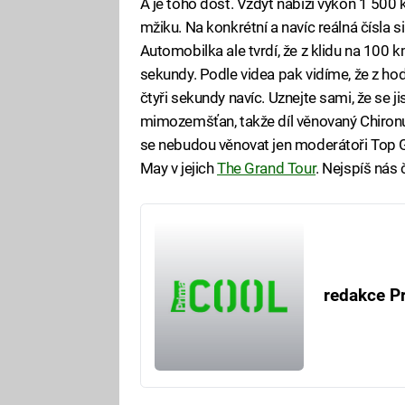
A je toho dost. Vždyť nabízí výkon 1 500 
mžiku. Na konkrétní a navíc reálná čísla
Automobilka ale tvrdí, že z klidu na 100 k
sekundy. Podle videa pak vidíme, že z h
čtyři sekundy navíc. Uznejte sami, že se ji
mimozemšťan, takže díl věnovaný Chironu
se nebudou věnovat jen moderátoři Top 
May v jejich
The Grand Tour
. Nejspíš nás
redakce P