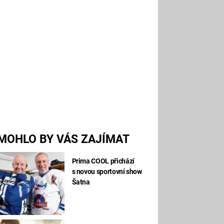
MOHLO BY VÁS ZAJÍMAT
Prima COOL přichází
s novou sportovní show
Šatna