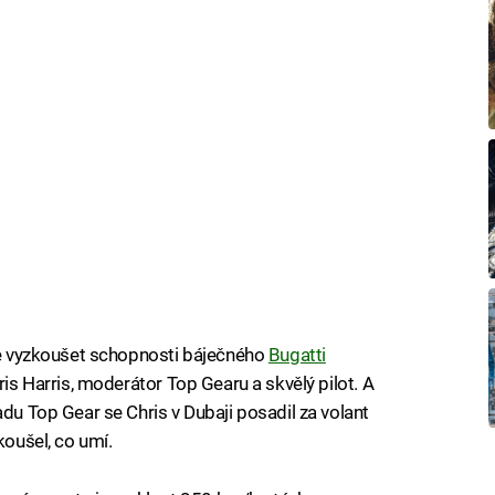
ůže vyzkoušet schopnosti báječného
Bugatti
hris Harris, moderátor Top Gearu a skvělý pilot. A
adu Top Gear se Chris v Dubaji posadil za volant
koušel, co umí.