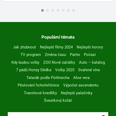
Populární témata
Jak zhubnout
Nejlepší filmy 2024
Nejlepší horory
TV program
Změna času
Partie
Počasí
Kdy budou volby
ZOO Nové začátky
Auto – katalog
7 pádů Honzy Dědka
Volby 2025
Svařené víno
Tatarák podle Pohlreicha
Aloe vera
Pěstování lichořeřišnice
Výpočet ascendentu
Tvarohové knedlíky
Nejlepší palačinky
Švestkový koláč