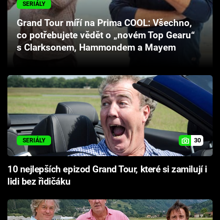
SERIÁLY
Cool Esport
Grand Tour míří na Prima COOL: Všechno,
Pořady
co potřebujete vědět o „novém Top Gearu“
s Clarksonem, Hammondem a Mayem
TV Program
Sledujte prima+
Přihlášení
30
SERIÁLY
Sledujte nás
10 nejlepších epizod Grand Tour, které si zamilují i
lidi bez řidičáku