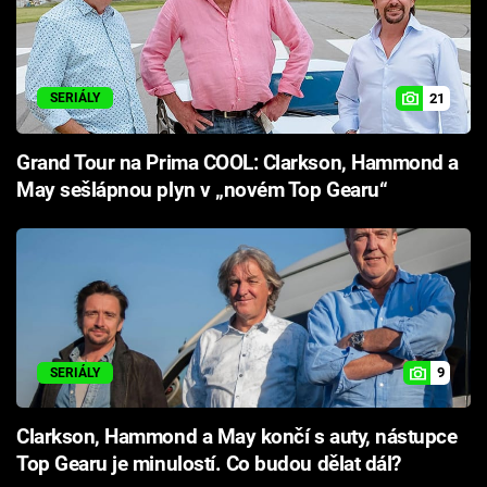
21
SERIÁLY
Grand Tour na Prima COOL: Clarkson, Hammond a
May sešlápnou plyn v „novém Top Gearu“
9
SERIÁLY
Clarkson, Hammond a May končí s auty, nástupce
Top Gearu je minulostí. Co budou dělat dál?