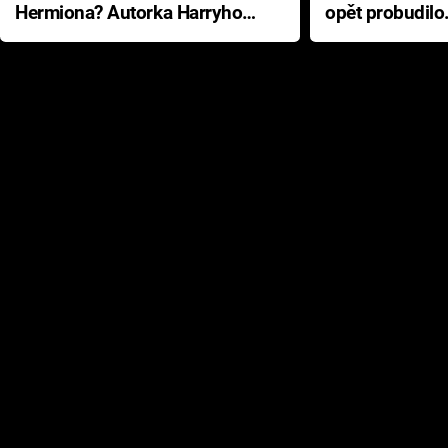
Hermiona? Autorka Harryho
opět probudilo
Pottera přišla s ráznou
přichází s neo
odpovědí
hororovou nab