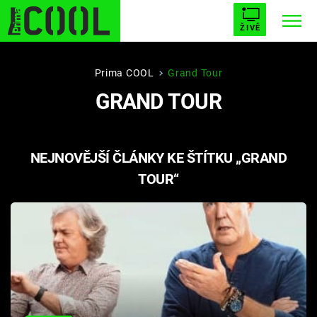
ŽIVĚ
STARHOUSE
BUFFY, PŘEMOŽITELKA UPÍRŮ
Trendy:
Prima COOL
Grand Tour
GRAND TOUR
ESCAPE
PLNEJ KOTEL
AVENGERS 5
NEJNOVĚJŠÍ ČLÁNKY KE ŠTÍTKU „GRAND
TOUR“
Témata
Filmy
Seriály
Hry