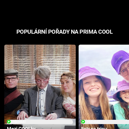
odpovědí
hororovou n
POPULÁRNÍ POŘADY NA PRIMA COOL
PŘEHRÁT
PŘEHRÁT
Mezi COOLky
Fotr na tripu