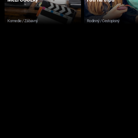
Komedie / Zábavný
Rodinný / Cestopisný