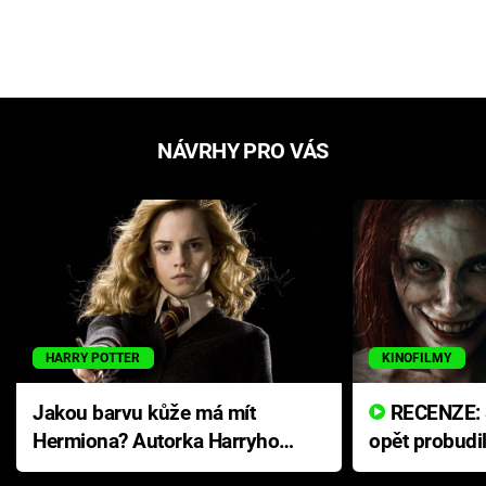
NÁVRHY PRO VÁS
HARRY POTTER
KINOFILMY
Jakou barvu kůže má mít
RECENZE: Smrtelné zlo se
Hermiona? Autorka Harryho
opět probudi
Pottera přišla s ráznou
přichází s n