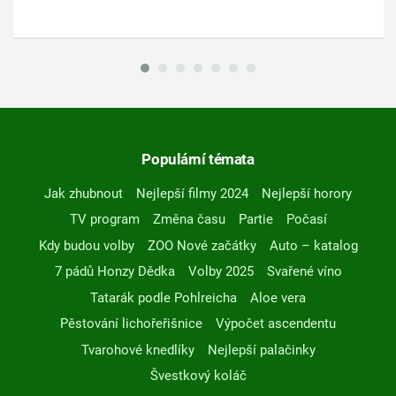
Populární témata
Jak zhubnout
Nejlepší filmy 2024
Nejlepší horory
TV program
Změna času
Partie
Počasí
Kdy budou volby
ZOO Nové začátky
Auto – katalog
7 pádů Honzy Dědka
Volby 2025
Svařené víno
Tatarák podle Pohlreicha
Aloe vera
Pěstování lichořeřišnice
Výpočet ascendentu
Tvarohové knedlíky
Nejlepší palačinky
Švestkový koláč