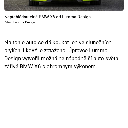
Cool Esport
Nepřehlédnutelné BMW X6 od Lumma Design.
Pořady
Zdroj: Lumma Design
TV Program
Na tohle auto se dá koukat jen ve slunečních
Sledujte prima+
brýlích, i když je zataženo. Úpravce Lumma
Design vytvořil možná nejnápadnější auto světa -
Přihlášení
zářivé BMW X6 s ohromným výkonem.
Sledujte nás