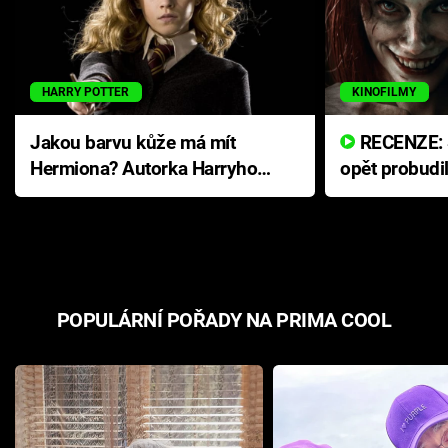
HARRY POTTER
KINOFILMY
Jakou barvu kůže má mít
RECENZE: Smrtelné zlo se
Hermiona? Autorka Harryho
opět probudi
Pottera přišla s ráznou
přichází s n
odpovědí
hororovou n
POPULÁRNÍ POŘADY NA PRIMA COOL