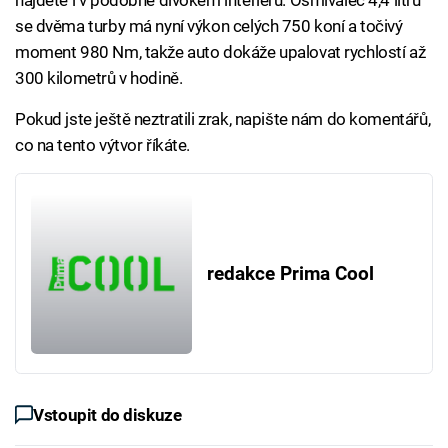
najdete i v podobně divokém interiéru. Osmiválec 4,4 litru
se dvěma turby má nyní výkon celých 750 koní a točivý
moment 980 Nm, takže auto dokáže upalovat rychlostí až
300 kilometrů v hodině.
Pokud jste ještě neztratili zrak, napište nám do komentářů,
co na tento výtvor říkáte.
redakce Prima Cool
Vstoupit do diskuze