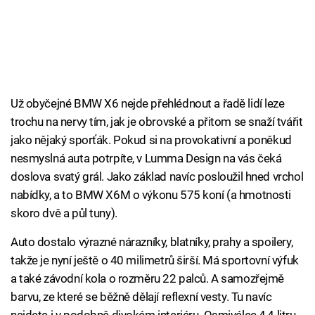
Už obyčejné BMW X6 nejde přehlédnout a řadě lidí leze
trochu na nervy tím, jak je obrovské a přitom se snaží tvářit
jako nějaký sporťák. Pokud si na provokativní a poněkud
nesmyslná auta potrpíte, v Lumma Design na vás čeká
doslova svatý grál. Jako základ navíc posloužil hned vrchol
nabídky, a to BMW X6M o výkonu 575 koní (a hmotnosti
skoro dvě a půl tuny).
Auto dostalo výrazné nárazníky, blatníky, prahy a spoilery,
takže je nyní ještě o 40 milimetrů širší. Má sportovní výfuk
a také závodní kola o rozměru 22 palců. A samozřejmě
barvu, ze které se běžně dělají reflexní vesty. Tu navíc