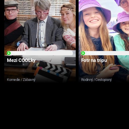
PŘEHRÁT
PŘEHRÁT
Mezi COOLky
Fotr na tripu
Komedie / Zábavný
Rodinný / Cestopisný