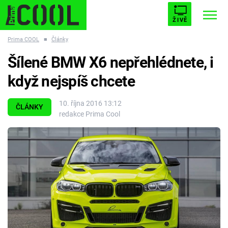
ŽIVĚ
Prima COOL
■
Články
STARHOUSE
BUFFY, PŘEMOŽITELKA UPÍRŮ
Trendy:
Šílené BMW X6 nepřehlédnete, i
ESCAPE
PLNEJ KOTEL
AVENGERS 5
když nejspíš chcete
10. října 2016 13:12
ČLÁNKY
redakce Prima Cool
Témata
Filmy
Seriály
Hry