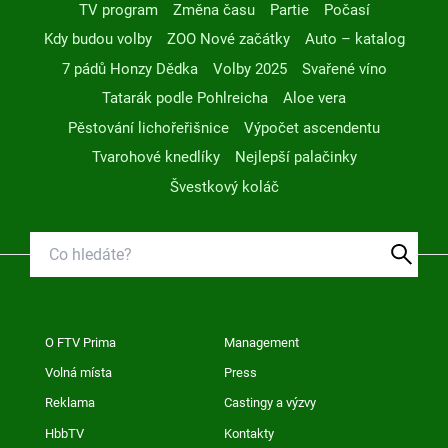
TV program
Změna času
Partie
Počasí
Kdy budou volby
ZOO Nové začátky
Auto – katalog
7 pádů Honzy Dědka
Volby 2025
Svařené víno
Tatarák podle Pohlreicha
Aloe vera
Pěstování lichořeřišnice
Výpočet ascendentu
Tvarohové knedlíky
Nejlepší palačinky
Švestkový koláč
O FTV Prima
Management
Volná místa
Press
Reklama
Castingy a výzvy
HbbTV
Kontakty