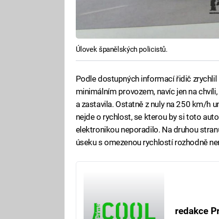
Úlovek španělských policistů.
Podle dostupných informací řidič zrychli
minimálním provozem, navíc jen na chvíli,
a zastavila. Ostatně z nuly na 250 km/h u
nejde o rychlost, se kterou by si toto au
elektronikou neporadilo. Na druhou stran
úseku s omezenou rychlostí rozhodně ne
redakce P