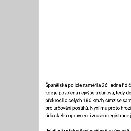
Španělská policie naměřila 26. ledna řid
kde je povolena nejvýše třetinová, tedy d
překročil o celých 186 km/h, čímž se sa
pro určování postihů. Nyní mu proto hrozí
řidičského oprávnění i zrušení registrace 
Jakékoliv překročení rychlosti o více ne