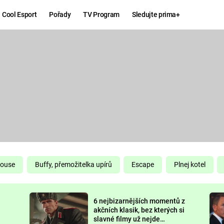
Cool Esport
Pořady
TV Program
Sledujte prima+
Hry
Zábava
MAFIA
ZÁBAVN
GALERI
GTA 6
NEJLEP
KINGDOM
KOMEDI
COME:
DELIVERANCE
CHUCK
House
Buffy, přemožitelka upírů
Escape
Plnej kotel
NORRIS
ESPORT
6 nejbizarnějších momentů z
DEADP
akčních klasik, bez kterých si
slavné filmy už nejde