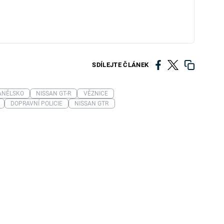
SDÍLEJTE ČLÁNEK
ANĚLSKO
NISSAN GT-R
VĚZNICE
DOPRAVNÍ POLICIE
NISSAN GTR