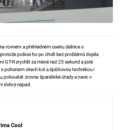
l na rovném a přehledném úseku dálnice s
 protože policie ho po chvíli bez problémů dojela
mí GT-R zrychlit za méně než 25 sekund a jistě
to s pohonem všech kol a špičkovou technikou i
u, pokoušet zrovna španělské úřady a navíc v
ní dobrý nápad.
rima Cool