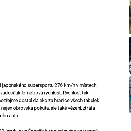
iči japonského supersportu 276 km/h v místech,
evadesátikilometrová rychlost. Rychlost tak
mozřejmě dostal daleko za hranice všech tabulek
 nejen obrovská pokuta, ale také vězení, ztráta
jeho auta.
ž 40 km/h je ve Španělsku považováno za trestný