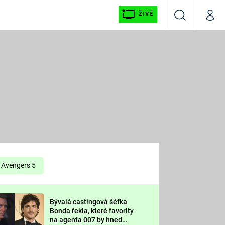
ŽIVĚ
Vyhledávání
Můj p
Prima+
É
CNN Prima NEWS
E
Prima FRESH
ŠÍ
Prima LIVING
E
Prima Ženy
Avengers 5
Prima LAJK
Bývalá castingová šéfka
OOL
Bonda řekla, které favority
Sledujte nás
na agenta 007 by hned