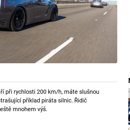
ří při rychlosti 200 km/h, máte slušnou
ašující příklad piráta silnic. Řidič
 ještě mnohem výš.