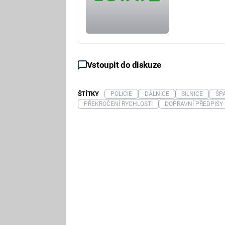
Vstoupit do diskuze
ŠTÍTKY
POLICIE
DÁLNICE
SILNICE
ŠP
PŘEKROČENÍ RYCHLOSTI
DOPRAVNÍ PŘEDPISY