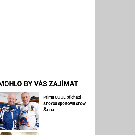
MOHLO BY VÁS ZAJÍMAT
Prima COOL přichází
s novou sportovní show
Šatna