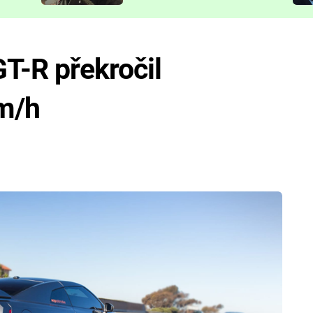
představit
GT-R překročil
km/h