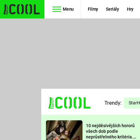
Menu
Filmy
Seriály
Hry
Seriály
Filmy
SIMPSONOVI
STAR WARS
HVĚZDNÁ
AVENGERS
BRÁNA
RYCHLE A
TEORIE
ZBĚSILE 10
Trendy:
VELKÉHO
Star
PREDÁTOR
TŘESKU
10 nejděsivějších hororů
FUTURAMA
všech dob podle
neprůstřelného kritéria.