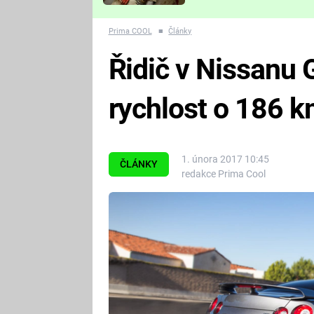
Které děsivé pecky vám
nejvíc zvednou tep?
Prima COOL
■
Články
Řidič v Nissanu 
rychlost o 186 
1. února 2017 10:45
ČLÁNKY
redakce Prima Cool