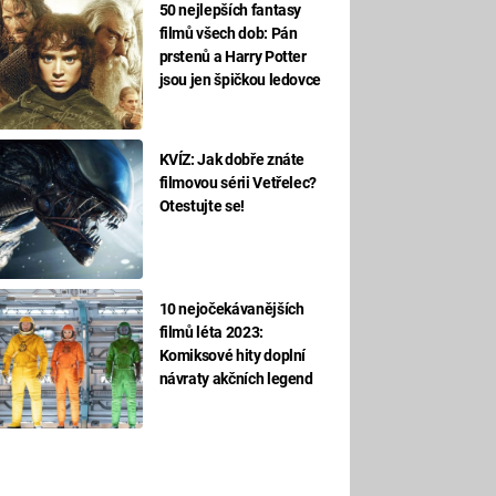
50 nejlepších fantasy
filmů všech dob: Pán
prstenů a Harry Potter
jsou jen špičkou ledovce
KVÍZ: Jak dobře znáte
filmovou sérii Vetřelec?
Otestujte se!
10 nejočekávanějších
filmů léta 2023:
Komiksové hity doplní
návraty akčních legend