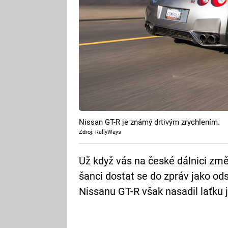
Nissan GT-R je známý drtivým zrychlením.
Zdroj: RallyWays
Už když vás na české dálnici změ
šanci dostat se do zpráv jako odstr
Nissanu GT-R však nasadil laťku