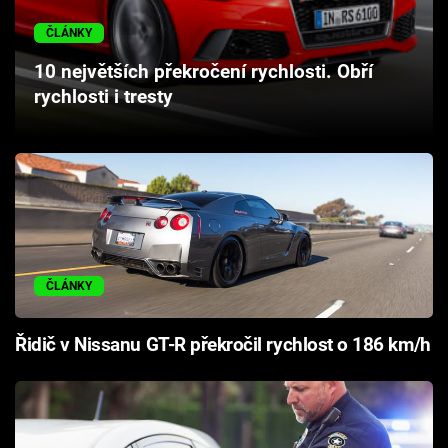
Cool Esport
ČLÁNKY
Pořady
10 největších překročení rychlosti. Obří
rychlosti i tresty
TV Program
Sledujte prima+
Přihlášení
ČLÁNKY
Sledujte nás
Řidič v Nissanu GT-R překročil rychlost o 186 km/h