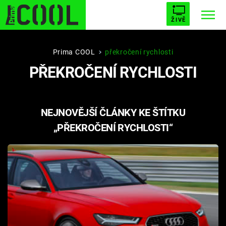
ŽIVĚ
STARHOUSE
BUFFY, PŘEMOŽITELKA UPÍRŮ
Trendy:
Prima COOL
překročení rychlosti
PŘEKROČENÍ RYCHLOSTI
ESCAPE
PLNEJ KOTEL
AVENGERS 5
NEJNOVĚJŠÍ ČLÁNKY KE ŠTÍTKU
„PŘEKROČENÍ RYCHLOSTI“
Témata
Filmy
Seriály
Hry