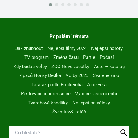
Populární témata
Jak zhubnout
Nejlepší filmy 2024
Nejlepší horory
TV program
Změna času
Partie
Počasí
Kdy budou volby
ZOO Nové začátky
Auto – katalog
7 pádů Honzy Dědka
Volby 2025
Svařené víno
Tatarák podle Pohlreicha
Aloe vera
Pěstování lichořeřišnice
Výpočet ascendentu
Tvarohové knedlíky
Nejlepší palačinky
Švestkový koláč