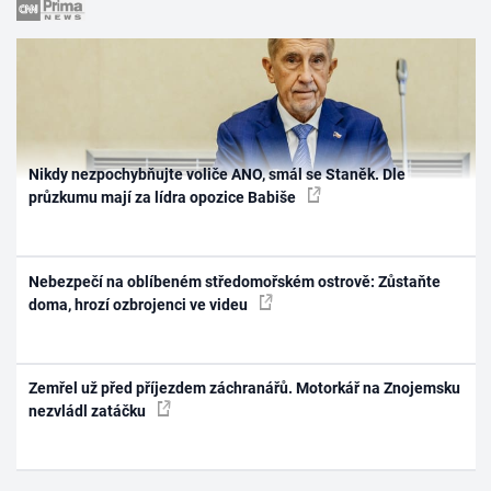
Nikdy nezpochybňujte voliče ANO, smál se Staněk. Dle
průzkumu mají za lídra opozice Babiše
Nebezpečí na oblíbeném středomořském ostrově: Zůstaňte
doma, hrozí ozbrojenci ve videu
Zemřel už před příjezdem záchranářů. Motorkář na Znojemsku
nezvládl zatáčku