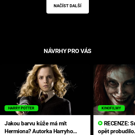
NAČÍST DALŠÍ
NÁVRHY PRO VÁS
HARRY POTTER
KINOFILMY
Jakou barvu kůže má mít
RECENZE: Smrtelné zlo se
Hermiona? Autorka Harryho
opět probudilo