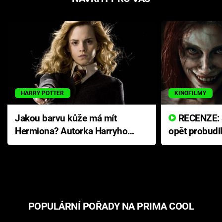
HARRY POTTER
KINOFILMY
Jakou barvu kůže má mít
RECENZE: Smrtelné zlo se
Hermiona? Autorka Harryho
opět probudi
Pottera přišla s ráznou
přichází s n
odpovědí
hororovou n
POPULÁRNÍ POŘADY NA PRIMA COOL