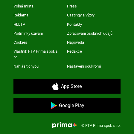
Volná místa
Press
Reklama
Castingy a výzvy
HbbTV
Kontakty
Podmínky užívání
Zpracování osobních údajů
Cookies
Nápověda
Vlastník FTV Prima spol. s
Redakce
r.o.
Nahlásit chybu
Nastavení soukromí
App Store
Google Play
© FTV Prima spol. s r.o.