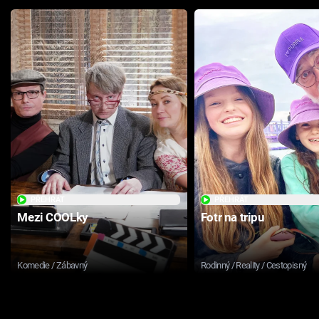
PŘEHRÁT
PŘEHRÁT
Mezi COOLky
Fotr na tripu
Komedie / Zábavný
Rodinný / Reality / Cestopisný