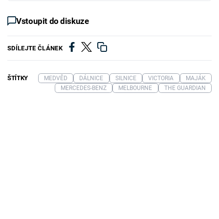
Vstoupit do diskuze
SDÍLEJTE ČLÁNEK
ŠTÍTKY
MEDVĚD
DÁLNICE
SILNICE
VICTORIA
MAJÁK
MERCEDES-BENZ
MELBOURNE
THE GUARDIAN