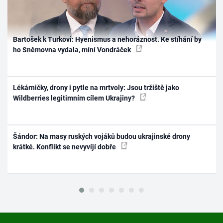
Bartošek k Turkovi: Hyenismus a nehoráznost. Ke stíhání by
ho Sněmovna vydala, míní Vondráček
Lékárničky, drony i pytle na mrtvoly: Jsou tržiště jako
Wildberries legitimním cílem Ukrajiny?
Šándor: Na masy ruských vojáků budou ukrajinské drony
krátké. Konflikt se nevyvíjí dobře