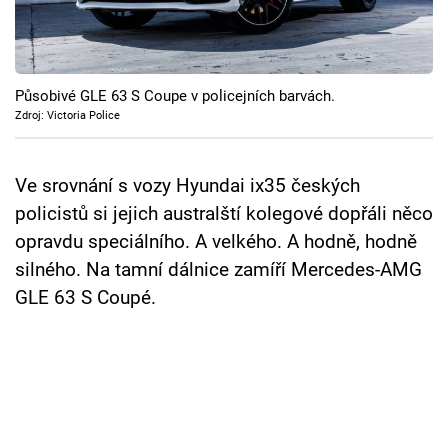
Cool Esport
Pořady
Působivé GLE 63 S Coupe v policejních barvách.
TV Program
Zdroj: Victoria Police
Sledujte prima+
Ve srovnání s vozy Hyundai ix35 českých
policistů si jejich australští kolegové dopřáli něco
Přihlášení
opravdu speciálního. A velkého. A hodně, hodně
silného. Na tamní dálnice zamíří Mercedes-AMG
GLE 63 S Coupé.
Sledujte nás