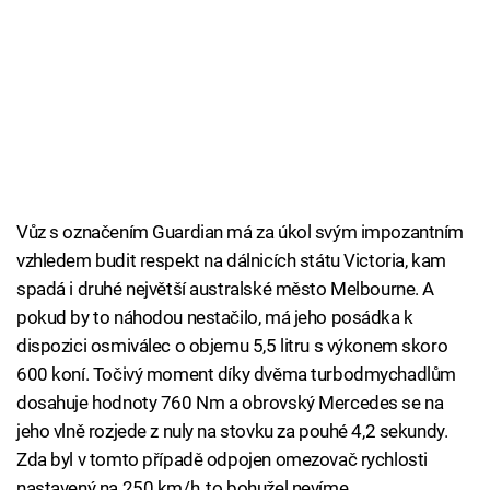
Vůz s označením Guardian má za úkol svým impozantním
vzhledem budit respekt na dálnicích státu Victoria, kam
spadá i druhé největší australské město Melbourne. A
pokud by to náhodou nestačilo, má jeho posádka k
dispozici osmiválec o objemu 5,5 litru s výkonem skoro
600 koní. Točivý moment díky dvěma turbodmychadlům
dosahuje hodnoty 760 Nm a obrovský Mercedes se na
jeho vlně rozjede z nuly na stovku za pouhé 4,2 sekundy.
Zda byl v tomto případě odpojen omezovač rychlosti
nastavený na 250 km/h, to bohužel nevíme.