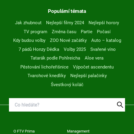
Populární témata
Jak zhubnout
Nejlepší filmy 2024
Nejlepší horory
TV program
Změna času
Partie
Počasí
Kdy budou volby
ZOO Nové začátky
Auto – katalog
7 pádů Honzy Dědka
Volby 2025
Svařené víno
Tatarák podle Pohlreicha
Aloe vera
Pěstování lichořeřišnice
Výpočet ascendentu
Tvarohové knedlíky
Nejlepší palačinky
Švestkový koláč
O FTV Prima
Management