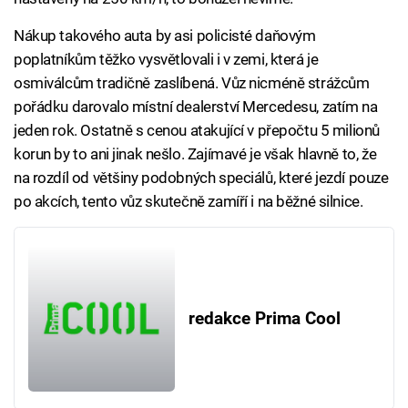
Nákup takového auta by asi policisté daňovým
poplatníkům těžko vysvětlovali i v zemi, která je
osmiválcům tradičně zaslíbená. Vůz nicméně strážcům
pořádku darovalo místní dealerství Mercedesu, zatím na
jeden rok. Ostatně s cenou atakující v přepočtu 5 milionů
korun by to ani jinak nešlo. Zajímavé je však hlavně to, že
na rozdíl od většiny podobných speciálů, které jezdí pouze
po akcích, tento vůz skutečně zamíří i na běžné silnice.
redakce Prima Cool