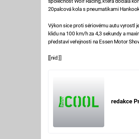
společnost Wolf Racing, která dodala kom
20palcová kola s pneumatikami Hankook
Výkon sice proti sériovému autu vyrostl jen
klidu na 100 km/h za 4,3 sekundy a maxim
představí veřejnosti na Essen Motor Show
[[nid:]]
redakce P