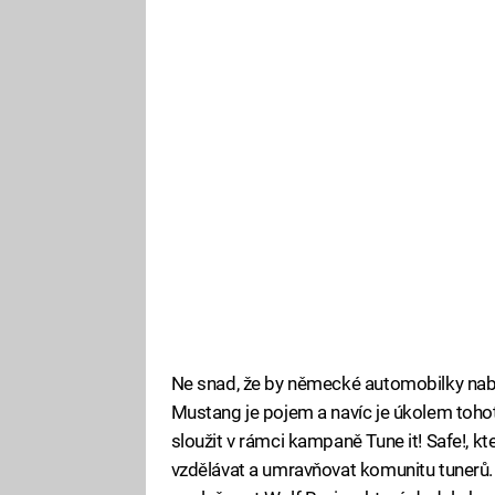
Ne snad, že by německé automobilky nabí
Mustang je pojem a navíc je úkolem tohot
sloužit v rámci kampaně Tune it! Safe!, kt
vzdělávat a umravňovat komunitu tunerů.