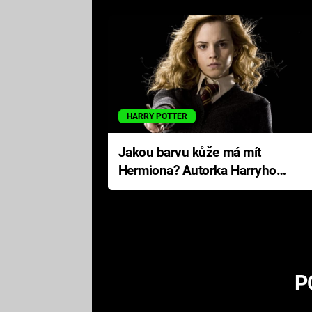
HARRY POTTER
Jakou barvu kůže má mít
Hermiona? Autorka Harryho
Pottera přišla s ráznou
odpovědí
P