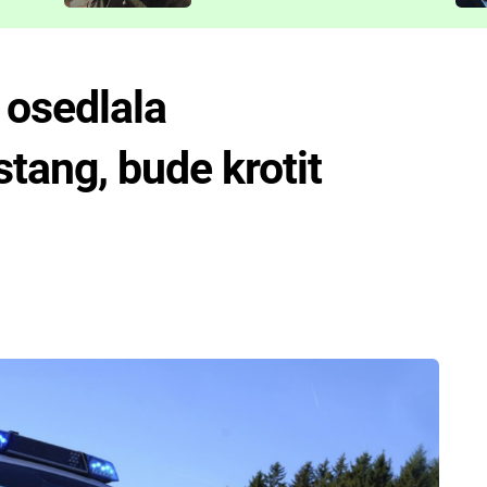
představit
 osedlala
tang, bude krotit