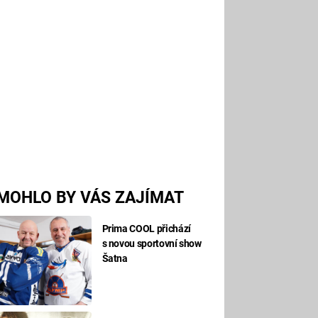
MOHLO BY VÁS ZAJÍMAT
Prima COOL přichází
s novou sportovní show
Šatna