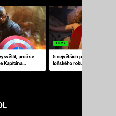
FILMY
ysvětlil, proč se
5 největších propadáků
le Kapitána
loňského roku: Disney na
jediné katastrofě prodělal 200
milionů dolarů
OL