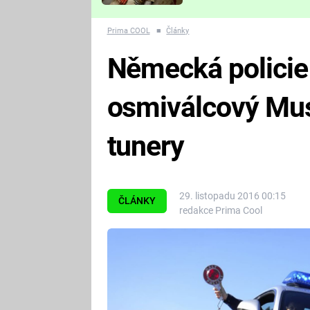
Které děsivé pecky vám
nejvíc zvednou tep?
Prima COOL
■
Články
Německá policie
osmiválcový Mus
tunery
29. listopadu 2016 00:15
ČLÁNKY
redakce Prima Cool