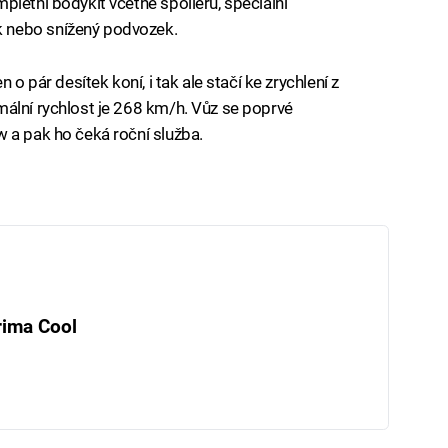
pletní bodykit včetně spoilerů, speciální
 nebo snížený podvozek.
 o pár desítek koní, i tak ale stačí ke zrychlení z
ální rychlost je 268 km/h. Vůz se poprvé
 a pak ho čeká roční služba.
rima Cool