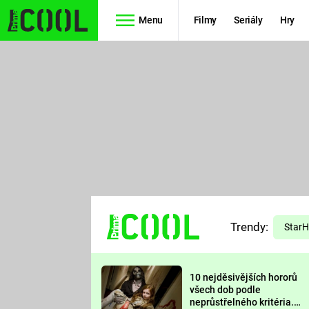
Menu
Filmy
Seriály
Hry
Seriály
Filmy
SIMPSONOVI
STAR WARS
HVĚZDNÁ
AVENGERS
BRÁNA
RYCHLE A
TEORIE
ZBĚSILE 10
Trendy:
VELKÉHO
Star
PREDÁTOR
TŘESKU
10 nejděsivějších hororů
FUTURAMA
všech dob podle
neprůstřelného kritéria.