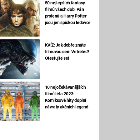
50 nejlepších fantasy
filmů všech dob: Pán
prstenů a Harry Potter
jsou jen špičkou ledovce
KVÍZ: Jak dobře znáte
filmovou sérii Vetřelec?
Otestujte se!
10 nejočekávanějších
filmů léta 2023:
Komiksové hity doplní
návraty akčních legend