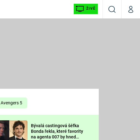
ŽIVĚ
Vyhledávání
Můj p
Prima+
É
CNN Prima NEWS
E
Prima FRESH
ŠÍ
Prima LIVING
E
Prima Ženy
Avengers 5
Prima LAJK
Bývalá castingová šéfka
OOL
Bonda řekla, které favority
Sledujte nás
na agenta 007 by hned