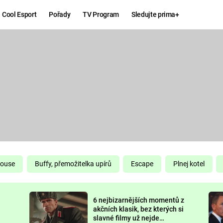
Cool Esport
Pořady
TV Program
Sledujte prima+
Hry
Zábava
MAFIA
ZÁBAVN
GALERI
GTA 6
NEJLEP
KINGDOM
KOMEDI
COME:
DELIVERANCE
CHUCK
House
Buffy, přemožitelka upírů
Escape
Plnej kotel
NORRIS
ESPORT
6 nejbizarnějších momentů z
DEADP
akčních klasik, bez kterých si
slavné filmy už nejde