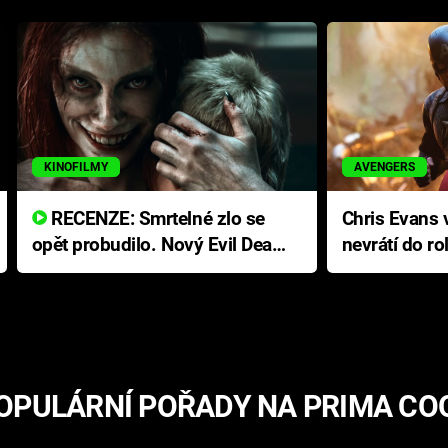
KINOFILMY
AVENGERS
RECENZE: Smrtelné zlo se
Chris Evans v
opět probudilo. Nový Evil Dead
nevrátí do ro
přichází s neodolatelnou
Ameriky
hororovou nabídkou
OPULÁRNÍ POŘADY NA PRIMA CO