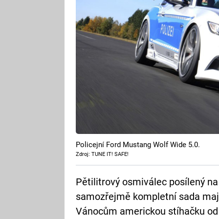
Policejní Ford Mustang Wolf Wide 5.0.
Zdroj: TUNE IT! SAFE!
Pětilitrový osmiválec posílený n
samozřejmě kompletní sada majá
Vánocům americkou stíhačku od 