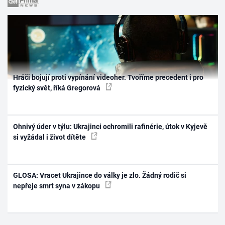
Hráči bojují proti vypínání videoher. Tvoříme precedent i pro
fyzický svět, říká Gregorová
Ohnivý úder v týlu: Ukrajinci ochromili rafinérie, útok v Kyjevě
si vyžádal i život dítěte
GLOSA: Vracet Ukrajince do války je zlo. Žádný rodič si
nepřeje smrt syna v zákopu