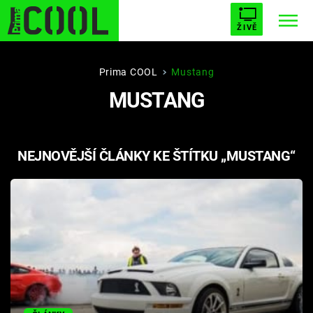
ŽIVĚ
STARHOUSE
BUFFY, PŘEMOŽITELKA UPÍRŮ
Trendy:
Prima COOL
Mustang
MUSTANG
ESCAPE
PLNEJ KOTEL
AVENGERS 5
NEJNOVĚJŠÍ ČLÁNKY KE ŠTÍTKU „MUSTANG“
Témata
Filmy
Seriály
Hry