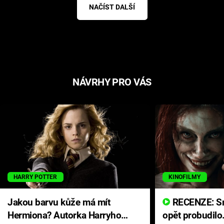
NAČÍST DALŠÍ
NÁVRHY PRO VÁS
HARRY POTTER
KINOFILMY
Jakou barvu kůže má mít
RECENZE: Smrtelné zlo se
Hermiona? Autorka Harryho
opět probudilo