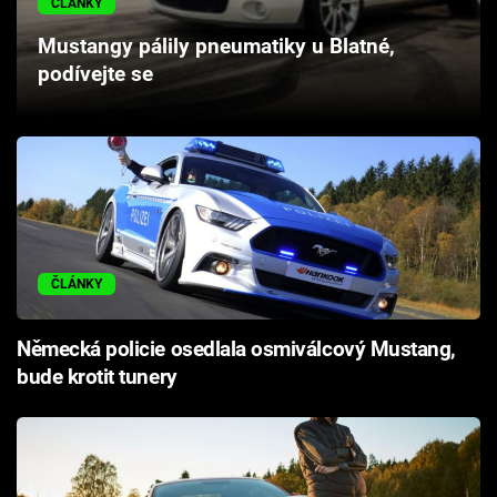
ČLÁNKY
Cool Esport
Mustangy pálily pneumatiky u Blatné,
podívejte se
Pořady
TV Program
Sledujte prima+
Přihlášení
ČLÁNKY
Sledujte nás
Německá policie osedlala osmiválcový Mustang,
bude krotit tunery