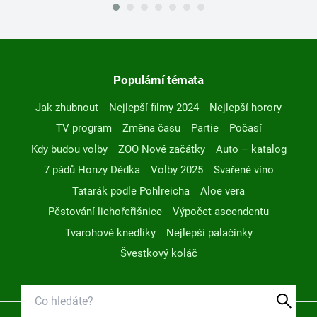
Populární témata
Jak zhubnout
Nejlepší filmy 2024
Nejlepší horory
TV program
Změna času
Partie
Počasí
Kdy budou volby
ZOO Nové začátky
Auto – katalog
7 pádů Honzy Dědka
Volby 2025
Svařené víno
Tatarák podle Pohlreicha
Aloe vera
Pěstování lichořeřišnice
Výpočet ascendentu
Tvarohové knedlíky
Nejlepší palačinky
Švestkový koláč