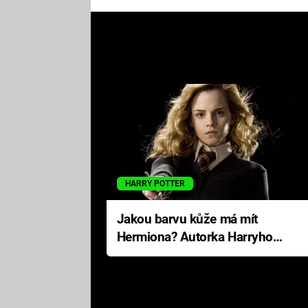
HARRY POTTER
Jakou barvu kůže má mít
Hermiona? Autorka Harryho
Pottera přišla s ráznou
odpovědí