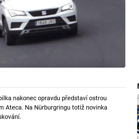
ilka nakonec opravdu představí ostrou
m Ateca. Na Nürburgringu totiž novinka
skování.