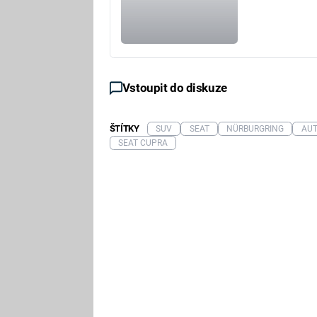
Vstoupit do diskuze
ŠTÍTKY
SUV
SEAT
NÜRBURGRING
AUT
SEAT CUPRA