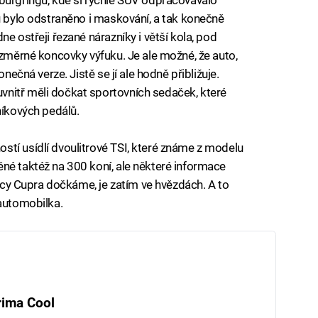
mu bylo odstraněno i maskování, a tak konečně
e ostřeji řezané nárazníky i větší kola, pod
ozměrné koncovky výfuku. Je ale možné, že auto,
onečná verze. Jistě se jí ale hodně přibližuje.
nitř měli dočkat sportovních sedaček, které
níkových pedálů.
tí usídlí dvoulitrové TSI, které známe z modelu
ěné taktéž na 300 koní, ale některé informace
Atecy Cupra dočkáme, je zatím ve hvězdách. A to
 automobilka.
rima Cool