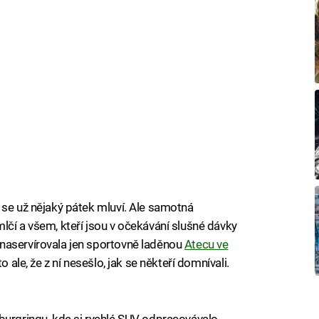
 se už nějaký pátek mluví. Ale samotná
lčí a všem, kteří jsou v očekávání slušné dávky
naservírovala jen sportovně laděnou
Atecu ve
o ale, že z ní nesešlo, jak se někteří domnívali.
burgringu, kde si rychlé SUV odpracovávalo