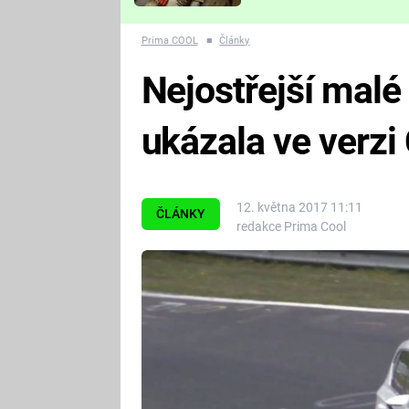
Které děsivé pecky vám
nejvíc zvednou tep?
Prima COOL
■
Články
Nejostřejší malé
ukázala ve verzi
12. května 2017 11:11
ČLÁNKY
redakce Prima Cool