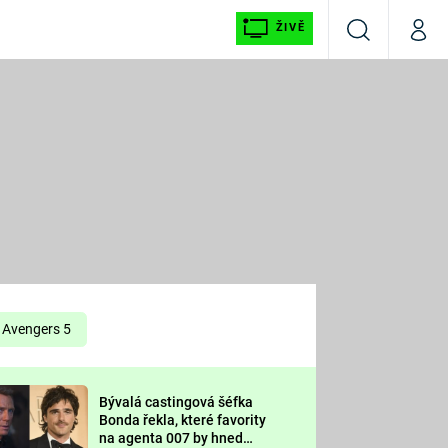
ŽIVĚ
Vyhledávání
Můj p
Prima+
É
CNN Prima NEWS
E
Prima FRESH
ŠÍ
Prima LIVING
E
Prima Ženy
Avengers 5
Prima LAJK
Bývalá castingová šéfka
OOL
Bonda řekla, které favority
Sledujte nás
na agenta 007 by hned