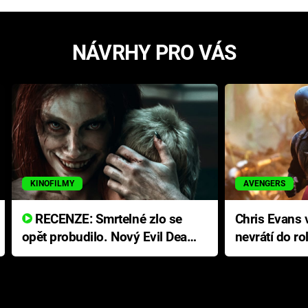
NÁVRHY PRO VÁS
KINOFILMY
AVENGERS
RECENZE: Smrtelné zlo se
Chris Evans v
opět probudilo. Nový Evil Dead
nevrátí do ro
přichází s neodolatelnou
Ameriky
hororovou nabídkou