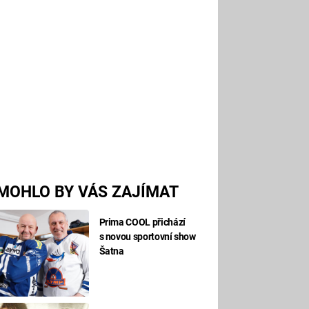
MOHLO BY VÁS ZAJÍMAT
Prima COOL přichází
s novou sportovní show
Šatna