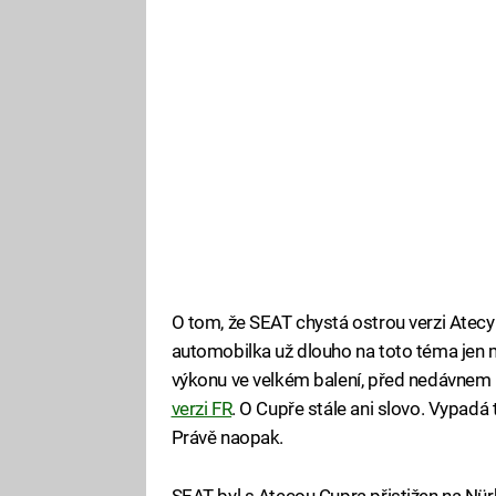
O tom, že SEAT chystá ostrou verzi Atecy
automobilka už dlouho na toto téma jen m
výkonu ve velkém balení, před nedávnem 
verzi FR
. O Cupře stále ani slovo. Vypadá t
Právě naopak.
SEAT byl s Atecou Cupra přistižen na Nür