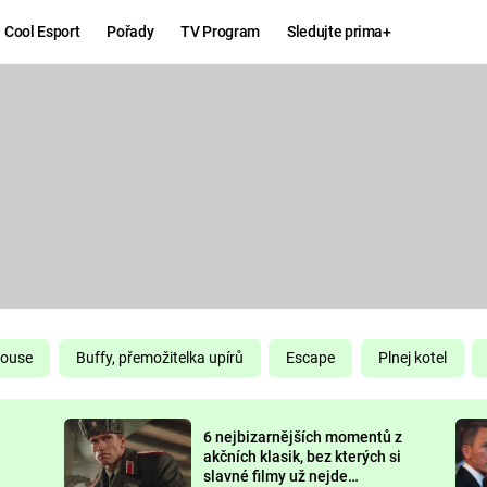
Cool Esport
Pořady
TV Program
Sledujte prima+
Hry
Zábava
MAFIA
ZÁBAVN
GALERI
GTA 6
NEJLEP
KINGDOM
KOMEDI
COME:
DELIVERANCE
CHUCK
House
Buffy, přemožitelka upírů
Escape
Plnej kotel
NORRIS
ESPORT
6 nejbizarnějších momentů z
DEADP
akčních klasik, bez kterých si
slavné filmy už nejde