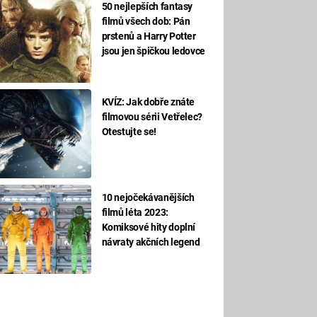
50 nejlepších fantasy
filmů všech dob: Pán
prstenů a Harry Potter
jsou jen špičkou ledovce
KVÍZ: Jak dobře znáte
filmovou sérii Vetřelec?
Otestujte se!
10 nejočekávanějších
filmů léta 2023:
Komiksové hity doplní
návraty akčních legend