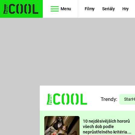
Menu
Filmy
Seriály
Hry
Seriály
Filmy
SIMPSONOVI
STAR WARS
HVĚZDNÁ
AVENGERS
BRÁNA
RYCHLE A
TEORIE
ZBĚSILE 10
Trendy:
VELKÉHO
Star
PREDÁTOR
TŘESKU
10 nejděsivějších hororů
FUTURAMA
všech dob podle
neprůstřelného kritéria.