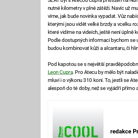
nutné kilometry v plné zátěži. Navíc už 
víme, jak bude novinka vypadat. Vůz nabídn
kterými jsou vidět velké brzdy a vcelku r
které vidíme na videích, ještě není úplně k
Podle dostupných informací bychom se uv
budou kombinovat kůži a alcantaru, či hli
Pod kapotou se s největší pravděpodobnos
Leon Cupra
. Pro Atecu by mělo být nalad
mluví i o výkonu 310 koní. To, jestli se 
alespoň do té doby, než se vyjádří přímo
redakce P