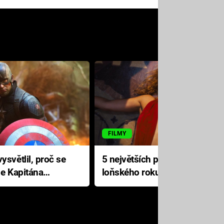
FILMY
ysvětlil, proč se
5 největších propadáků
le Kapitána
loňského roku: Disney na
jediné katastrofě prodělal 200
milionů dolarů