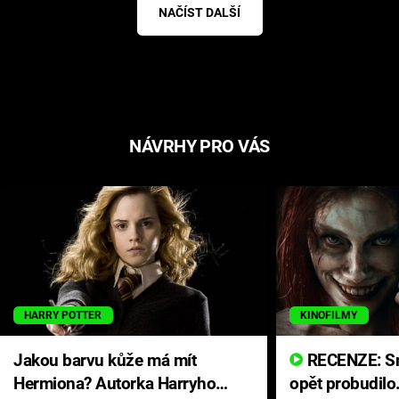
NAČÍST DALŠÍ
NÁVRHY PRO VÁS
HARRY POTTER
KINOFILMY
Jakou barvu kůže má mít
RECENZE: Smrtelné zlo se
Hermiona? Autorka Harryho
opět probudilo