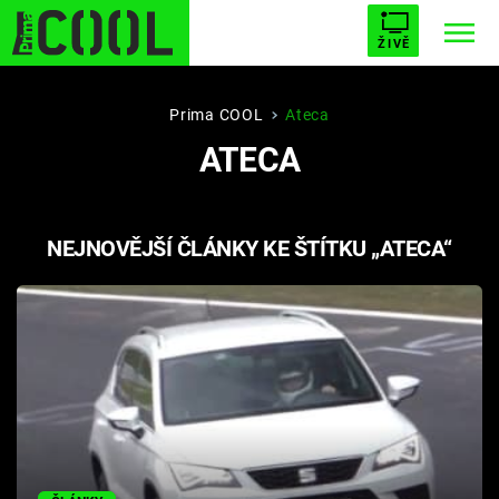
ŽIVĚ
STARHOUSE
BUFFY, PŘEMOŽITELKA UPÍRŮ
Trendy:
Prima COOL
Ateca
ATECA
ESCAPE
PLNEJ KOTEL
AVENGERS 5
NEJNOVĚJŠÍ ČLÁNKY KE ŠTÍTKU „ATECA“
Témata
Filmy
Seriály
Hry