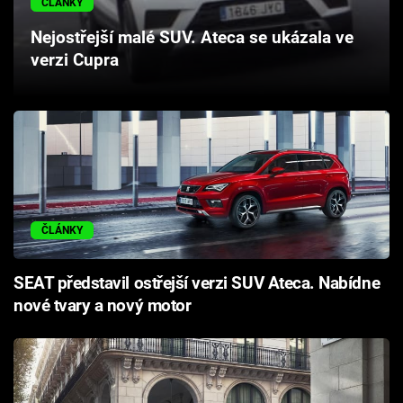
ČLÁNKY
Cool Esport
Nejostřejší malé SUV. Ateca se ukázala ve
verzi Cupra
Pořady
TV Program
Sledujte prima+
Přihlášení
ČLÁNKY
Sledujte nás
SEAT představil ostřejší verzi SUV Ateca. Nabídne
nové tvary a nový motor