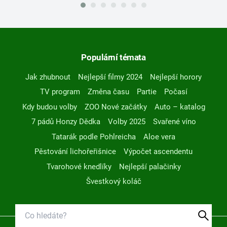
Populární témata
Jak zhubnout
Nejlepší filmy 2024
Nejlepší horory
TV program
Změna času
Partie
Počasí
Kdy budou volby
ZOO Nové začátky
Auto – katalog
7 pádů Honzy Dědka
Volby 2025
Svařené víno
Tatarák podle Pohlreicha
Aloe vera
Pěstování lichořeřišnice
Výpočet ascendentu
Tvarohové knedlíky
Nejlepší palačinky
Švestkový koláč