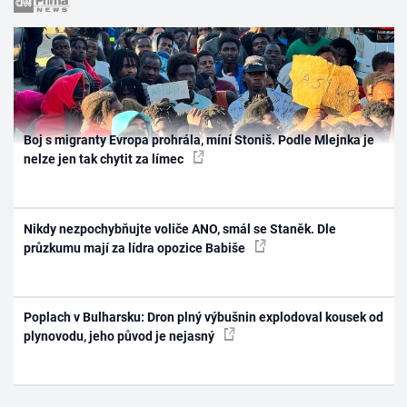
Boj s migranty Evropa prohrála, míní Stoniš. Podle Mlejnka je
nelze jen tak chytit za límec
Nikdy nezpochybňujte voliče ANO, smál se Staněk. Dle
průzkumu mají za lídra opozice Babiše
Poplach v Bulharsku: Dron plný výbušnin explodoval kousek od
plynovodu, jeho původ je nejasný