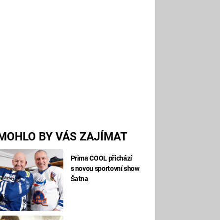
MOHLO BY VÁS ZAJÍMAT
Prima COOL přichází
s novou sportovní show
Šatna