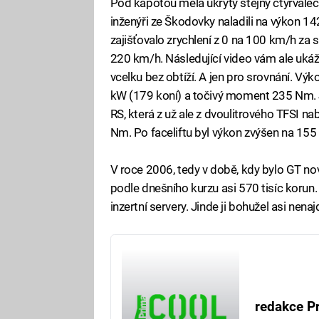
Pod kapotou měla ukrytý stejný čtyřválec,
inženýři ze Škodovky naladili na výkon 
zajišťovalo zrychlení z 0 na 100 km/h za 
220 km/h. Následující video vám ale uká
vcelku bez obtíží. A jen pro srovnání. Výk
kW (179 koní) a točivý moment 235 Nm. J
RS, která z už ale z dvoulitrového TFSI 
Nm. Po faceliftu byl výkon zvýšen na 15
V roce 2006, tedy v době, kdy bylo GT no
podle dnešního kurzu asi 570 tisíc korun.
inzertní servery. Jinde ji bohužel asi nenaj
redakce P