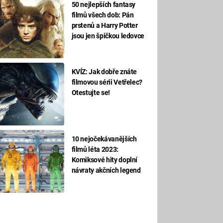
50 nejlepších fantasy
filmů všech dob: Pán
prstenů a Harry Potter
jsou jen špičkou ledovce
KVÍZ: Jak dobře znáte
filmovou sérii Vetřelec?
Otestujte se!
10 nejočekávanějších
filmů léta 2023:
Komiksové hity doplní
návraty akčních legend