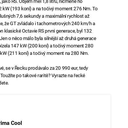
 jako RS. Objem měl 1,8 litru, nicméně ho
142 kW (193 koní) a na točivý moment 276 Nm. To
slušných 7,6 sekundy a maximální rychlost až
že, že GT zvládalo i tachometrových 240 km/h a
on klasické Octavie RS první generace, byl 132
en o něco málo byla silnější až druhá generace
nabízela 147 kW (200 koní) a točivý moment 280
5 kW (211 koní) a točivý moment na 280 Nm.
vé, se v Řecku prodávalo za 20 990 eur, tedy
 Toužíte po takové raritě? Vyrazte na řecké
dete.
rima Cool