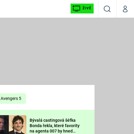
ŽIVĚ
Vyhledávání
Můj p
Prima+
É
CNN Prima NEWS
E
Prima FRESH
ŠÍ
Prima LIVING
E
Prima Ženy
Avengers 5
Prima LAJK
Bývalá castingová šéfka
OOL
Bonda řekla, které favority
Sledujte nás
na agenta 007 by hned