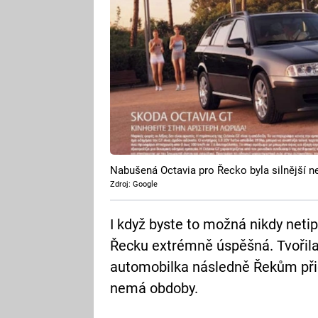
Nabušená Octavia pro Řecko byla silnější n
Zdroj: Google
I když byste to možná nikdy netip
Řecku extrémně úspěšná. Tvořila 
automobilka následně Řekům přich
nemá obdoby.