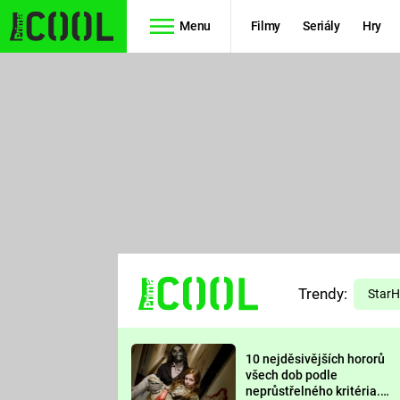
Menu
Filmy
Seriály
Hry
Seriály
Filmy
SIMPSONOVI
STAR WARS
HVĚZDNÁ
AVENGERS
BRÁNA
RYCHLE A
TEORIE
ZBĚSILE 10
Trendy:
VELKÉHO
Star
PREDÁTOR
TŘESKU
10 nejděsivějších hororů
FUTURAMA
všech dob podle
neprůstřelného kritéria.