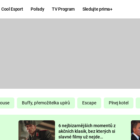
Cool Esport
Pořady
TV Program
Sledujte prima+
Hry
Zábava
MAFIA
ZÁBAVN
GALERI
GTA 6
NEJLEP
KINGDOM
KOMEDI
COME:
DELIVERANCE
CHUCK
House
Buffy, přemožitelka upírů
Escape
Plnej kotel
NORRIS
ESPORT
6 nejbizarnějších momentů z
DEADP
akčních klasik, bez kterých si
slavné filmy už nejde