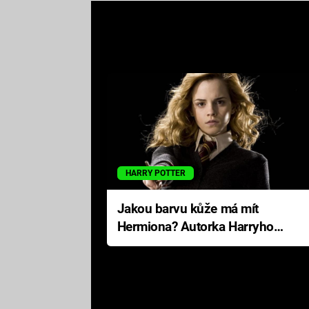
HARRY POTTER
Jakou barvu kůže má mít
Hermiona? Autorka Harryho
Pottera přišla s ráznou
odpovědí