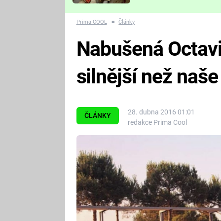
Které děsivé pecky vám
nejvíc zvednou tep?
Prima COOL
■
Články
Nabušená Octavi
silnější než naš
28. dubna 2016 01:01
ČLÁNKY
redakce Prima Cool