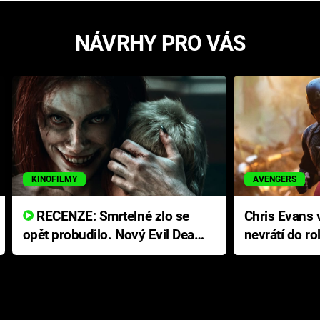
NÁVRHY PRO VÁS
KINOFILMY
AVENGERS
RECENZE: Smrtelné zlo se
Chris Evans v
opět probudilo. Nový Evil Dead
nevrátí do ro
přichází s neodolatelnou
Ameriky
hororovou nabídkou