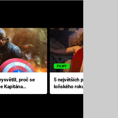
FILMY
ysvětlil, proč se
5 největších propadáků
le Kapitána
loňského roku: Disney na
jediné katastrofě prodělal 200
milionů dolarů