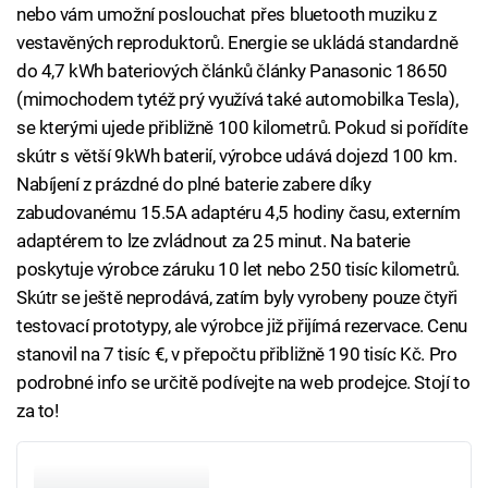
nebo vám umožní poslouchat přes bluetooth muziku z
vestavěných reproduktorů. Energie se ukládá standardně
do 4,7 kWh bateriových článků články Panasonic 18650
(mimochodem tytéž prý využívá také automobilka Tesla),
se kterými ujede přibližně 100 kilometrů. Pokud si pořídíte
skútr s větší 9kWh baterií, výrobce udává dojezd 100 km.
Nabíjení z prázdné do plné baterie zabere díky
zabudovanému 15.5A adaptéru 4,5 hodiny času, externím
adaptérem to lze zvládnout za 25 minut. Na baterie
poskytuje výrobce záruku 10 let nebo 250 tisíc kilometrů.
Skútr se ještě neprodává, zatím byly vyrobeny pouze čtyři
testovací prototypy, ale výrobce již přijímá rezervace. Cenu
stanovil na 7 tisíc €, v přepočtu přibližně 190 tisíc Kč. Pro
podrobné info se určitě podívejte na web prodejce. Stojí to
za to!