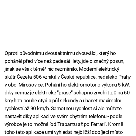
Oproti původnímu dvoutaktnímu dvouválci, který ho
poháněl před více než padesáti lety, jde o značný posun,
jinak se však téměř nic nezměnilo. Moderní elektrický
skútr Čezeta 506 vzniká v České republice, nedaleko Prahy
v obci Mirošovice. Pohání ho elektromotor o výkonu 5 kW,
díky němuž je elektrické "prase" schopno zrychlit z 0 na 60
km/h za pouhé čtyři a půl sekundy a uhánět maximální
rychlostí až 90 km/h. Samotnou rychlost si ale můžete
nastavit díky aplikaci ve svém chytrém telefonu - podle
výrobce je to možné "od Trabantu až po Ferrari". Kromě
toho tato aplikace umí vyhledat nejbližší dobíjecí místo