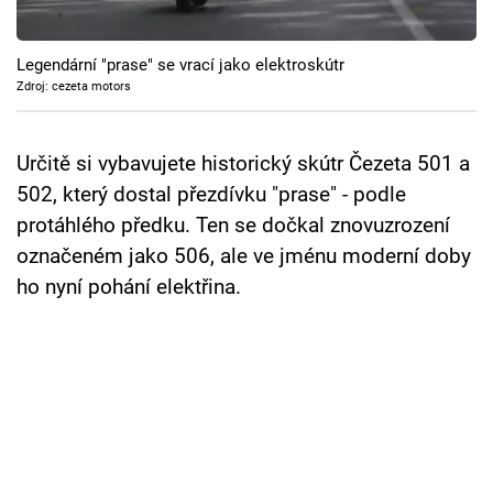
Cool Esport
Legendární "prase" se vrací jako elektroskútr
Pořady
Zdroj: cezeta motors
TV Program
Určitě si vybavujete historický skútr Čezeta 501 a
Sledujte prima+
502, který dostal přezdívku "prase" - podle
protáhlého předku. Ten se dočkal znovuzrození
Přihlášení
označeném jako 506, ale ve jménu moderní doby
ho nyní pohání elektřina.
Sledujte nás