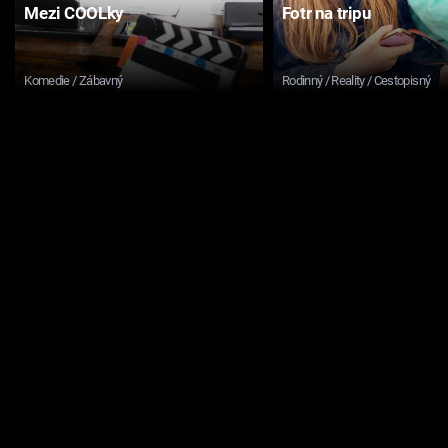
Mezi COOLky
Fotr na tripu
Komedie / Zábavný
Rodinný / Reality / Cestopisný