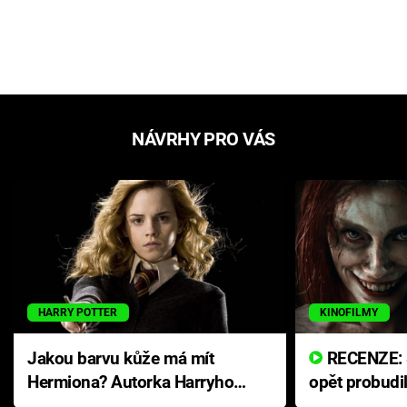
NÁVRHY PRO VÁS
HARRY POTTER
KINOFILMY
Jakou barvu kůže má mít
RECENZE: Smrtelné zlo se
Hermiona? Autorka Harryho
opět probudi
Pottera přišla s ráznou
přichází s n