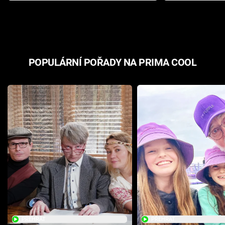
odpovědí
hororovou n
POPULÁRNÍ POŘADY NA PRIMA COOL
PŘEHRÁT
PŘEHRÁT