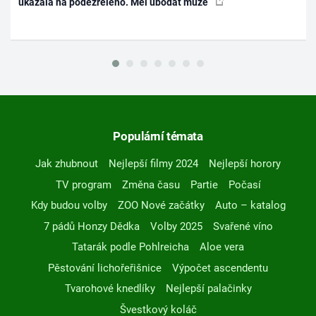
ukázala na podezřelého. Měl ubodat muže
Populární témata
Jak zhubnout
Nejlepší filmy 2024
Nejlepší horory
TV program
Změna času
Partie
Počasí
Kdy budou volby
ZOO Nové začátky
Auto – katalog
7 pádů Honzy Dědka
Volby 2025
Svařené víno
Tatarák podle Pohlreicha
Aloe vera
Pěstování lichořeřišnice
Výpočet ascendentu
Tvarohové knedlíky
Nejlepší palačinky
Švestkový koláč