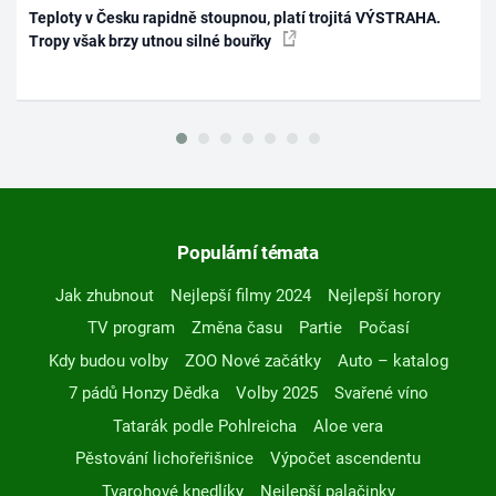
Teploty v Česku rapidně stoupnou, platí trojitá VÝSTRAHA.
Tropy však brzy utnou silné bouřky
Populární témata
Jak zhubnout
Nejlepší filmy 2024
Nejlepší horory
TV program
Změna času
Partie
Počasí
Kdy budou volby
ZOO Nové začátky
Auto – katalog
7 pádů Honzy Dědka
Volby 2025
Svařené víno
Tatarák podle Pohlreicha
Aloe vera
Pěstování lichořeřišnice
Výpočet ascendentu
Tvarohové knedlíky
Nejlepší palačinky