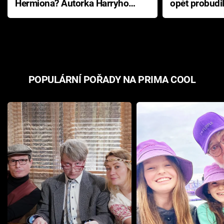
Hermiona? Autorka Harryho
opět probudi
Pottera přišla s ráznou
přichází s n
odpovědí
hororovou n
POPULÁRNÍ POŘADY NA PRIMA COOL