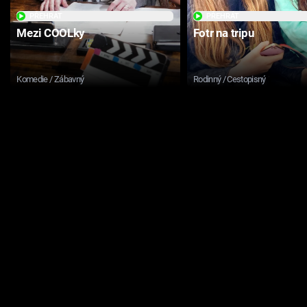
PŘEHRÁT
PŘEHRÁT
Mezi COOLky
Fotr na tripu
Komedie / Zábavný
Rodinný / Cestopisný