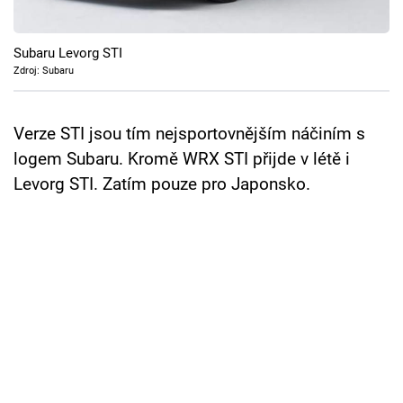
Cool Esport
Subaru Levorg STI
Pořady
Zdroj: Subaru
TV Program
Verze STI jsou tím nejsportovnějším náčiním s
Sledujte prima+
logem Subaru. Kromě WRX STI přijde v létě i
Levorg STI. Zatím pouze pro Japonsko.
Přihlášení
Sledujte nás