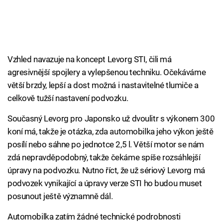
Vzhled navazuje na koncept Levorg STI, čili má
agresivnější spojlery a vylepšenou techniku. Očekáváme
větší brzdy, lepší a dost možná i nastavitelné tlumiče a
celkově tužší nastavení podvozku.
Současný Levorg pro Japonsko už dvoulitr s výkonem 300
koní má, takže je otázka, zda automobilka jeho výkon ještě
posílí nebo sáhne po jednotce 2,5 l. Větší motor se nám
zdá nepravděpodobný, takže čekáme spíše rozsáhlejší
úpravy na podvozku. Nutno říct, že už sériový Levorg má
podvozek vynikající a úpravy verze STI ho budou muset
posunout ještě významně dál.
Automobilka zatím žádné technické podrobnosti