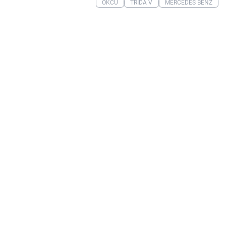
OKCU
TŘÍDA V
MERCEDES BENZ