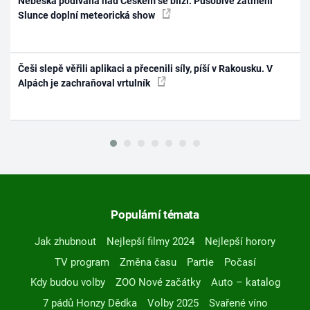
Nebeská podívaná nad Českem se blíží. Působivé zatmění
Slunce doplní meteorická show
Češi slepě věřili aplikaci a přecenili síly, píší v Rakousku. V
Alpách je zachraňoval vrtulník
Populární témata
Jak zhubnout
Nejlepší filmy 2024
Nejlepší horory
TV program
Změna času
Partie
Počasí
Kdy budou volby
ZOO Nové začátky
Auto – katalog
7 pádů Honzy Dědka
Volby 2025
Svařené víno