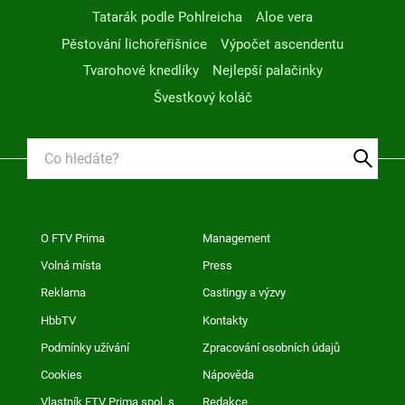
Tatarák podle Pohlreicha
Aloe vera
Pěstování lichořeřišnice
Výpočet ascendentu
Tvarohové knedlíky
Nejlepší palačinky
Švestkový koláč
O FTV Prima
Management
Volná místa
Press
Reklama
Castingy a výzvy
HbbTV
Kontakty
Podmínky užívání
Zpracování osobních údajů
Cookies
Nápověda
Vlastník FTV Prima spol. s
Redakce