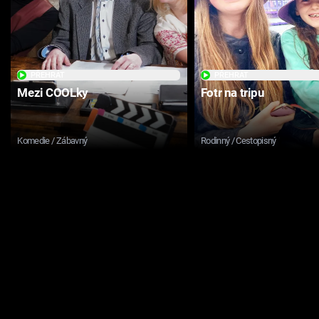
PŘEHRÁT
PŘEHRÁT
Mezi COOLky
Fotr na tripu
Komedie / Zábavný
Rodinný / Cestopisný