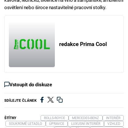
kávovar, ledničku, sklenice na víno a šampaňské, ambientní
osvětlení nebo široce nastavitelné pracovní stolky.
redakce Prima Cool
Vstoupit do diskuze
SDÍLEJTE ČLÁNEK
ŠTÍTKY
ROLLS-ROYCE
MERCEDES-BENZ
INTERIÉR
SOUKROMÉ LETADLO
ÚPRAVCE
LUXUSNÍ INTERIÉR
VZHLED