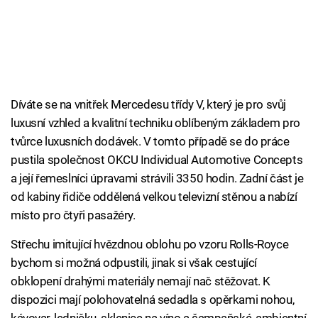
Díváte se na vnitřek Mercedesu třídy V, který je pro svůj
luxusní vzhled a kvalitní techniku oblíbeným základem pro
tvůrce luxusních dodávek. V tomto případě se do práce
pustila společnost OKCU Individual Automotive Concepts
a její řemeslníci úpravami strávili 3350 hodin. Zadní část je
od kabiny řidiče oddělená velkou televizní stěnou a nabízí
místo pro čtyři pasažéry.
Střechu imitující hvězdnou oblohu po vzoru Rolls-Royce
bychom si možná odpustili, jinak si však cestující
obklopení drahými materiály nemají nač stěžovat. K
dispozici mají polohovatelná sedadla s opěrkami nohou,