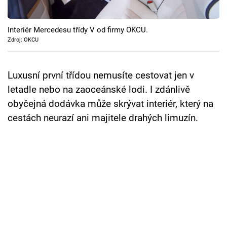
Cool Esport
Interiér Mercedesu třídy V od firmy OKCU.
Pořady
Zdroj: OKCU
TV Program
Luxusní první třídou nemusíte cestovat jen v
Sledujte prima+
letadle nebo na zaoceánské lodi. I zdánlivě
obyčejná dodávka může skrývat interiér, který na
Přihlášení
cestách neurazí ani majitele drahých limuzín.
Sledujte nás