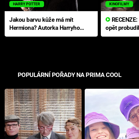
HARRY POTTER
KINOFILMY
Jakou barvu kůže má mít
RECENZE: Smrtelné zlo se
Hermiona? Autorka Harryho
opět probudi
Pottera přišla s ráznou
přichází s n
odpovědí
hororovou n
POPULÁRNÍ POŘADY NA PRIMA COOL