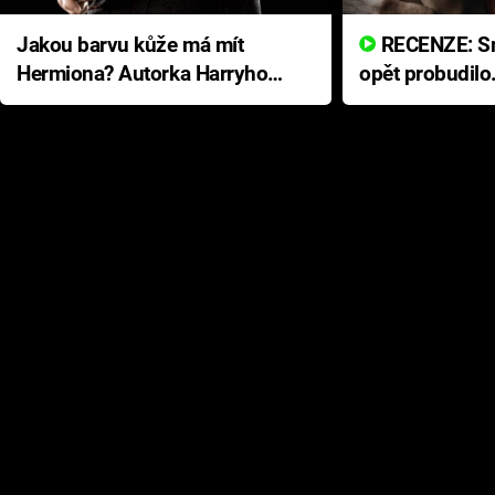
Jakou barvu kůže má mít
RECENZE: Smrtelné zlo se
Hermiona? Autorka Harryho
opět probudilo
Pottera přišla s ráznou
přichází s neo
odpovědí
hororovou nab