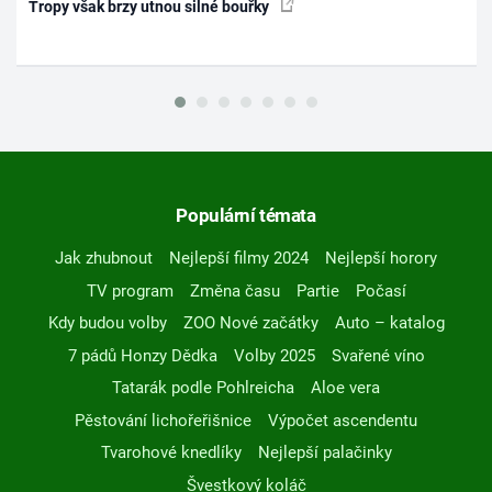
Tropy však brzy utnou silné bouřky
Populární témata
Jak zhubnout
Nejlepší filmy 2024
Nejlepší horory
TV program
Změna času
Partie
Počasí
Kdy budou volby
ZOO Nové začátky
Auto – katalog
7 pádů Honzy Dědka
Volby 2025
Svařené víno
Tatarák podle Pohlreicha
Aloe vera
Pěstování lichořeřišnice
Výpočet ascendentu
Tvarohové knedlíky
Nejlepší palačinky
Švestkový koláč