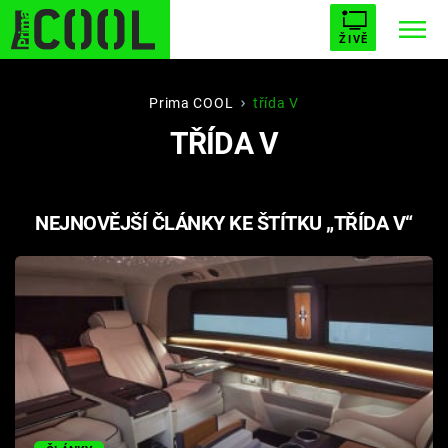
ŽIVĚ
STARHOUSE
BUFFY, PŘEMOŽITELKA UPÍRŮ
Trendy:
Prima COOL
třída V
TŘÍDA V
ESCAPE
PLNEJ KOTEL
AVENGERS 5
NEJNOVĚJŠÍ ČLÁNKY KE ŠTÍTKU „TŘÍDA V“
Témata
Filmy
Seriály
Hry