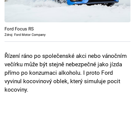
Cool Esport
Pořady
Ford Focus RS
TV Program
Zdroj: Ford Motor Company
Sledujte prima+
Řízení ráno po společenské akci nebo vánočním
večírku může být stejně nebezpečné jako jízda
Přihlášení
přímo po konzumaci alkoholu. I proto Ford
vyvinul kocovinový oblek, který simuluje pocit
kocoviny.
Sledujte nás