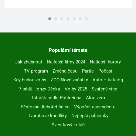
Populární témata
Jak zhubnout
Nejlepší filmy 2024
Nejlepší horory
TV program
Změna času
Partie
Počasí
Kdy budou volby
ZOO Nové začátky
Auto – katalog
7 pádů Honzy Dědka
Volby 2025
Svařené víno
Tatarák podle Pohlreicha
Aloe vera
Pěstování lichořeřišnice
Výpočet ascendentu
Tvarohové knedlíky
Nejlepší palačinky
Švestkový koláč