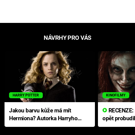
NÁVRHY PRO VÁS
HARRY POTTER
KINOFILMY
Jakou barvu kůže má mít
RECENZE: Smrtelné zlo se
Hermiona? Autorka Harryho
opět probudi
Pottera přišla s ráznou
přichází s n
odpovědí
hororovou n