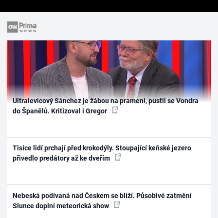
Ultralevicový Sánchez je žábou na prameni, pustil se Vondra
do Španělů. Kritizoval i Gregor
Tisíce lidí prchají před krokodýly. Stoupající keňské jezero
přivedlo predátory až ke dveřím
Nebeská podívaná nad Českem se blíží. Působivé zatmění
Slunce doplní meteorická show