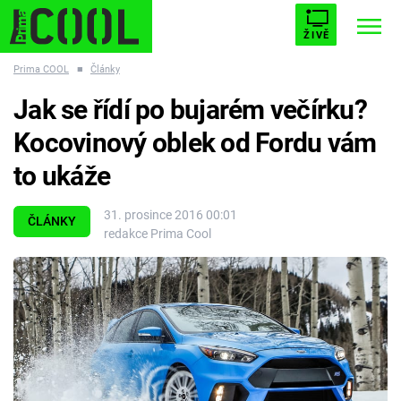
ŽIVĚ
Prima COOL
■
Články
STARHOUSE
BUFFY, PŘEMOŽITELKA UPÍRŮ
Trendy:
Jak se řídí po bujarém večírku?
ESCAPE
PLNEJ KOTEL
AVENGERS 5
Kocovinový oblek od Fordu vám
to ukáže
31. prosince 2016 00:01
ČLÁNKY
redakce Prima Cool
Témata
Filmy
Seriály
Hry