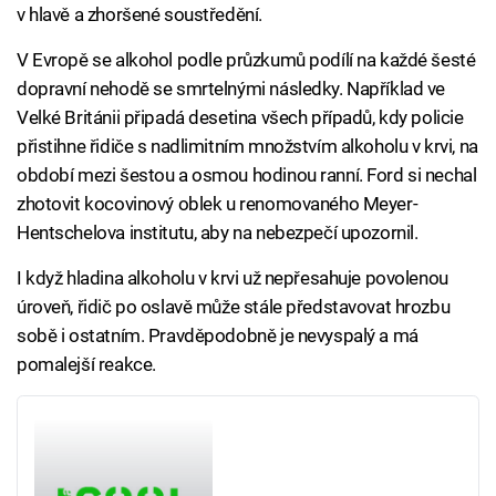
v hlavě a zhoršené soustředění.
V Evropě se alkohol podle průzkumů podílí na každé šesté
dopravní nehodě se smrtelnými následky. Například ve
Velké Británii připadá desetina všech případů, kdy policie
přistihne řidiče s nadlimitním množstvím alkoholu v krvi, na
období mezi šestou a osmou hodinou ranní. Ford si nechal
zhotovit kocovinový oblek u renomovaného Meyer-
Hentschelova institutu, aby na nebezpečí upozornil.
I když hladina alkoholu v krvi už nepřesahuje povolenou
úroveň, řidič po oslavě může stále představovat hrozbu
sobě i ostatním. Pravděpodobně je nevyspalý a má
pomalejší reakce.