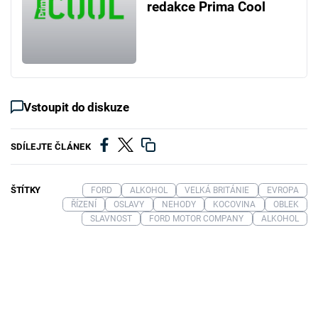
redakce Prima Cool
Vstoupit do diskuze
SDÍLEJTE ČLÁNEK
ŠTÍTKY
FORD
ALKOHOL
VELKÁ BRITÁNIE
EVROPA
ŘÍZENÍ
OSLAVY
NEHODY
KOCOVINA
OBLEK
SLAVNOST
FORD MOTOR COMPANY
ALKOHOL