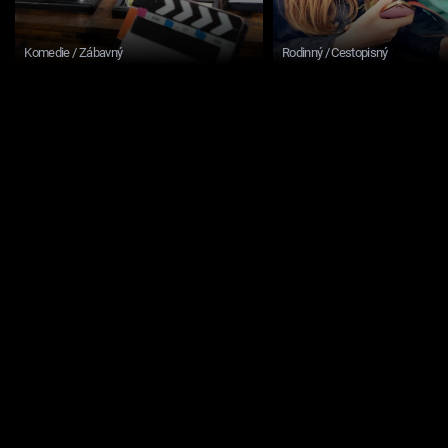
Komedie / Zábavný
Rodinný / Cestopisný