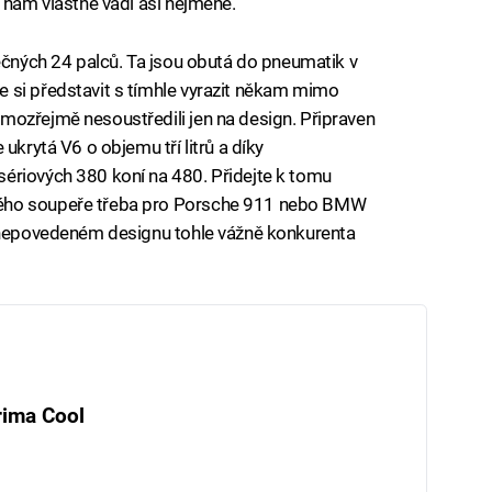
 nám vlastně vadí asi nejméně.
tečných 24 palců. Ta jsou obutá do pneumatik v
 si představit s tímhle vyrazit někam mimo
mozřejmě nesoustředili jen na design. Připraven
ukrytá V6 o objemu tří litrů a díky
ériových 380 koní na 480. Přidejte k tomu
ného soupeře třeba pro Porsche 911 nebo BMW
v nepovedeném designu tohle vážně konkurenta
rima Cool