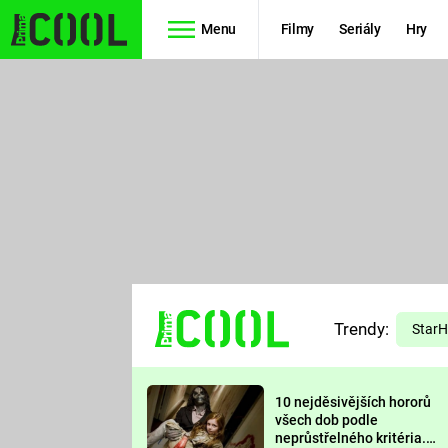
Menu
Filmy
Seriály
Hry
Seriály
Filmy
SIMPSONOVI
STAR WARS
HVĚZDNÁ
AVENGERS
BRÁNA
RYCHLE A
TEORIE
ZBĚSILE 10
Trendy:
VELKÉHO
Star
PREDÁTOR
TŘESKU
10 nejděsivějších hororů
FUTURAMA
všech dob podle
neprůstřelného kritéria.