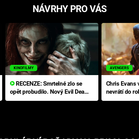
NÁVRHY PRO VÁS
KINOFILMY
AVENGERS
RECENZE: Smrtelné zlo se
Chris Evans v
opět probudilo. Nový Evil Dead
nevrátí do ro
přichází s neodolatelnou
Ameriky
hororovou nabídkou