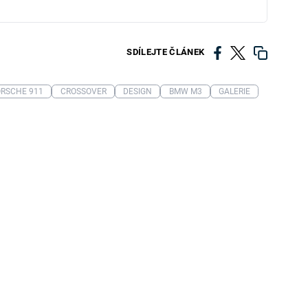
SDÍLEJTE ČLÁNEK
RSCHE 911
CROSSOVER
DESIGN
BMW M3
GALERIE