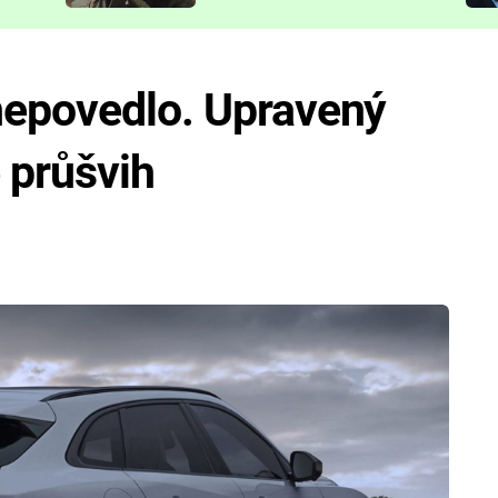
představit
nepovedlo. Upravený
 průšvih