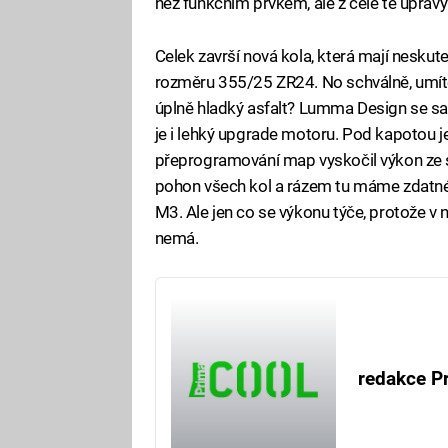
než funkčním prvkem, ale z celé té úpravy
Celek završí nová kola, která mají nesku
rozměru 355/25 ZR24. No schválně, umíte
úplně hladký asfalt? Lumma Design se sa
je i lehký upgrade motoru. Pod kapotou je 
přeprogramování map vyskočil výkon ze s
pohon všech kol a rázem tu máme zdat
M3. Ale jen co se výkonu týče, protože 
nemá.
redakce P