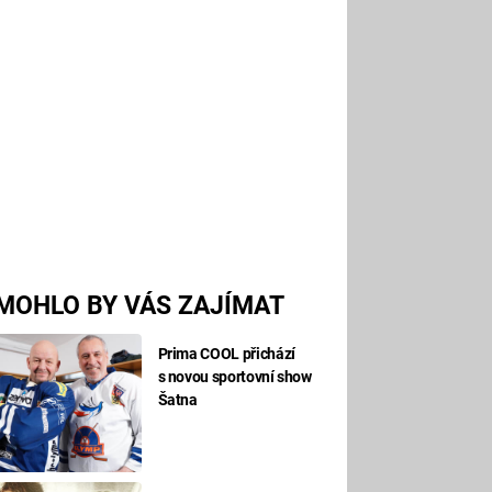
MOHLO BY VÁS ZAJÍMAT
Prima COOL přichází
s novou sportovní show
Šatna