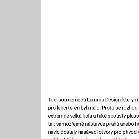
Tou jsou němečtí Lumma Design, kterým l
pro lehčí terén byl málo. Proto se rozhodl
extrémně velká kola a také spousty plastu 
tak samozřejmě nástavce prahů anebo hodn
navíc dostaly nasávací otvory pro přívo