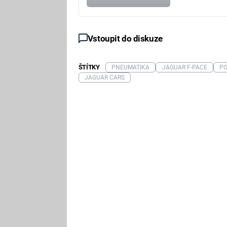
Vstoupit do diskuze
ŠTÍTKY
PNEUMATIKA
JAGUAR F-PACE
PO
JAGUAR CARS