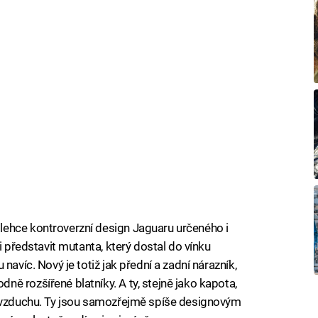
ehce kontroverzní design Jaguaru určeného i
i představit mutanta, který dostal do vínku
navíc. Nový je totiž jak přední a zadní nárazník,
ě rozšířené blatníky. A ty, stejně jako kapota,
d vzduchu. Ty jsou samozřejmě spíše designovým