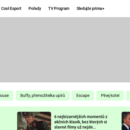
Cool Esport
Pořady
TV Program
Sledujte prima+
Hry
Zábava
MAFIA
ZÁBAVN
GALERI
GTA 6
NEJLEP
KINGDOM
KOMEDI
COME:
DELIVERANCE
CHUCK
House
Buffy, přemožitelka upírů
Escape
Plnej kotel
NORRIS
ESPORT
6 nejbizarnějších momentů z
DEADP
akčních klasik, bez kterých si
slavné filmy už nejde