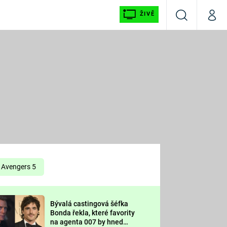
ŽIVĚ
Vyhledávání
Můj p
Prima+
É
CNN Prima NEWS
E
Prima FRESH
ŠÍ
Prima LIVING
E
Prima Ženy
Avengers 5
Prima LAJK
Bývalá castingová šéfka
OOL
Bonda řekla, které favority
Sledujte nás
na agenta 007 by hned