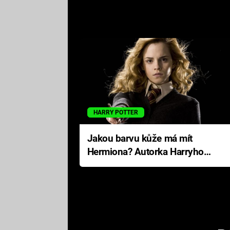
HARRY POTTER
Jakou barvu kůže má mít
Hermiona? Autorka Harryho
Pottera přišla s ráznou
odpovědí