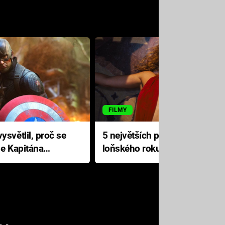
FILMY
ysvětlil, proč se
5 největších propadáků
le Kapitána
loňského roku: Disney na
jediné katastrofě prodělal 200
milionů dolarů