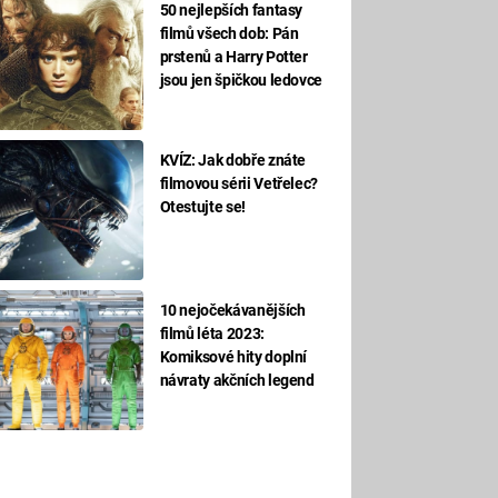
50 nejlepších fantasy
filmů všech dob: Pán
prstenů a Harry Potter
jsou jen špičkou ledovce
KVÍZ: Jak dobře znáte
filmovou sérii Vetřelec?
Otestujte se!
10 nejočekávanějších
filmů léta 2023:
Komiksové hity doplní
návraty akčních legend