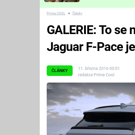
Které děsivé pecky vám
nejvíc zvednou tep?
Prima COOL
■
Články
GALERIE: To se 
Jaguar F-Pace je
11. března 2016 00:01
ČLÁNKY
redakce Prima Cool