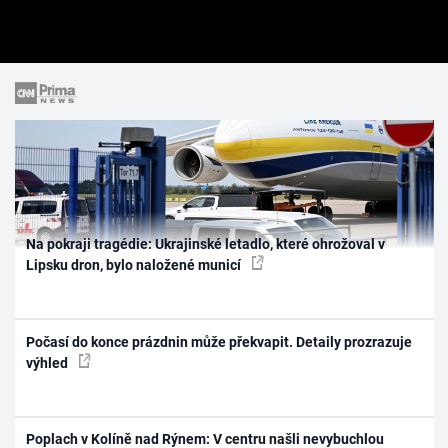
Na pokraji tragédie: Ukrajinské letadlo, které ohrožoval v
Lipsku dron, bylo naložené municí
Počasí do konce prázdnin může překvapit. Detaily prozrazuje
výhled
Poplach v Kolíně nad Rýnem: V centru našli nevybuchlou