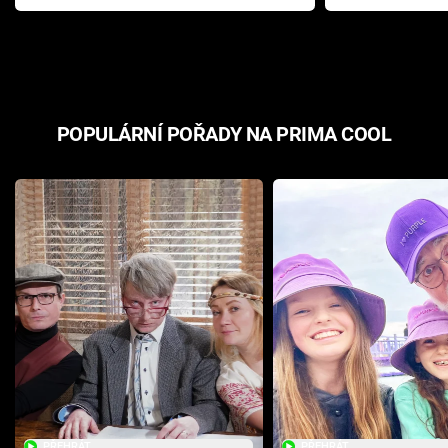
Pottera přišla s ráznou
přichází s n
odpovědí
hororovou n
POPULÁRNÍ POŘADY NA PRIMA COOL
PŘEHRÁT
PŘEHRÁT