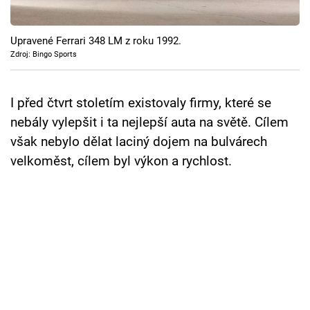
Cool Esport
Upravené Ferrari 348 LM z roku 1992.
Pořady
Zdroj: Bingo Sports
TV Program
I před čtvrt stoletím existovaly firmy, které se
Sledujte prima+
nebály vylepšit i ta nejlepší auta na světě. Cílem
však nebylo dělat laciný dojem na bulvárech
Přihlášení
velkoměst, cílem byl výkon a rychlost.
Sledujte nás