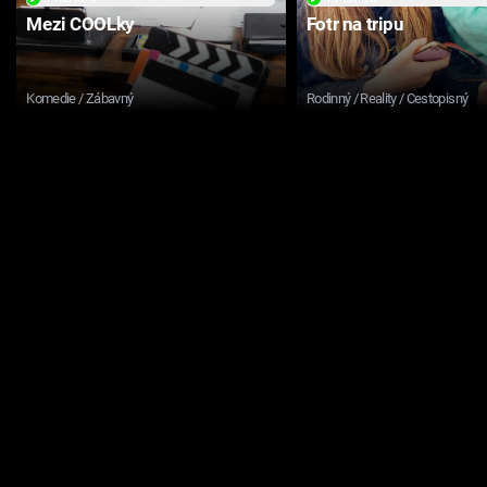
Mezi COOLky
Fotr na tripu
Komedie / Zábavný
Rodinný / Reality / Cestopisný