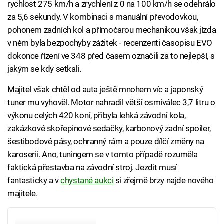
rychlost 275 km/h a zrychlení z 0 na 100 km/h se odehrálo
za 5,6 sekundy. V kombinaci s manuální převodovkou,
pohonem zadních kol a přímočarou mechanikou však jízda
v něm byla bezpochyby zážitek - recenzenti časopisu EVO
dokonce řízení ve 348 před časem označili za to nejlepší, s
jakým se kdy setkali.
Majitel však chtěl od auta ještě mnohem víc a japonský
tuner mu vyhověl. Motor nahradil větší osmiválec 3,7 litru o
výkonu celých 420 koní, přibyla lehká závodní kola,
zakázkové skořepinové sedačky, karbonový zadní spoiler,
šestibodové pásy, ochranný rám a pouze dílčí změny na
karoserii. Ano, tuningem se v tomto případě rozuměla
faktická přestavba na závodní stroj. Jezdit musí
fantasticky a v
chystané aukci
si zřejmě brzy najde nového
majitele.