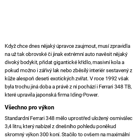
Když chce dnes nějaký úpravce zaujmout, musí zpravidla
na už tak obrovské či jinak extrémní auto navěsit nějaký
divoký bodykit, přidat gigantické křídlo, masivní kola a
pokud možno i zářivý lak nebo zběsilý interiér sestavený z
kůže alespoň deseti exotických zvířat. V roce 1992 však
byla trochu jiná doba a právě z ní pochází i Ferrari 348 TB,
které upravila japonská firma Iding-Power.
Všechno pro výkon
Standardní Ferrari 348 mělo uprostřed uložený osmiválec
3,4 litru, který nabízel z dnešního pohledu poněkud
skromný výkon 300 koní. Stačilo to ovšem na maximální