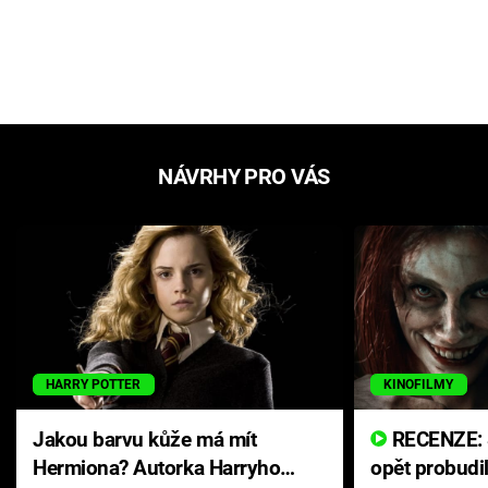
NÁVRHY PRO VÁS
HARRY POTTER
KINOFILMY
Jakou barvu kůže má mít
RECENZE: Smrtelné zlo se
Hermiona? Autorka Harryho
opět probudi