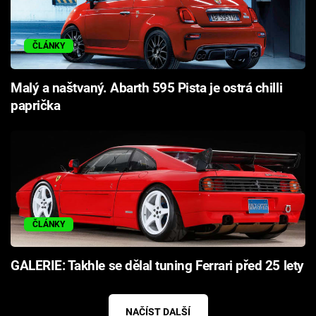
ČLÁNKY
Malý a naštvaný. Abarth 595 Pista je ostrá chilli
paprička
ČLÁNKY
GALERIE: Takhle se dělal tuning Ferrari před 25 lety
NAČÍST DALŠÍ