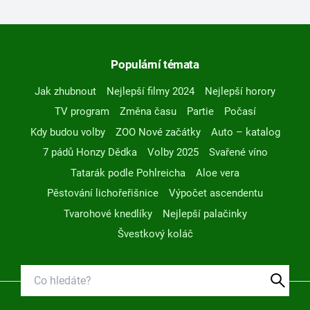
Populární témata
Jak zhubnout
Nejlepší filmy 2024
Nejlepší horory
TV program
Změna času
Partie
Počasí
Kdy budou volby
ZOO Nové začátky
Auto – katalog
7 pádů Honzy Dědka
Volby 2025
Svařené víno
Tatarák podle Pohlreicha
Aloe vera
Pěstování lichořeřišnice
Výpočet ascendentu
Tvarohové knedlíky
Nejlepší palačinky
Švestkový koláč