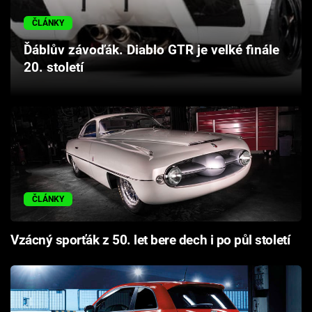
Cool Esport
ČLÁNKY
Pořady
Ďáblův závoďák. Diablo GTR je velké finále
20. století
TV Program
Sledujte prima+
Přihlášení
ČLÁNKY
Sledujte nás
Vzácný sporťák z 50. let bere dech i po půl století