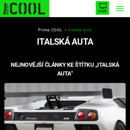
ŽIVĚ
STARHOUSE
BUFFY, PŘEMOŽITELKA UPÍRŮ
Trendy:
Prima COOL
italská auta
ITALSKÁ AUTA
ESCAPE
PLNEJ KOTEL
AVENGERS 5
NEJNOVĚJŠÍ ČLÁNKY KE ŠTÍTKU „ITALSKÁ
AUTA“
Témata
Filmy
Seriály
Hry