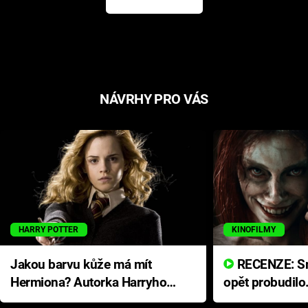
NÁVRHY PRO VÁS
HARRY POTTER
KINOFILMY
Jakou barvu kůže má mít
RECENZE: Smrtelné zlo se
Hermiona? Autorka Harryho
opět probudilo
Pottera přišla s ráznou
přichází s neo