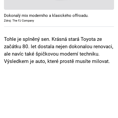
Cool Esport
Dokonalý mix moderního a klasického offroadu.
Pořady
Zdroj: The FJ Company
TV Program
Tohle je splněný sen. Krásná stará Toyota ze
Sledujte prima+
začátku 80. let dostala nejen dokonalou renovaci,
ale navíc také špičkovou moderní techniku.
Přihlášení
Výsledkem je auto, které prostě musíte milovat.
Sledujte nás