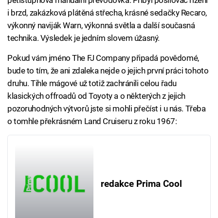
pětistupňová manuální převodovka. Přibyl posilovač řízení
i brzd, zakázková plátěná střecha, krásné sedačky Recaro,
výkonný naviják Warn, výkonná světla a další současná
technika. Výsledek je jedním slovem úžasný.
Pokud vám jméno The FJ Company připadá povědomé,
bude to tím, že ani zdaleka nejde o jejich první práci tohoto
druhu. Tihle mágové už totiž zachránili celou řadu
klasických offroadů od Toyoty a o některých z jejich
pozoruhodných výtvorů jste si mohli přečíst i u nás. Třeba
o tomhle překrásném Land Cruiseru z roku 1967:
redakce Prima Cool