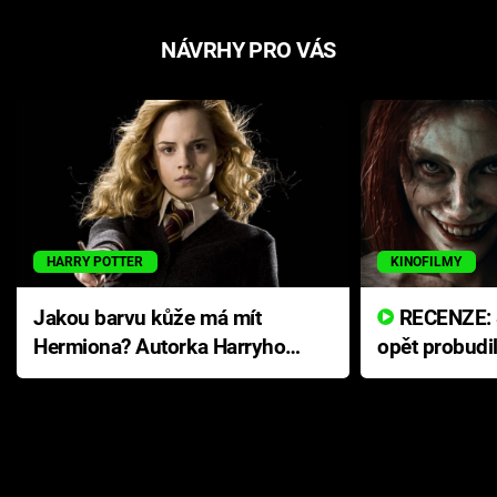
NÁVRHY PRO VÁS
HARRY POTTER
KINOFILMY
Jakou barvu kůže má mít
RECENZE: Smrtelné zlo se
Hermiona? Autorka Harryho
opět probudi
Pottera přišla s ráznou
přichází s n
odpovědí
hororovou n