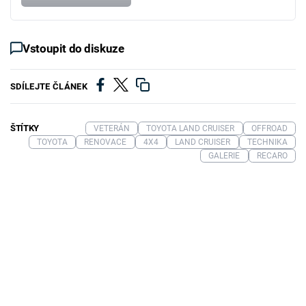
Vstoupit do diskuze
SDÍLEJTE ČLÁNEK
ŠTÍTKY
VETERÁN
TOYOTA LAND CRUISER
OFFROAD
TOYOTA
RENOVACE
4X4
LAND CRUISER
TECHNIKA
GALERIE
RECARO