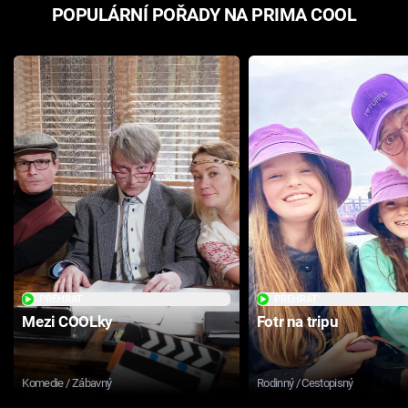
POPULÁRNÍ POŘADY NA PRIMA COOL
PŘEHRÁT
PŘEHRÁT
Mezi COOLky
Fotr na tripu
Komedie / Zábavný
Rodinný / Cestopisný