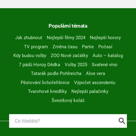
Populární témata
Jak zhubnout
Nejlepší filmy 2024
Nejlepší horory
TV program
Změna času
Partie
Počasí
Kdy budou volby
ZOO Nové začátky
Auto – katalog
7 pádů Honzy Dědka
Volby 2025
Svařené víno
Tatarák podle Pohlreicha
Aloe vera
Pěstování lichořeřišnice
Výpočet ascendentu
Tvarohové knedlíky
Nejlepší palačinky
Švestkový koláč