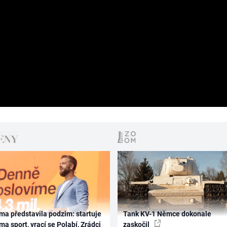
ma představila podzim: startuje
Tank KV-1 Němce dokonale
ma sport, vrací se Polabí, Zrádci
zaskočil