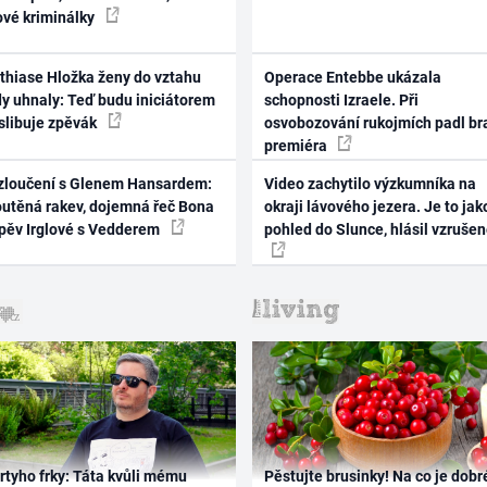
ové kriminálky
thiase Hložka ženy do vztahu
Operace Entebbe ukázala
dy uhnaly: Teď budu iniciátorem
schopnosti Izraele. Při
 slibuje zpěvák
osvobozování rukojmích padl br
premiéra
zloučení s Glenem Hansardem:
Video zachytilo výzkumníka na
outěná rakev, dojemná řeč Bona
okraji lávového jezera. Je to jak
zpěv Irglové s Vedderem
pohled do Slunce, hlásil vzruše
rtyho frky: Táta kvůli mému
Pěstujte brusinky! Na co je dobr