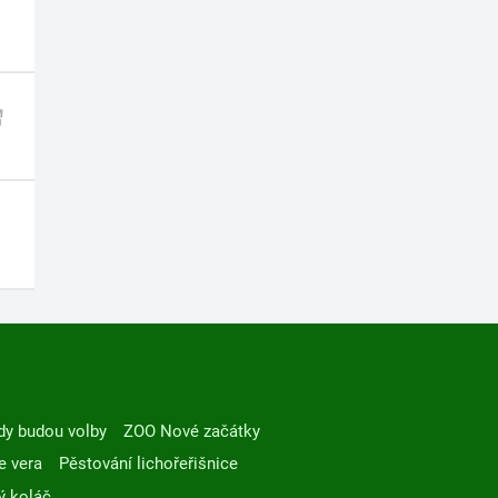
dy budou volby
ZOO Nové začátky
e vera
Pěstování lichořeřišnice
ý koláč