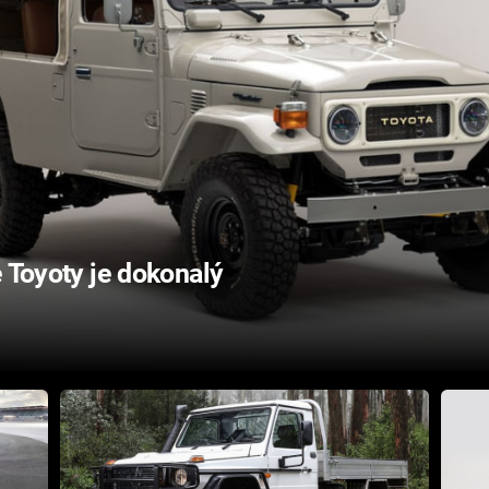
é Toyoty je dokonalý