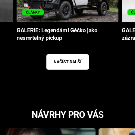
ČLÁNKY
Č
GALERIE: Legendární Géčko jako
GALER
nesmrtelný pickup
zázra
NAČÍST DALŠÍ
NÁVRHY PRO VÁS