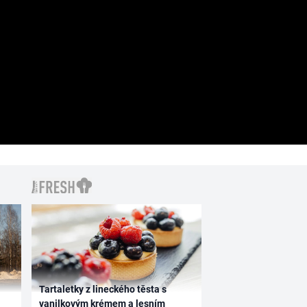
Tartaletky z lineckého těsta s
vanilkovým krémem a lesním