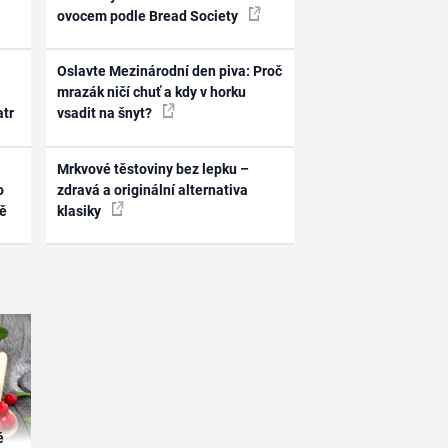
ovocem podle Bread Society
Oslavte Mezinárodní den piva: Proč
mrazák ničí chuť a kdy v horku
atr
vsadit na šnyt?
Mrkvové těstoviny bez lepku –
o
zdravá a originální alternativa
ně
klasiky
é