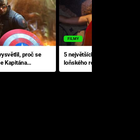
FILMY
ysvětlil, proč se
5 největších propadáků
le Kapitána
loňského roku: Disney na
jediné katastrofě prodělal 200
milionů dolarů