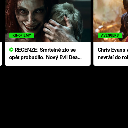
KINOFILMY
AVENGERS
RECENZE: Smrtelné zlo se
Chris Evans v
opět probudilo. Nový Evil Dead
nevrátí do ro
přichází s neodolatelnou
Ameriky
hororovou nabídkou