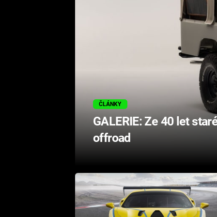
ČLÁNKY
GALERIE: Ze 40 let star
offroad