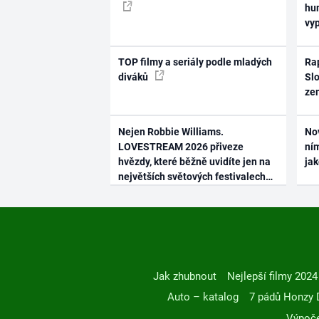
hum
vy
TOP filmy a seriály podle mladých
Rap
diváků
Slo
ze
Nejen Robbie Williams.
No
LOVESTREAM 2026 přiveze
ním
hvězdy, které běžně uvidíte jen na
ja
největších světových festivalech
Jak zhubnout
Nejlepší filmy 2024
Auto – katalog
7 pádů Honzy 
Výpoče