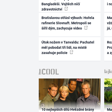
Bangladéši. Vojtěch ničí
i n
zdravotnictví
Bratislavou otřásl výbuch: Hořela
Ma
rafinerie Slovnaft. Metropolí se
vž
šířil dým, zachycuje video
já,
Útok nožem v Tanvaldu: Pachatel
Ro
měl pobodat tři lidi, na místě
Pr
zasahuje policie
a 
10 nejlepších dílů Hvězdné brány
Ma