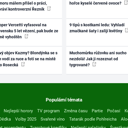
oru málem přišel o práci,
hořce kyselé červené ovoce?
práví kontroverzní Řezník
per Vercetti vyfasoval na
9 tipů s kostkami ledu: Vyhladí
vensku 5 let vězení, pak bude ze
zmačkané šaty i zalijí květiny
mě vyhoštěn
vý objev Kazmy? Blondýnka se s
Muchomůrku růžovku ani sucho
 vodí za ruce a fotí se na místě
nezdolá! Jak ji rozeznat od
ko Rosecká
tygrované?
Populární témata
Nejlepší horory
TV program
Změna času
Partie
Počasí
K
Dědka
Volby 2025
Svařené víno
Tatarák podle Pohlreicha
Alo
t ascendentu
Tvarohové knedlíky
Nejlepší palačinky
Švestkov