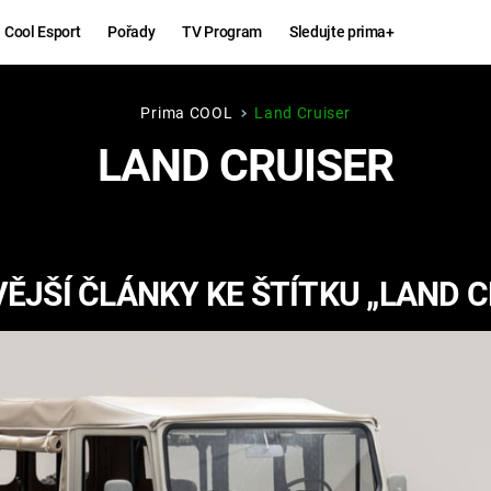
Cool Esport
Pořady
TV Program
Sledujte prima+
Prima COOL
Land Cruiser
Hry
Zábava
LAND CRUISER
MAFIA
ZÁBAVN
GALERI
GTA 6
NEJLEP
ĚJŠÍ ČLÁNKY KE ŠTÍTKU „LAND C
KINGDOM
KOMEDI
COME:
DELIVERANCE
CHUCK
NORRIS
ESPORT
DEADP