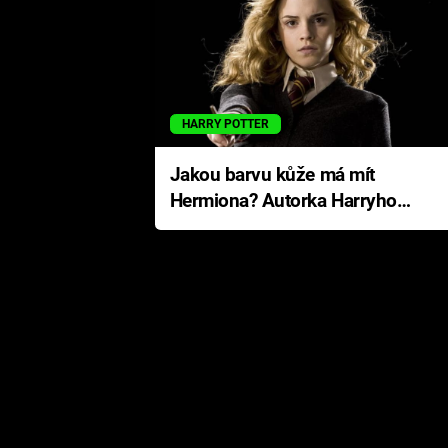
HARRY POTTER
Jakou barvu kůže má mít
Hermiona? Autorka Harryho
Pottera přišla s ráznou
odpovědí