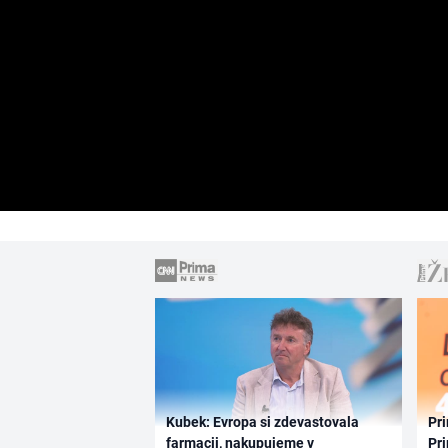
Kubek: Evropa si zdevastovala
Pri
farmacii, nakupujeme v
Pri