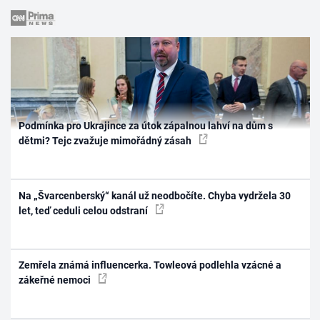
Podmínka pro Ukrajince za útok zápalnou lahví na dům s
dětmi? Tejc zvažuje mimořádný zásah
Na „Švarcenberský“ kanál už neodbočíte. Chyba vydržela 30
let, teď ceduli celou odstraní
Zemřela známá influencerka. Towleová podlehla vzácné a
zákeřné nemoci