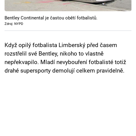
Cool Esport
Bentley Continental je častou obětí fotbalistů.
Pořady
Zdroj: NYPD
TV Program
Když opilý fotbalista Limberský před časem
Sledujte prima+
rozstřelil své Bentley, nikoho to vlastně
nepřekvapilo. Mladí nevybouření fotbalisté totiž
Přihlášení
drahé supersporty demolují celkem pravidelně.
Sledujte nás