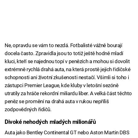
Ne, opravdu se vám to nezdá. Fotbalisté vážně bourají
docela často. Zpravidla jsou to totiž ještě hodně mladí
kluci, kteří se najednou topí v penězích a mohou si dovolit
extrémně rychlá drahá auta, na která prostě jejich řidičské
schopnosti ani životní zkušenosti nestačí. Všimli si toho i
zástupci Premier League, kde kluby v letošní sezóně
utratily za hráče rekordní miliardu liber. A velká část těchto
peněz se promění na drahá auta v rukou nepříliš
zodpovědných řidičů.
Divoké nehodých mladých milionářů
Auta jako Bentley Continental GT nebo Aston Martin DBS