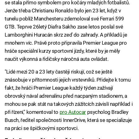
se stala přímo symbolem pro kočáry mladých fotbalistů.
Jenže třeba Christianu Ronaldo bylo jen 23 let, když v
tunelu poblíž Manchesteru zdemoloval své Ferrari 599
GTB. Teprve 26letý Diafra Sakho zase letos poslal své
Lamborghini Huracán skrz zeď do zahrady. A příkladů je
mnohem víc. Právě proto připravila Premier League pro
hráče speciální kurzy sportovní jízdy, které by je měly
naučit výkonná a řidičsky náročná auta ovládat.
"Lidé mezi 20 a 23 lety častěji riskují, což se ještě
znásobuje v přítomnosti jejich vrstevníků. Přidejte k tomu
fakt, že hráči Premier League každý týden zažívají
obrovský nával adrenalinu před nacpaným stadionem, a
mohou se pak stát na takových zážitcích závislí například i
při řízení," komentoval to
pro Autocar
psycholog Bradley
Busch, ředitel společnosti InnerDrive, která se specializuje
na práci se špičkovými sportovci.