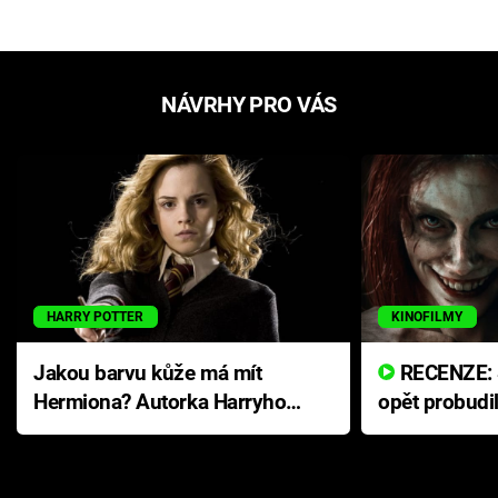
NÁVRHY PRO VÁS
HARRY POTTER
KINOFILMY
Jakou barvu kůže má mít
RECENZE: Smrtelné zlo se
Hermiona? Autorka Harryho
opět probudi
Pottera přišla s ráznou
přichází s n
odpovědí
hororovou n