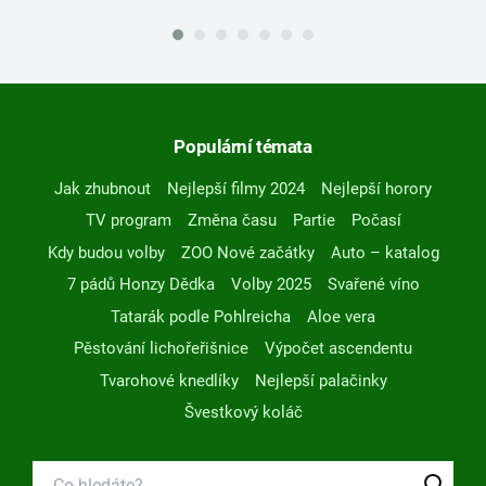
Populární témata
Jak zhubnout
Nejlepší filmy 2024
Nejlepší horory
TV program
Změna času
Partie
Počasí
Kdy budou volby
ZOO Nové začátky
Auto – katalog
7 pádů Honzy Dědka
Volby 2025
Svařené víno
Tatarák podle Pohlreicha
Aloe vera
Pěstování lichořeřišnice
Výpočet ascendentu
Tvarohové knedlíky
Nejlepší palačinky
Švestkový koláč