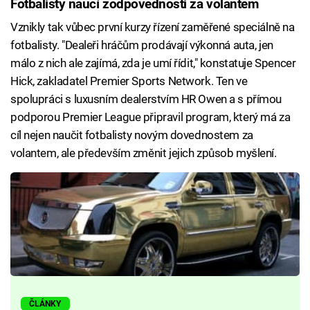
Fotbalisty naučí zodpovědnosti za volantem
Vznikly tak vůbec první kurzy řízení zaměřené speciálně na
fotbalisty. "Dealeři hráčům prodávají výkonná auta, jen
málo z nich ale zajímá, zda je umí řídit," konstatuje Spencer
Hick, zakladatel Premier Sports Network. Ten ve
spolupráci s luxusním dealerstvím HR Owen a s přímou
podporou Premier League připravil program, který má za
cíl nejen naučit fotbalisty novým dovednostem za
volantem, ale především změnit jejich způsob myšlení.
ČLÁNKY