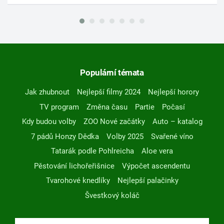
Populární témata
Jak zhubnout
Nejlepší filmy 2024
Nejlepší horory
TV program
Změna času
Partie
Počasí
Kdy budou volby
ZOO Nové začátky
Auto – katalog
7 pádů Honzy Dědka
Volby 2025
Svařené víno
Tatarák podle Pohlreicha
Aloe vera
Pěstování lichořeřišnice
Výpočet ascendentu
Tvarohové knedlíky
Nejlepší palačinky
Švestkový koláč