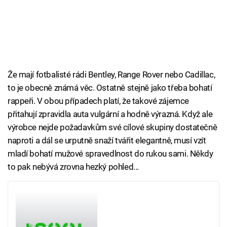
Že mají fotbalisté rádi Bentley, Range Rover nebo Cadillac,
to je obecně známá věc. Ostatně stejně jako třeba bohatí
rappeři. V obou případech platí, že takové zájemce
přitahují zpravidla auta vulgární a hodně výrazná. Když ale
výrobce nejde požadavkům své cílové skupiny dostatečně
naproti a dál se urputně snaží tvářit elegantně, musí vzít
mladí bohatí mužové spravedlnost do rukou sami. Někdy
to pak nebývá zrovna hezký pohled...