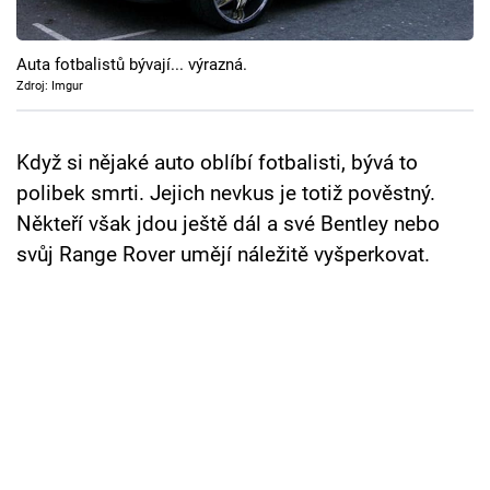
Cool Esport
Auta fotbalistů bývají... výrazná.
Pořady
Zdroj: Imgur
TV Program
Když si nějaké auto oblíbí fotbalisti, bývá to
Sledujte prima+
polibek smrti. Jejich nevkus je totiž pověstný.
Někteří však jdou ještě dál a své Bentley nebo
Přihlášení
svůj Range Rover umějí náležitě vyšperkovat.
Sledujte nás