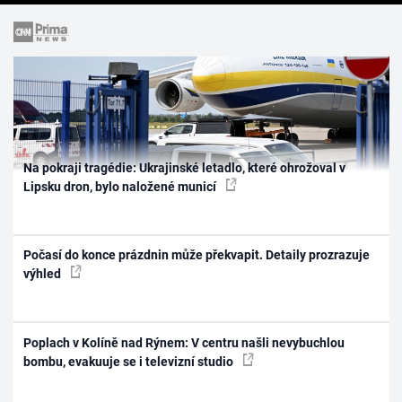
Na pokraji tragédie: Ukrajinské letadlo, které ohrožoval v
Lipsku dron, bylo naložené municí
Počasí do konce prázdnin může překvapit. Detaily prozrazuje
výhled
Poplach v Kolíně nad Rýnem: V centru našli nevybuchlou
bombu, evakuuje se i televizní studio