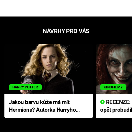
NÁVRHY PRO VÁS
HARRY POTTER
KINOFILMY
Jakou barvu kůže má mít
RECENZE: Smrtelné zlo se
Hermiona? Autorka Harryho
opět probudi
Pottera přišla s ráznou
přichází s n
odpovědí
hororovou n