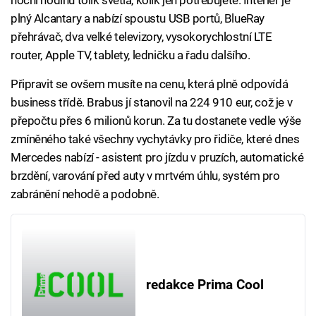
noční hodinu tolik světla, kolik jen potřebujete. Interiér je
plný Alcantary a nabízí spoustu USB portů, BlueRay
přehrávač, dva velké televizory, vysokorychlostní LTE
router, Apple TV, tablety, ledničku a řadu dalšího.
Připravit se ovšem musíte na cenu, která plně odpovídá
business třídě. Brabus jí stanovil na 224 910 eur, což je v
přepočtu přes 6 milionů korun. Za tu dostanete vedle výše
zmíněného také všechny vychytávky pro řidiče, které dnes
Mercedes nabízí - asistent pro jízdu v pruzích, automatické
brzdění, varování před auty v mrtvém úhlu, systém pro
zabránění nehodě a podobně.
redakce Prima Cool