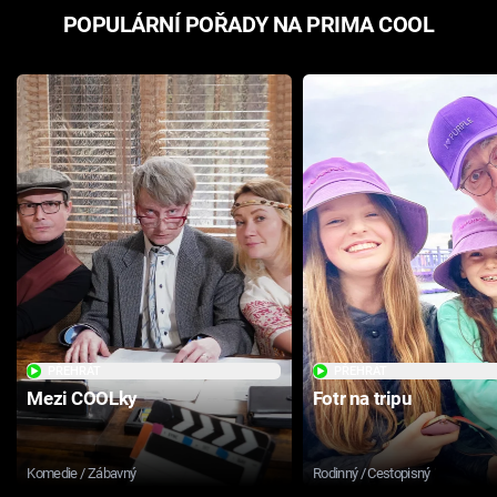
POPULÁRNÍ POŘADY NA PRIMA COOL
PŘEHRÁT
PŘEHRÁT
Mezi COOLky
Fotr na tripu
Komedie / Zábavný
Rodinný / Cestopisný