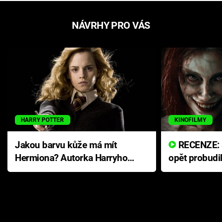
NÁVRHY PRO VÁS
HARRY POTTER
KINOFILMY
Jakou barvu kůže má mít
RECENZE: Smrtelné zlo se
Hermiona? Autorka Harryho
opět probudi
Pottera přišla s ráznou
přichází s n
odpovědí
hororovou n