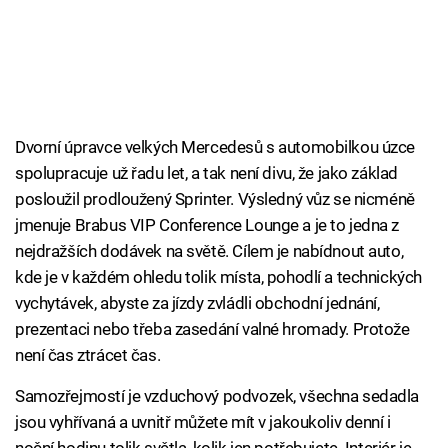
Dvorní úpravce velkých Mercedesů s automobilkou úzce
spolupracuje už řadu let, a tak není divu, že jako základ
posloužil prodloužený Sprinter. Výsledný vůz se nicméně
jmenuje Brabus VIP Conference Lounge a je to jedna z
nejdražších dodávek na světě. Cílem je nabídnout auto,
kde je v každém ohledu tolik místa, pohodlí a technických
vychytávek, abyste za jízdy zvládli obchodní jednání,
prezentaci nebo třeba zasedání valné hromady. Protože
není čas ztrácet čas.
Samozřejmostí je vzduchový podvozek, všechna sedadla
jsou vyhřívaná a uvnitř můžete mít v jakoukoliv denní i