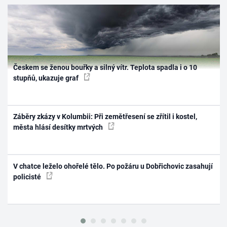
Českem se ženou bouřky a silný vítr. Teplota spadla i o 10
stupňů, ukazuje graf
Záběry zkázy v Kolumbii: Při zemětřesení se zřítil i kostel,
města hlásí desítky mrtvých
V chatce leželo ohořelé tělo. Po požáru u Dobřichovic zasahují
policisté