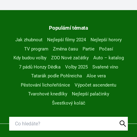
Populární témata
Jak zhubnout
Nejlepší filmy 2024
Nejlepší horory
TV program
Změna času
Partie
Počasí
Kdy budou volby
ZOO Nové začátky
Auto – katalog
7 pádů Honzy Dědka
Volby 2025
Svařené víno
Tatarák podle Pohlreicha
Aloe vera
Pěstování lichořeřišnice
Výpočet ascendentu
Tvarohové knedlíky
Nejlepší palačinky
Švestkový koláč