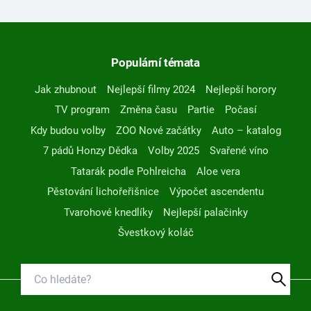
Populární témata
Jak zhubnout
Nejlepší filmy 2024
Nejlepší horory
TV program
Změna času
Partie
Počasí
Kdy budou volby
ZOO Nové začátky
Auto – katalog
7 pádů Honzy Dědka
Volby 2025
Svařené víno
Tatarák podle Pohlreicha
Aloe vera
Pěstování lichořeřišnice
Výpočet ascendentu
Tvarohové knedlíky
Nejlepší palačinky
Švestkový koláč