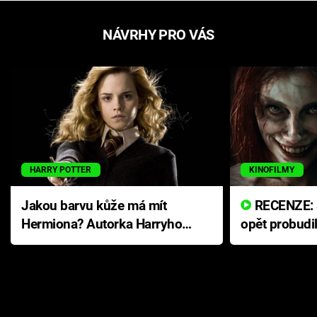
NÁVRHY PRO VÁS
HARRY POTTER
KINOFILMY
Jakou barvu kůže má mít
RECENZE: Smrtelné zlo se
Hermiona? Autorka Harryho
opět probudi
Pottera přišla s ráznou
přichází s n
odpovědí
hororovou n