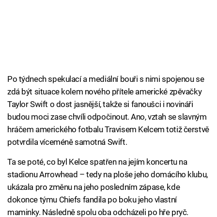
Po týdnech spekulací a mediální bouři s nimi spojenou se
zdá být situace kolem nového přítele americké zpěvačky
Taylor Swift o dost jasnější, takže si fanoušci i novináři
budou moci zase chvíli odpočinout. Ano, vztah se slavným
hráčem amerického fotbalu Travisem Kelcem totiž čerstvě
potvrdila víceméně samotná Swift.
Ta se poté, co byl Kelce spatřen na jejím koncertu na
stadionu Arrowhead – tedy na ploše jeho domácího klubu,
ukázala pro změnu na jeho posledním zápase, kde
dokonce týmu Chiefs fandila po boku jeho vlastní
maminky. Následně spolu oba odcházeli po hře pryč.