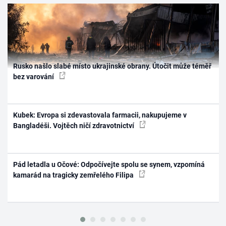
Rusko našlo slabé místo ukrajinské obrany. Útočit může téměř
bez varování
Kubek: Evropa si zdevastovala farmacii, nakupujeme v
Bangladéši. Vojtěch ničí zdravotnictví
Pád letadla u Očové: Odpočívejte spolu se synem, vzpomíná
kamarád na tragicky zemřelého Filipa