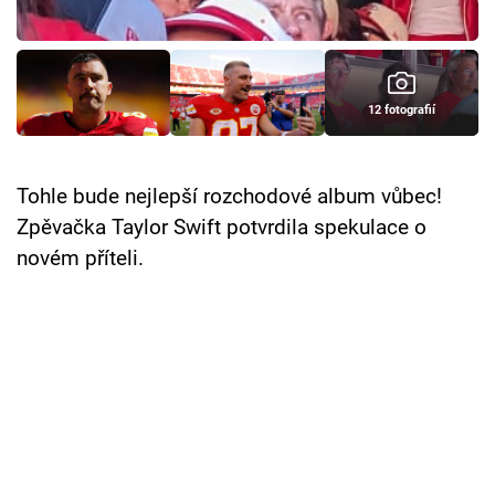
Cool Esport
Pořady
12 fotografií
TV Program
Sledujte prima+
Tohle bude nejlepší rozchodové album vůbec!
Zpěvačka Taylor Swift potvrdila spekulace o
Přihlášení
novém příteli.
Sledujte nás