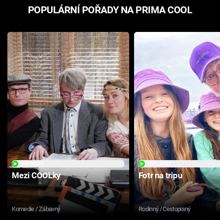
POPULÁRNÍ POŘADY NA PRIMA COOL
PŘEHRÁT
PŘEHRÁT
Mezi COOLky
Fotr na tripu
Komedie / Zábavný
Rodinný / Cestopisný