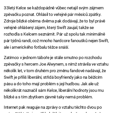
33letý Kelce se každopádně vůbec netajil svým zájmem
zpěvačku poznat. Ohlásil to veřejně pár měsíců zpátky.
Zdroje blízké oběma dvěma pak dodávají, že to byl právě
veřejně ohlášený zájem, který Swift zaujal, takže se
rozhodla s Kelcem seznámit. Pár už spolu tak minimálně
pár týdnů randí, což mnoho hardcore fanoušků nejen Swift,
ale i amerického fotbalu těžce snáší.
Zatímco v jednom táboře je stále smutno po rozchodu
zpěvačky s hercem Joe Alwynem, s nímž strávila ve vztahu
několik let, v tom druhém pro změnu fandové nadávají, že
Swift je příliš liberální, střídá boyfriendy jako na běžícím
pásu a do toho mají problém s její hudbou. Jak ale už
několikrát naznačil sám Kelce, liberální hodnoty jsou mu
blízké a s tím zbytkem zjevně taky nemá problém.
Internet pak reaguje na zprávy o vztahu těchto dvou po