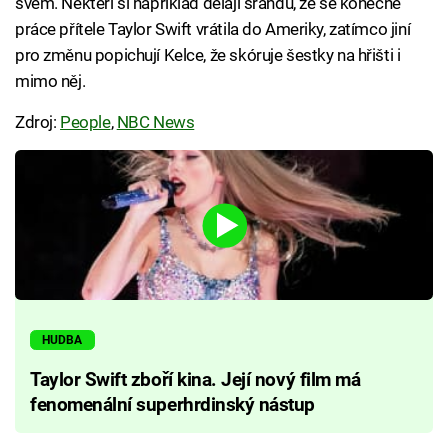
svém. Někteří si například dělají srandu, že se konečně
práce přítele Taylor Swift vrátila do Ameriky, zatímco jiní
pro změnu popichují Kelce, že skóruje šestky na hřišti i
mimo něj.
Zdroj:
People
,
NBC News
HUDBA
Taylor Swift zboří kina. Její nový film má
fenomenální superhrdinský nástup