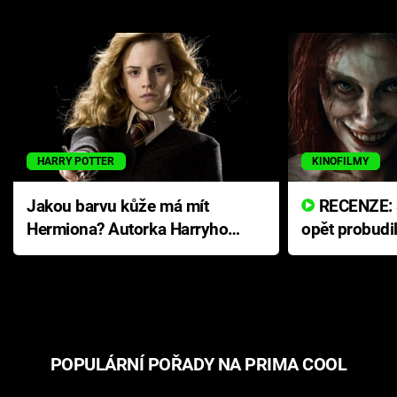
HARRY POTTER
KINOFILMY
Jakou barvu kůže má mít
RECENZE: Smrtelné zlo se
Hermiona? Autorka Harryho
opět probudi
Pottera přišla s ráznou
přichází s n
odpovědí
hororovou n
POPULÁRNÍ POŘADY NA PRIMA COOL