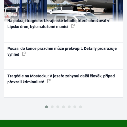
Na pokraji tragédie: Ukrajinské letadlo, které ohrožoval v
Lipsku dron, bylo naložené municí
Počasí do konce prázdnin může překvapit. Detaily prozrazuje
výhled
Tragédie na Mostecku: V jezeře zahynul další člověk, případ
převzali kriminalisté