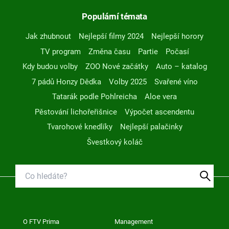
Populární témata
Jak zhubnout
Nejlepší filmy 2024
Nejlepší horory
TV program
Změna času
Partie
Počasí
Kdy budou volby
ZOO Nové začátky
Auto – katalog
7 pádů Honzy Dědka
Volby 2025
Svařené víno
Tatarák podle Pohlreicha
Aloe vera
Pěstování lichořeřišnice
Výpočet ascendentu
Tvarohové knedlíky
Nejlepší palačinky
Švestkový koláč
O FTV Prima
Management