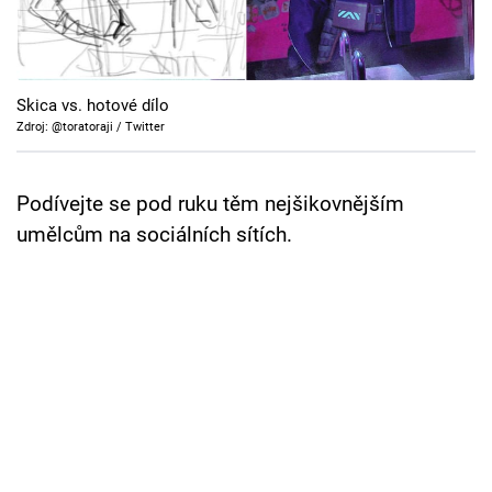
Cool Esport
Pořady
Skica vs. hotové dílo
TV Program
Zdroj: @toratoraji / Twitter
Sledujte prima+
Podívejte se pod ruku těm nejšikovnějším
umělcům na sociálních sítích.
Přihlášení
Sledujte nás