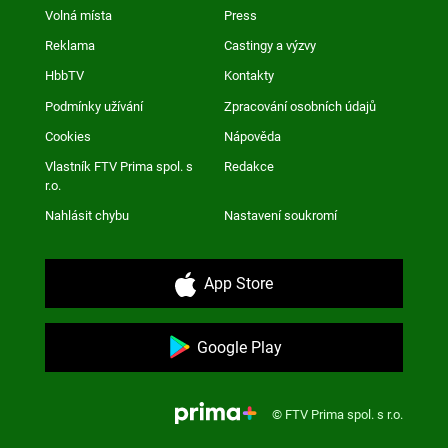
Volná místa
Press
Reklama
Castingy a výzvy
HbbTV
Kontakty
Podmínky užívání
Zpracování osobních údajů
Cookies
Nápověda
Vlastník FTV Prima spol. s
Redakce
r.o.
Nahlásit chybu
Nastavení soukromí
App Store
Google Play
© FTV Prima spol. s r.o.