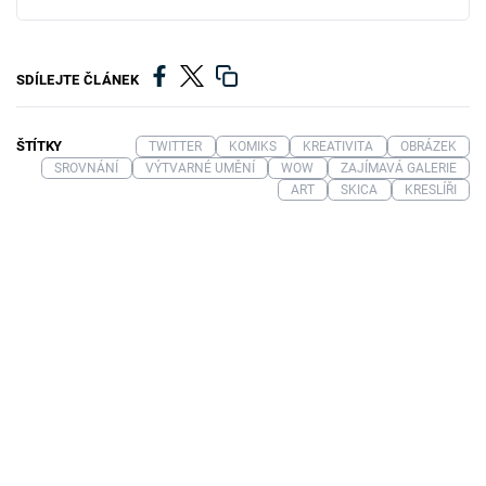
SDÍLEJTE ČLÁNEK
ŠTÍTKY
TWITTER
KOMIKS
KREATIVITA
OBRÁZEK
SROVNÁNÍ
VÝTVARNÉ UMĚNÍ
WOW
ZAJÍMAVÁ GALERIE
ART
SKICA
KRESLÍŘI