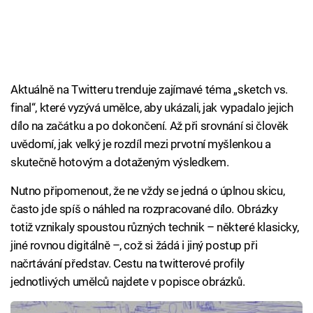
Aktuálně na Twitteru trenduje zajímavé téma „sketch vs.
final“, které vyzývá umělce, aby ukázali, jak vypadalo jejich
dílo na začátku a po dokončení. Až při srovnání si člověk
uvědomí, jak velký je rozdíl mezi prvotní myšlenkou a
skutečně hotovým a dotaženým výsledkem.
Nutno připomenout, že ne vždy se jedná o úplnou skicu,
často jde spíš o náhled na rozpracované dílo. Obrázky
totiž vznikaly spoustou různých technik – některé klasicky,
jiné rovnou digitálně –, což si žádá i jiný postup při
načrtávání představ. Cestu na twitterové profily
jednotlivých umělců najdete v popisce obrázků.