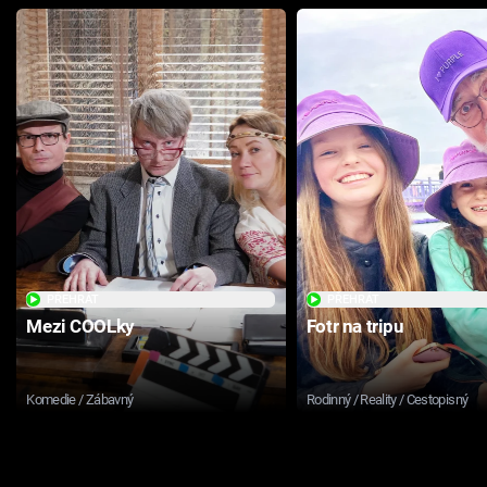
PŘEHRÁT
PŘEHRÁT
Mezi COOLky
Fotr na tripu
Komedie / Zábavný
Rodinný / Reality / Cestopisný