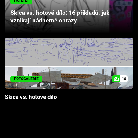
OSTATNÍ
Cool Esport
Skica vs. hotové dílo: 16 příkladů, jak
vznikají nádherné obrazy
Pořady
TV Program
Sledujte prima+
Přihlášení
16
FOTOGALERIE
Sledujte nás
Skica vs. hotové dílo