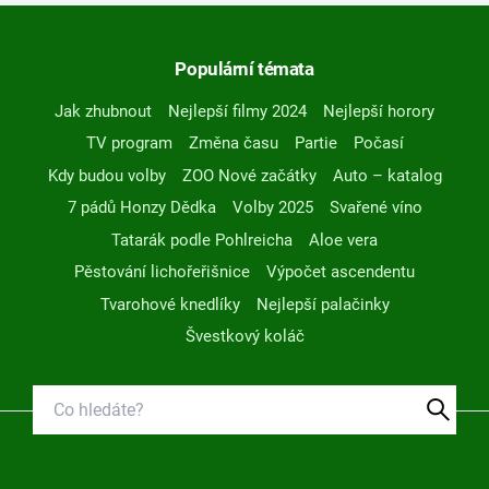
Populární témata
Jak zhubnout
Nejlepší filmy 2024
Nejlepší horory
TV program
Změna času
Partie
Počasí
Kdy budou volby
ZOO Nové začátky
Auto – katalog
7 pádů Honzy Dědka
Volby 2025
Svařené víno
Tatarák podle Pohlreicha
Aloe vera
Pěstování lichořeřišnice
Výpočet ascendentu
Tvarohové knedlíky
Nejlepší palačinky
Švestkový koláč