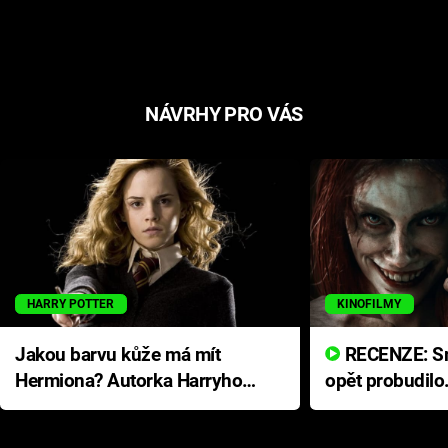
NÁVRHY PRO VÁS
HARRY POTTER
KINOFILMY
Jakou barvu kůže má mít
RECENZE: Smrtelné zlo se
Hermiona? Autorka Harryho
opět probudilo
Pottera přišla s ráznou
přichází s neo
odpovědí
hororovou nab