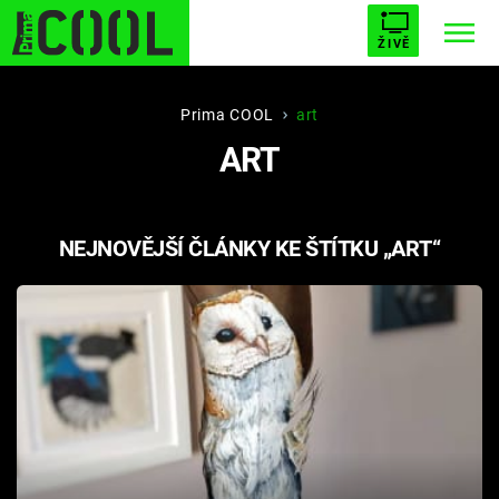
ŽIVĚ
STARHOUSE
BUFFY, PŘEMOŽITELKA UPÍRŮ
Trendy:
Prima COOL
art
ART
ESCAPE
PLNEJ KOTEL
AVENGERS 5
NEJNOVĚJŠÍ ČLÁNKY KE ŠTÍTKU „ART“
Témata
Filmy
Seriály
Hry