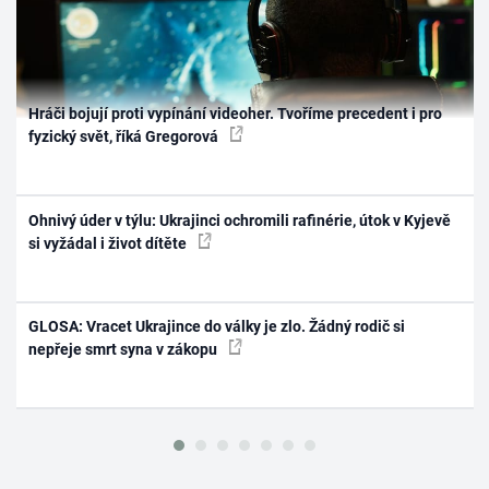
Hráči bojují proti vypínání videoher. Tvoříme precedent i pro
fyzický svět, říká Gregorová
Ohnivý úder v týlu: Ukrajinci ochromili rafinérie, útok v Kyjevě
si vyžádal i život dítěte
GLOSA: Vracet Ukrajince do války je zlo. Žádný rodič si
nepřeje smrt syna v zákopu