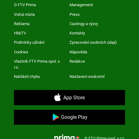
O FTV Prima
Management
Volná místa
Press
Reklama
Castingy a výzvy
HbbTV
Kontakty
Podmínky užívání
Zpracování osobních údajů
Cookies
Nápověda
Vlastník FTV Prima spol. s
Redakce
r.o.
Nahlásit chybu
Nastavení soukromí
App Store
Google Play
© FTV Prima spol. s r.o.