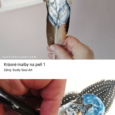
Cool Esport
Pořady
TV Program
Sledujte prima+
Přihlášení
Krásné malby na peří 1
Zdroj: Dusty Soul Art
Sledujte nás