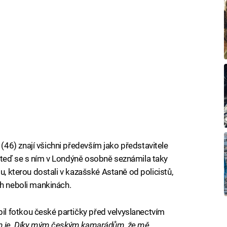
46) znají všichni především jako představitele
 teď se s ním v Londýně osobně seznámila taky
u, kterou dostali v kazašské Astaně od policistů,
ch neboli mankinách.
l fotkou české partičky před velvyslanectvím
m je. Díky mým českým kamarádům, že mě