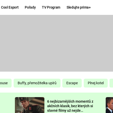
Cool Esport
Pořady
TV Program
Sledujte prima+
Hry
Zábava
MAFIA
ZÁBAVN
GALERI
GTA 6
NEJLEP
KINGDOM
KOMEDI
COME:
DELIVERANCE
CHUCK
House
Buffy, přemožitelka upírů
Escape
Plnej kotel
NORRIS
ESPORT
6 nejbizarnějších momentů z
DEADP
akčních klasik, bez kterých si
slavné filmy už nejde