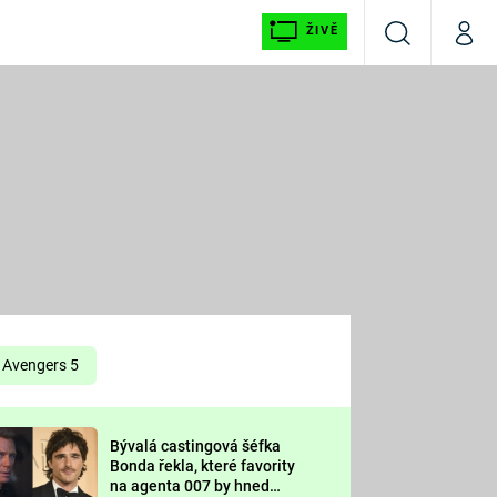
ŽIVĚ
Vyhledávání
Můj p
Prima+
É
CNN Prima NEWS
E
Prima FRESH
ŠÍ
Prima LIVING
E
Prima Ženy
Avengers 5
Prima LAJK
Bývalá castingová šéfka
OOL
Bonda řekla, které favority
Sledujte nás
na agenta 007 by hned