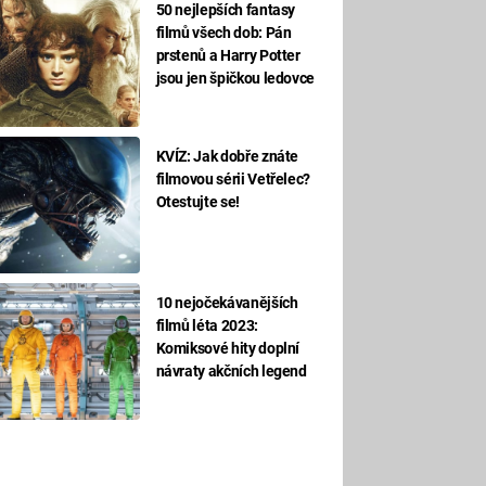
50 nejlepších fantasy
filmů všech dob: Pán
prstenů a Harry Potter
jsou jen špičkou ledovce
KVÍZ: Jak dobře znáte
filmovou sérii Vetřelec?
Otestujte se!
10 nejočekávanějších
filmů léta 2023:
Komiksové hity doplní
návraty akčních legend