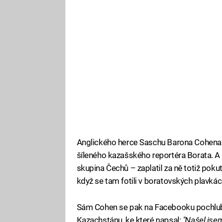
Anglického herce Saschu Barona Cohena (
šíleného kazašského reportéra Borata. A
skupina Čechů – zaplatil za ně totiž pokut
když se tam fotili v boratovských plavká
Sám Cohen se pak na Facebooku pochlubi
Kazachstánu, ke které napsal:
"Našel jse