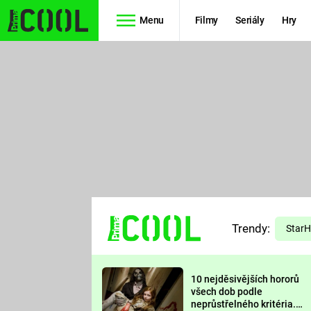
Menu
Filmy
Seriály
Hry
Seriály
Filmy
SIMPSONOVI
STAR WARS
HVĚZDNÁ
AVENGERS
BRÁNA
RYCHLE A
TEORIE
ZBĚSILE 10
Trendy:
VELKÉHO
Star
PREDÁTOR
TŘESKU
10 nejděsivějších hororů
FUTURAMA
všech dob podle
neprůstřelného kritéria.