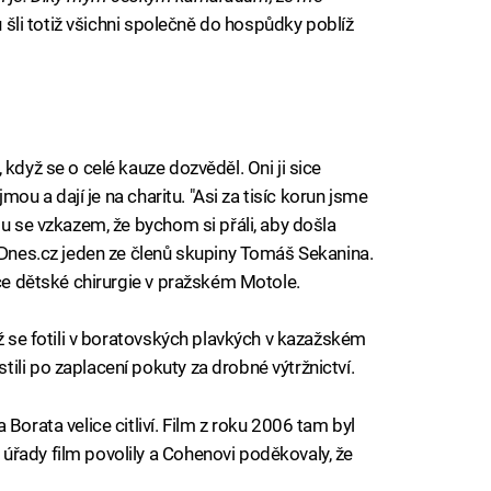
 šli totiž všichni společně do hospůdky poblíž
když se o celé kauze dozvěděl. Oni ji sice
jmou a dají je na charitu. "Asi za tisíc korun jsme
lu se vzkazem, že bychom si přáli, aby došla
 iDnes.cz jeden ze členů skupiny Tomáš Sekanina.
ice dětské chirurgie v pražském Motole.
yž se fotili v boratovských plavkých v kazažském
ili po zaplacení pokuty za drobné výtržnictví.
Borata velice citliví. Film z roku 2006 tam byl
řady film povolily a Cohenovi poděkovaly, že