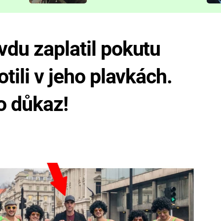
představit
vdu zaplatil pokutu
otili v jeho plavkách.
o důkaz!