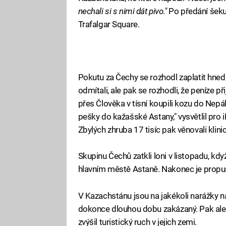
nechali si s nimi dát pivo."
Po předání šeku
Trafalgar Square.
Pokutu za Čechy se rozhodl zaplatit hned, 
odmítali, ale pak se rozhodli, že peníze při
přes Člověka v tísní koupili kozu do Nepá
pešky do kažašské Astany," vysvětlil pro
Zbylých zhruba 17 tisíc pak věnovali klin
Skupinu Čechů zatkli loni v listopadu, kd
hlavním městě Astaně. Nakonec je propust
V Kazachstánu jsou na jakékoli narážky na 
dokonce dlouhou dobu zakázaný. Pak ale ú
zvýšil turistický ruch v jejich zemi.