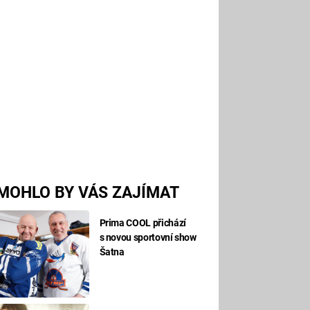
MOHLO BY VÁS ZAJÍMAT
Prima COOL přichází
s novou sportovní show
Šatna