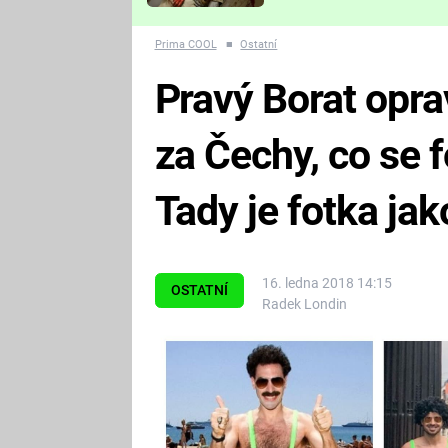
Které děsivé pecky vám
nejvíc zvednou tep?
Prima COOL
■
Ostatní
Pravý Borat opra
za Čechy, co se f
Tady je fotka jak
16. ledna 2018 14:15
OSTATNÍ
Radek Londin