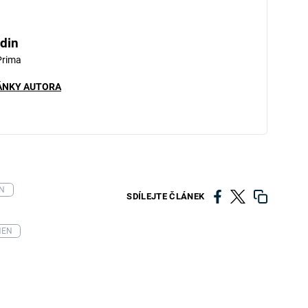
din
Prima
ÁNKY AUTORA
N
SDÍLEJTE ČLÁNEK
HEN