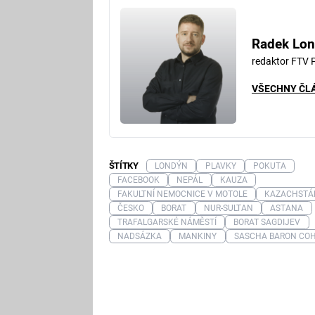
Radek Lon
redaktor FTV 
VŠECHNY ČL
ŠTÍTKY
LONDÝN
PLAVKY
POKUTA
FACEBOOK
NEPÁL
KAUZA
FAKULTNÍ NEMOCNICE V MOTOLE
KAZACHSTÁ
ČESKO
BORAT
NUR-SULTAN
ASTANA
TRAFALGARSKÉ NÁMĚSTÍ
BORAT SAGDIJEV
NADSÁZKA
MANKINY
SASCHA BARON CO