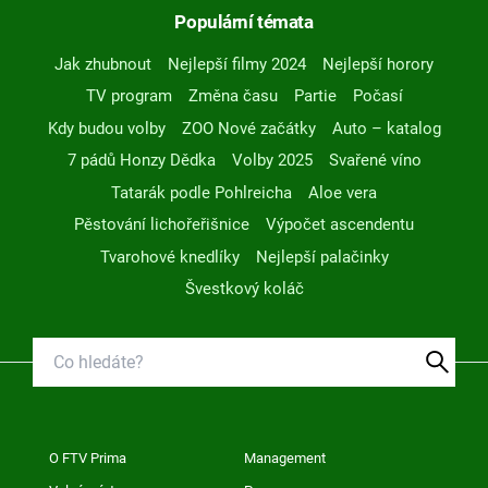
Populární témata
Jak zhubnout
Nejlepší filmy 2024
Nejlepší horory
TV program
Změna času
Partie
Počasí
Kdy budou volby
ZOO Nové začátky
Auto – katalog
7 pádů Honzy Dědka
Volby 2025
Svařené víno
Tatarák podle Pohlreicha
Aloe vera
Pěstování lichořeřišnice
Výpočet ascendentu
Tvarohové knedlíky
Nejlepší palačinky
Švestkový koláč
O FTV Prima
Management