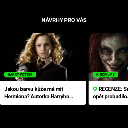
NÁVRHY PRO VÁS
HARRY POTTER
KINOFILMY
Jakou barvu kůže má mít
RECENZE: Smrtelné zlo se
Hermiona? Autorka Harryho
opět probudilo
Pottera přišla s ráznou
přichází s neo
odpovědí
hororovou nab