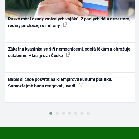
Rusko mění osudy zmizelých vojáků. Z padlých dělá dezertéry,
rodiny přicházejí o miliony
Zákeřná kvasinka se šíří nemocnicemi, odolá lékům a ohrožuje
oslabené. Hlásí ji už i Česko
Babiš si chce posvítit na Klempířovu kulturní politiku.
Samozřejmě budu reagovat, uvedl