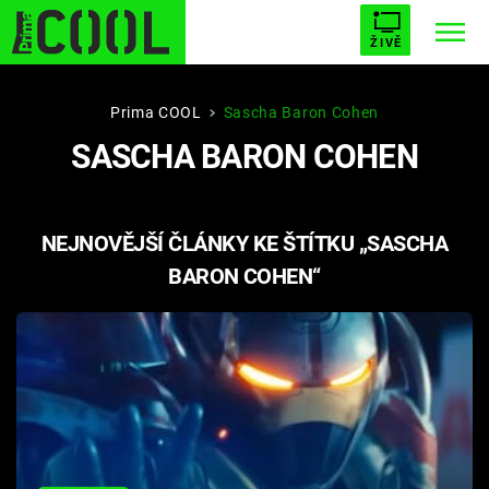
ŽIVĚ
STARHOUSE
BUFFY, PŘEMOŽITELKA UPÍRŮ
Trendy:
Prima COOL
Sascha Baron Cohen
SASCHA BARON COHEN
ESCAPE
PLNEJ KOTEL
AVENGERS 5
NEJNOVĚJŠÍ ČLÁNKY KE ŠTÍTKU „SASCHA
BARON COHEN“
Témata
Přihlášení
Sledujte nás