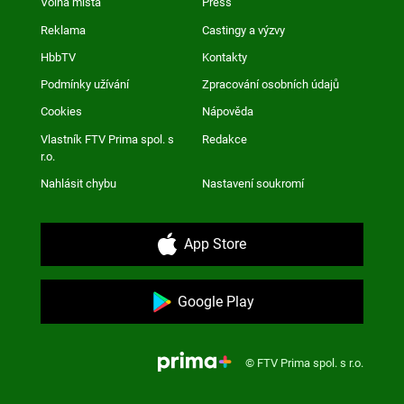
Volná místa
Press
Reklama
Castingy a výzvy
HbbTV
Kontakty
Podmínky užívání
Zpracování osobních údajů
Cookies
Nápověda
Vlastník FTV Prima spol. s
Redakce
r.o.
Nahlásit chybu
Nastavení soukromí
App Store
Google Play
© FTV Prima spol. s r.o.