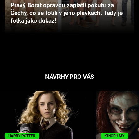
Pravý Borat opravdu zaplatil pokutu za
Cool Esport
Čechy, co se fotili v jeho plavkách. Tady je
fotka jako důkaz!
Pořady
TV Program
Sledujte prima+
Přihlášení
NÁVRHY PRO VÁS
Sledujte nás
HARRY POTTER
KINOFILMY