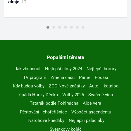
zdroje
Populární témata
Jak zhubnout
Nejlepší filmy 2024
Nejlepší horory
TV program
Změna času
Partie
Počasí
Kdy budou volby
ZOO Nové začátky
Auto – katalog
7 pádů Honzy Dědka
Volby 2025
Svařené víno
Tatarák podle Pohlreicha
Aloe vera
Pěstování lichořeřišnice
Výpočet ascendentu
Tvarohové knedlíky
Nejlepší palačinky
Švestkový koláč