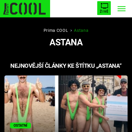
ŽIVĚ
STARHOUSE
BUFFY, PŘEMOŽITELKA UPÍRŮ
Trendy:
Prima COOL
Astana
ASTANA
ESCAPE
PLNEJ KOTEL
AVENGERS 5
NEJNOVĚJŠÍ ČLÁNKY KE ŠTÍTKU „ASTANA“
Témata
Filmy
Seriály
Hry
OSTATNÍ