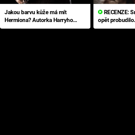
Jakou barvu kůže má mít
RECENZE: Smrtelné zlo se
Hermiona? Autorka Harryho
opět probudilo
Pottera přišla s ráznou
přichází s neo
odpovědí
hororovou nab