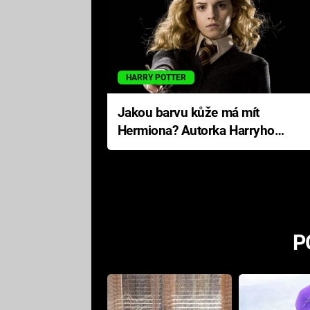
HARRY POTTER
Jakou barvu kůže má mít
Hermiona? Autorka Harryho
Pottera přišla s ráznou
odpovědí
P