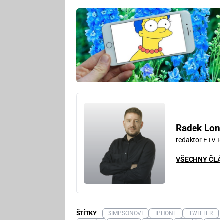
Radek Lon
redaktor FTV 
VŠECHNY ČL
ŠTÍTKY
SIMPSONOVI
IPHONE
TWITTER