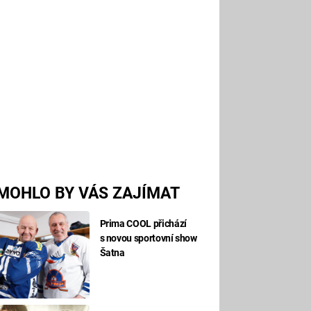
MOHLO BY VÁS ZAJÍMAT
Prima COOL přichází
s novou sportovní show
Šatna