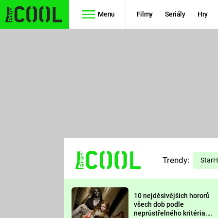
Menu
Filmy
Seriály
Hry
Seriály
Filmy
SIMPSONOVI
STAR WARS
HVĚZDNÁ
AVENGERS
BRÁNA
RYCHLE A
TEORIE
ZBĚSILE 10
Trendy:
VELKÉHO
Star
PREDÁTOR
TŘESKU
10 nejděsivějších hororů
FUTURAMA
všech dob podle
neprůstřelného kritéria.