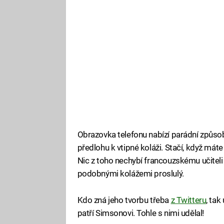
Obrazovka telefonu nabízí parádní způsob,
předlohu k vtipné koláži. Stačí, když máte
Nic z toho nechybí francouzskému učiteli h
podobnými kolážemi proslulý.
Kdo zná jeho tvorbu třeba
z Twitteru
, tak
patří Simsonovi. Tohle s nimi udělal!