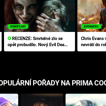
KINOFILMY
AVENGERS
RECENZE: Smrtelné zlo se
Chris Evans v
opět probudilo. Nový Evil Dead
nevrátí do ro
přichází s neodolatelnou
Ameriky
hororovou nabídkou
OPULÁRNÍ POŘADY NA PRIMA CO