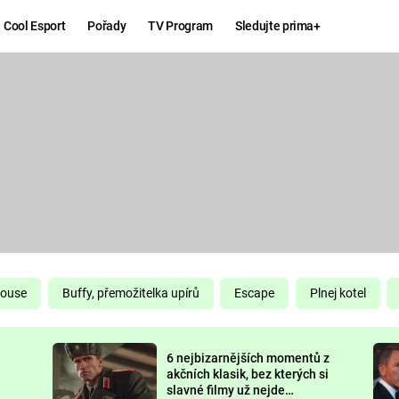
Cool Esport
Pořady
TV Program
Sledujte prima+
Hry
Zábava
MAFIA
ZÁBAVN
GALERI
GTA 6
NEJLEP
KINGDOM
KOMEDI
COME:
DELIVERANCE
CHUCK
House
Buffy, přemožitelka upírů
Escape
Plnej kotel
NORRIS
ESPORT
6 nejbizarnějších momentů z
DEADP
akčních klasik, bez kterých si
slavné filmy už nejde