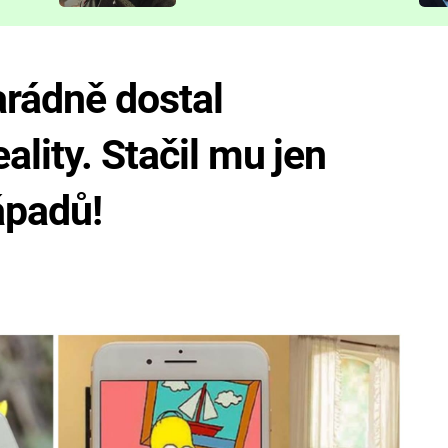
představit
arádně dostal
lity. Stačil mu jen
ápadů!