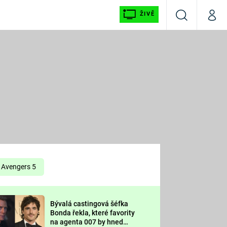
ŽIVĚ
Vyhledávání
Můj p
Prima+
É
CNN Prima NEWS
E
Prima FRESH
ŠÍ
Prima LIVING
E
Prima Ženy
Avengers 5
Prima LAJK
Bývalá castingová šéfka
OOL
Bonda řekla, které favority
Sledujte nás
na agenta 007 by hned