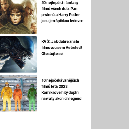
50 nejlepších fantasy
filmů všech dob: Pán
prstenů a Harry Potter
jsou jen špičkou ledovce
KVÍZ: Jak dobře znáte
filmovou sérii Vetřelec?
Otestujte se!
10 nejočekávanějších
filmů léta 2023:
Komiksové hity doplní
návraty akčních legend