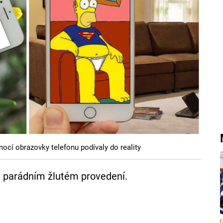
ocí obrazovky telefonu podívaly do reality
v parádním žlutém provedení.