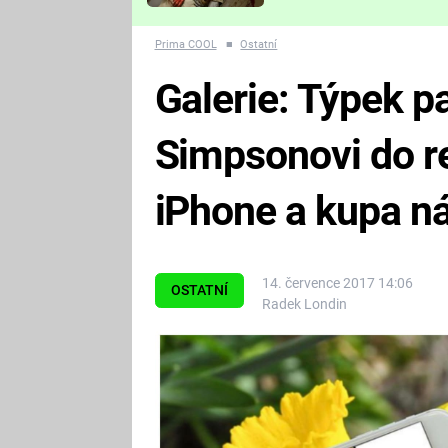
Které děsivé pecky vám
nejvíc zvednou tep?
Prima COOL
■
Ostatní
Galerie: Týpek p
Simpsonovi do rea
iPhone a kupa n
14. července 2017 14:06
OSTATNÍ
Radek Londin