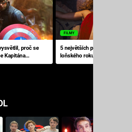
FILMY
ysvětlil, proč se
5 největších propadáků
le Kapitána
loňského roku: Disney na
jediné katastrofě prodělal 200
milionů dolarů
OL