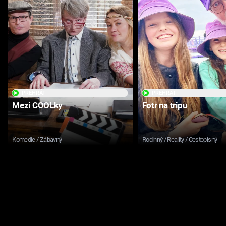
PŘEHRÁT
PŘEHRÁT
Mezi COOLky
Fotr na tripu
Komedie / Zábavný
Rodinný / Reality / Cestopisný