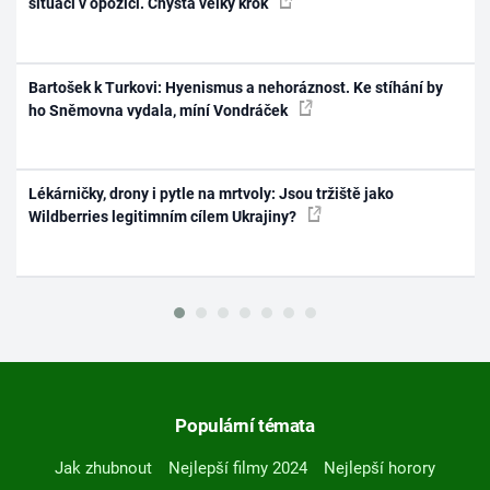
situaci v opozici. Chystá velký krok
Bartošek k Turkovi: Hyenismus a nehoráznost. Ke stíhání by
ho Sněmovna vydala, míní Vondráček
Lékárničky, drony i pytle na mrtvoly: Jsou tržiště jako
Wildberries legitimním cílem Ukrajiny?
Populární témata
Jak zhubnout
Nejlepší filmy 2024
Nejlepší horory