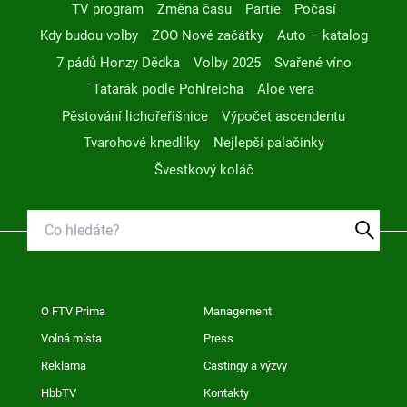
TV program
Změna času
Partie
Počasí
Kdy budou volby
ZOO Nové začátky
Auto – katalog
7 pádů Honzy Dědka
Volby 2025
Svařené víno
Tatarák podle Pohlreicha
Aloe vera
Pěstování lichořeřišnice
Výpočet ascendentu
Tvarohové knedlíky
Nejlepší palačinky
Švestkový koláč
O FTV Prima
Management
Volná místa
Press
Reklama
Castingy a výzvy
HbbTV
Kontakty