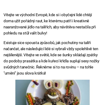
Vítejte ve východní Evropě, kde si i obyčejní lidé chtějí
doma užít pořádný raut, ke kterému patří i kreativně
naaranžované jídlo na talířích, aby návštěva nestačila při
pohledu na stůl valit bulvy!
Existuje sice spousta způsobů, jak pochutiny na talíři
načančat, ale následující lidé si vybrali vždy spolehlivě ten
nejšílenější. Vítejte ve světě, kde se šunky skládají zpátky
do podoby prasátka a kde kuřecí křídla suplují sexy nožky
svůdných tanečnic. Řekněme si to na rovinu – na tohle
"umění" jsou slova krátká!