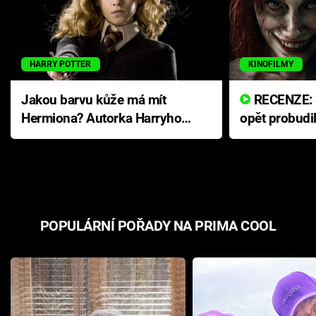
HARRY POTTER
KINOFILMY
Jakou barvu kůže má mít
RECENZE: Smrtelné zlo se
Hermiona? Autorka Harryho
opět probudi
Pottera přišla s ráznou
přichází s n
odpovědí
hororovou n
POPULÁRNÍ POŘADY NA PRIMA COOL