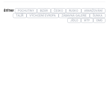
ŠTÍTKY
POCHUTINY
BIZÁR
ČESKO
RUSKO
ARANŽOVÁNÍ
TALÍŘ
VÝCHODNÍ EVROPA
ZÁBAVNÁ GALERIE
ŠUNKA
JÍDLO
WTF
OMG