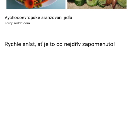
Cool Esport
Východoevropské aranžování jídla
Pořady
Zdroj: reddit.com
TV Program
Rychle sníst, ať je to co nejdřív zapomenuto!
Sledujte prima+
Přihlášení
Sledujte nás