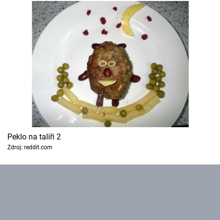
Cool Esport
Pořady
TV Program
Sledujte prima+
Přihlášení
Peklo na talíři 2
Zdroj: reddit.com
Sledujte nás